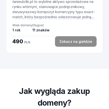
tanieulotki.pl to wybitne aktywo sprzedażowe na
rynku wtórnym, stanowiące podręcznikowy,
dwuwyrazowy kompozyt komercyjny typu exact-
match, który bezpośrednio odwzorowuje jedną...
Wiek domeny
Długość
1 rok
11 znaków
490
Zobacz na giełdzie
PLN
Jak wygląda zakup
domeny?