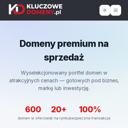
Domeny premium na
sprzedaż
Wyselekcjonowany portfel domen w
atrakcyjnych cenach — gotowych pod biznes,
markę lub inwestycję.
600
20+
100%
domen w ofercie
lat na rynku
bezpieczna transakcja