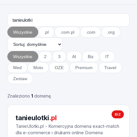
Wszystkie
.pl
.com.pl
.com
.org
Wszystkie
2
3
AI
Biz
IT
Med
Moto
OZE
Premium
Travel
Zestaw
Znaleziono
1
domenę
BIZ
tanieulotki
.pl
TanieUlotki.pl - Komercyjna domena exact-match
dla e-commerce i drukarni online Domena