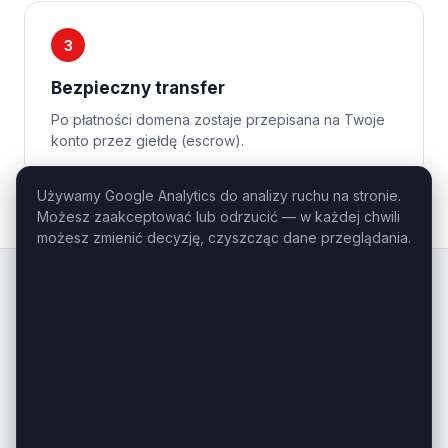
3
Bezpieczny transfer
Po płatności domena zostaje przepisana na Twoje
konto przez giełdę (escrow).
Używamy Google Analytics do analizy ruchu na stronie.
Możesz zaakceptować lub odrzucić — w każdej chwili
możesz zmienić decyzję, czyszcząc dane przeglądania.
Kluczowe
Domeny
.pl
Profesjonalny domaining — domeny
inwestycyjne i premium na sprzedaż.
Masz pytanie o konkretną domenę?
Zadzwoń: +48 506-085-868
kontakt@kluczowedomeny.pl