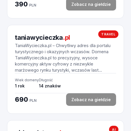
390
Zobacz na giełdzie
PLN
TRAVEL
taniawycieczka
.pl
TaniaWycieczka.pl – Chwytliwy adres dla portalu
turystycznego i okazyjnych wczasów. Domena
TaniaWycieczka.pl to precyzyjny, wysoce
komercyjny aktyw cyfrowy z niezwykle
marżowego rynku turystyki, wczasów last...
Wiek domeny
Długość
1 rok
14 znaków
690
Zobacz na giełdzie
PLN
AI