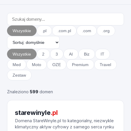
Wszystkie
.pl
.com.pl
.com
.org
Wszystkie
2
3
AI
Biz
IT
Med
Moto
OZE
Premium
Travel
Zestaw
Znaleziono
599
domen
starewinyle
.pl
Domena StareWinyle.pl to kategorialny, niezwykle
klimatyczny aktyw cyfrowy z samego serca rynku