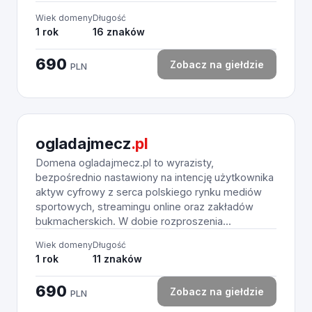
Wiek domeny
Długość
1 rok
16 znaków
690
Zobacz na giełdzie
PLN
ogladajmecz
.pl
Domena ogladajmecz.pl to wyrazisty,
bezpośrednio nastawiony na intencję użytkownika
aktyw cyfrowy z serca polskiego rynku mediów
sportowych, streamingu online oraz zakładów
bukmacherskich. W dobie rozproszenia...
Wiek domeny
Długość
1 rok
11 znaków
690
Zobacz na giełdzie
PLN