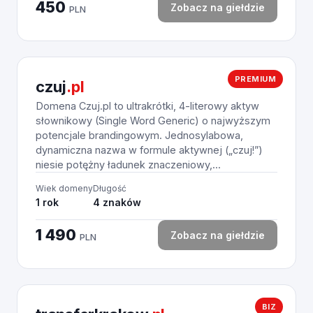
450
Zobacz na giełdzie
PLN
PREMIUM
czuj
.pl
Domena Czuj.pl to ultrakrótki, 4-literowy aktyw
słownikowy (Single Word Generic) o najwyższym
potencjale brandingowym. Jednosylabowa,
dynamiczna nazwa w formule aktywnej („czuj!”)
niesie potężny ładunek znaczeniowy,...
Wiek domeny
Długość
1 rok
4 znaków
1 490
Zobacz na giełdzie
PLN
BIZ