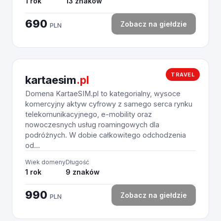
1 rok
13 znaków
690
Zobacz na giełdzie
PLN
TRAVEL
kartaesim
.pl
Domena KartaeSIM.pl to kategorialny, wysoce
komercyjny aktyw cyfrowy z samego serca rynku
telekomunikacyjnego, e-mobility oraz
nowoczesnych usług roamingowych dla
podróżnych. W dobie całkowitego odchodzenia
od...
Wiek domeny
Długość
1 rok
9 znaków
990
Zobacz na giełdzie
PLN