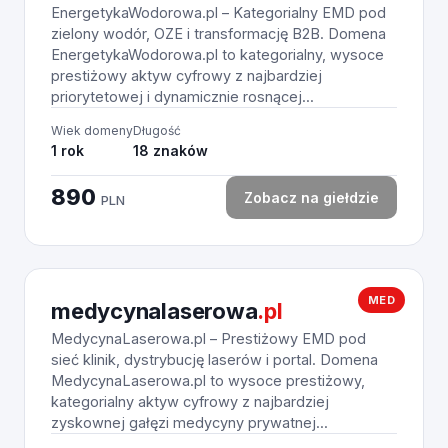
EnergetykaWodorowa.pl – Kategorialny EMD pod
zielony wodór, OZE i transformację B2B. Domena
EnergetykaWodorowa.pl to kategorialny, wysoce
prestiżowy aktyw cyfrowy z najbardziej
priorytetowej i dynamicznie rosnącej...
Wiek domeny
Długość
1 rok
18 znaków
890
Zobacz na giełdzie
PLN
MED
medycynalaserowa
.pl
MedycynaLaserowa.pl – Prestiżowy EMD pod
sieć klinik, dystrybucję laserów i portal. Domena
MedycynaLaserowa.pl to wysoce prestiżowy,
kategorialny aktyw cyfrowy z najbardziej
zyskownej gałęzi medycyny prywatnej...