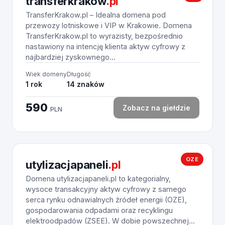
transferkrakow
.pl
TransferKrakow.pl – Idealna domena pod
przewozy lotniskowe i VIP w Krakowie. Domena
TransferKrakow.pl to wyrazisty, bezpośrednio
nastawiony na intencję klienta aktyw cyfrowy z
najbardziej zyskownego...
Wiek domeny
Długość
1 rok
14 znaków
590
Zobacz na giełdzie
PLN
OZE
utylizacjapaneli
.pl
Domena utylizacjapaneli.pl to kategorialny,
wysoce transakcyjny aktyw cyfrowy z samego
serca rynku odnawialnych źródeł energii (OZE),
gospodarowania odpadami oraz recyklingu
elektroodpadów (ZSEE). W dobie powszechnej...