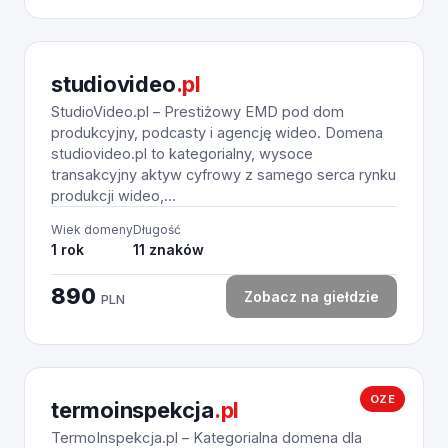
studiovideo
.pl
StudioVideo.pl – Prestiżowy EMD pod dom
produkcyjny, podcasty i agencję wideo. Domena
studiovideo.pl to kategorialny, wysoce
transakcyjny aktyw cyfrowy z samego serca rynku
produkcji wideo,...
Wiek domeny
Długość
1 rok
11 znaków
890
Zobacz na giełdzie
PLN
OZE
termoinspekcja
.pl
TermoInspekcja.pl – Kategorialna domena dla