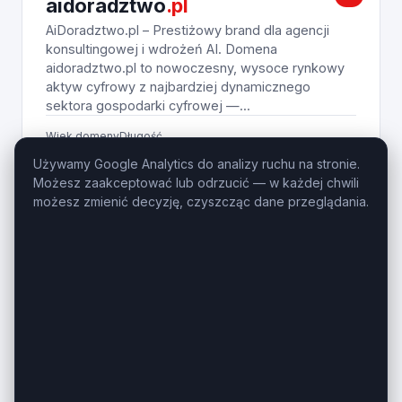
aidoradztwo
.pl
AiDoradztwo.pl – Prestiżowy brand dla agencji
konsultingowej i wdrożeń AI. Domena
aidoradztwo.pl to nowoczesny, wysoce rynkowy
aktyw cyfrowy z najbardziej dynamicznego
sektora gospodarki cyfrowej —...
Wiek domeny
Długość
1 rok
11 znaków
Używamy Google Analytics do analizy ruchu na stronie.
Możesz zaakceptować lub odrzucić — w każdej chwili
690
Zobacz na giełdzie
PLN
możesz zmienić decyzję, czyszcząc dane przeglądania.
ZESTAW
sprawdzcene.pl,
sprawdzceny
.pl
SprawdzCeny.pl + SprawdzCene.pl – Pakiet
domen dla e-commerce, SaaS i porównywarki.
Połączenie liczby mnogiej i pojedynczej w formule