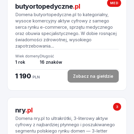
MED
butyortopedyczne
.pl
Domena butyortopedyczne.pl to kategorialny,
wysoce komercyjny aktyw cyfrowy z samego
serca rynku e-commerce, sprzętu medycznego
oraz obuwia specjalistycznego. W dobie rosnącej
świadomości zdrowotnej, wysokiego
zapotrzebowania...
Wiek domeny
Długość
1 rok
16 znaków
1 190
Zobacz na giełdzie
PLN
3
nry
.pl
Domena nry.pl to ultrakrótki, 3-literowy aktyw
cyfrowy z najbardziej płynnego i poszukiwanego
segmentu polskiego rynku domen — 3-letter