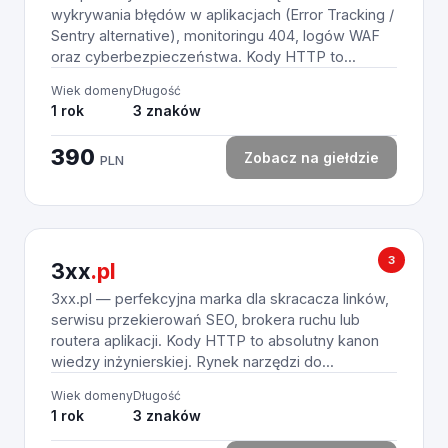
wykrywania błędów w aplikacjach (Error Tracking /
Sentry alternative), monitoringu 404, logów WAF
oraz cyberbezpieczeństwa. Kody HTTP to...
Wiek domeny
Długość
1 rok
3 znaków
390
Zobacz na giełdzie
PLN
3
3xx
.pl
3xx.pl — perfekcyjna marka dla skracacza linków,
serwisu przekierowań SEO, brokera ruchu lub
routera aplikacji. Kody HTTP to absolutny kanon
wiedzy inżynierskiej. Rynek narzędzi do...
Wiek domeny
Długość
1 rok
3 znaków