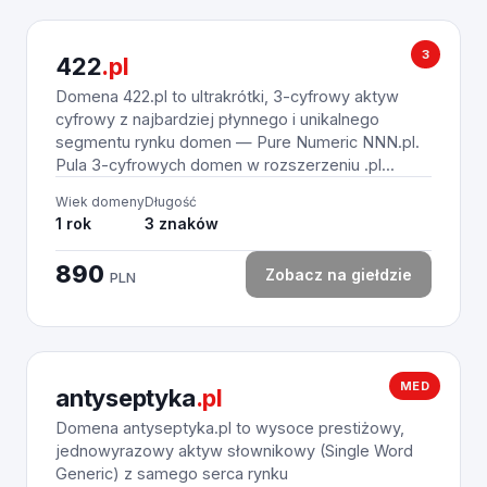
3
422
.pl
Domena 422.pl to ultrakrótki, 3-cyfrowy aktyw
cyfrowy z najbardziej płynnego i unikalnego
segmentu rynku domen — Pure Numeric NNN.pl.
Pula 3-cyfrowych domen w rozszerzeniu .pl...
Wiek domeny
Długość
1 rok
3 znaków
890
Zobacz na giełdzie
PLN
MED
antyseptyka
.pl
Domena antyseptyka.pl to wysoce prestiżowy,
jednowyrazowy aktyw słownikowy (Single Word
Generic) z samego serca rynku