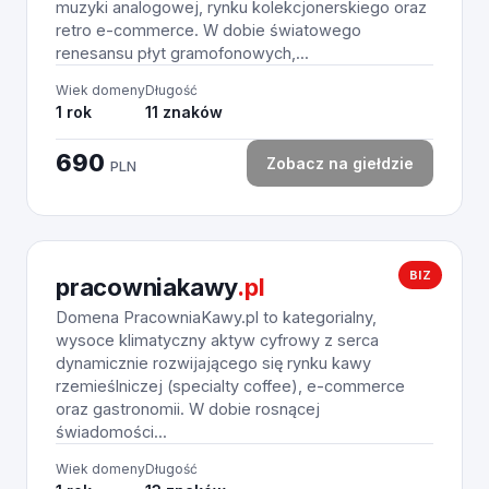
muzyki analogowej, rynku kolekcjonerskiego oraz
retro e-commerce. W dobie światowego
renesansu płyt gramofonowych,...
Wiek domeny
Długość
1 rok
11 znaków
690
Zobacz na giełdzie
PLN
BIZ
pracowniakawy
.pl
Domena PracowniaKawy.pl to kategorialny,
wysoce klimatyczny aktyw cyfrowy z serca
dynamicznie rozwijającego się rynku kawy
rzemieślniczej (specialty coffee), e-commerce
oraz gastronomii. W dobie rosnącej
świadomości...
Wiek domeny
Długość