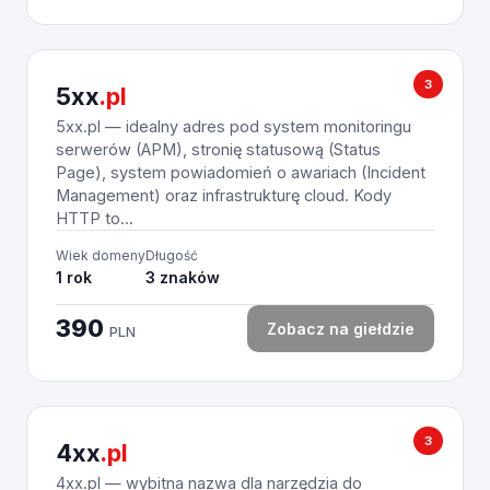
3
5xx
.pl
5xx.pl — idealny adres pod system monitoringu
serwerów (APM), stronię statusową (Status
Page), system powiadomień o awariach (Incident
Management) oraz infrastrukturę cloud. Kody
HTTP to...
Wiek domeny
Długość
1 rok
3 znaków
390
Zobacz na giełdzie
PLN
3
4xx
.pl
4xx.pl — wybitna nazwa dla narzędzia do