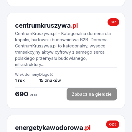
BIZ
centrumkruszywa
.pl
CentrumKruszywa.pl – Kategorialna domena dla
kopalni, hurtowni i budownictwa B2B. Domena
CentrumKruszywa.pl to kategorialny, wysoce
transakcyjny aktyw cyfrowy z samego serca
polskiego przemysłu budowlanego,
infrastruktury...
Wiek domeny
Długość
1 rok
15 znaków
690
Zobacz na giełdzie
PLN
OZE
energetykawodorowa
.pl