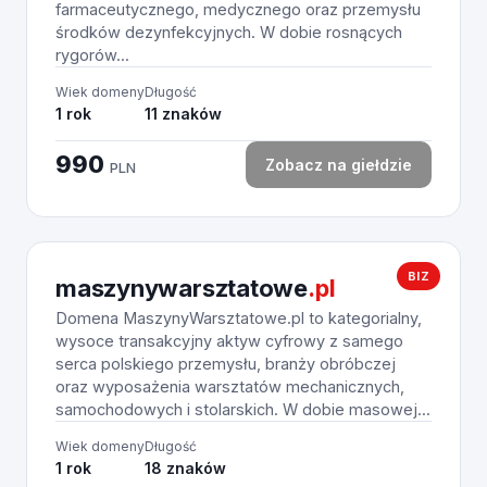
farmaceutycznego, medycznego oraz przemysłu
środków dezynfekcyjnych. W dobie rosnących
rygorów...
Wiek domeny
Długość
1 rok
11 znaków
990
Zobacz na giełdzie
PLN
BIZ
maszynywarsztatowe
.pl
Domena MaszynyWarsztatowe.pl to kategorialny,
wysoce transakcyjny aktyw cyfrowy z samego
serca polskiego przemysłu, branży obróbczej
oraz wyposażenia warsztatów mechanicznych,
samochodowych i stolarskich. W dobie masowej...
Wiek domeny
Długość
1 rok
18 znaków