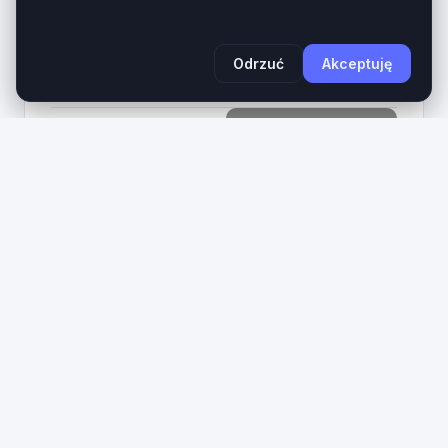
aktywnej (call-to-action) tworzy kompletne
aktywo cyfrowe dla...
Wiek domeny
Długość
Odrzuć
Akceptuję
1 rok
27 znaków
1490
Zobacz na giełdzie
PLN
3
ixd
.pl
IxD.pl – Prestiżowa 3-literowa domena LLL dla
Interaction Design, UX i IT. Domena ixd.pl to
ultrakrótki, bezkompromisowy aktyw cyfrowy z
najbardziej cenionej kategorii domen krajowych...
Wiek domeny
Długość
1 rok
3 znaków
890
Zobacz na giełdzie
PLN