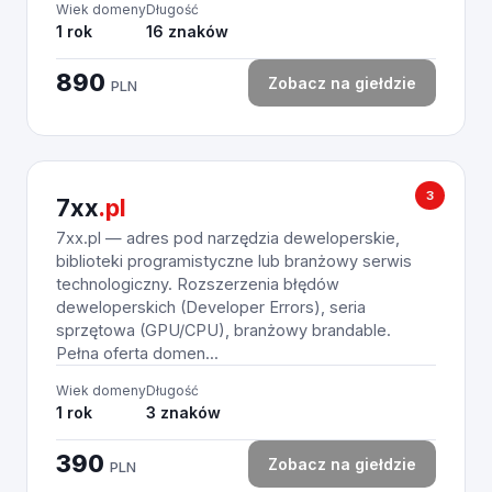
Wiek domeny
Długość
1 rok
16 znaków
890
Zobacz na giełdzie
PLN
3
7xx
.pl
7xx.pl — adres pod narzędzia deweloperskie,
biblioteki programistyczne lub branżowy serwis
technologiczny. Rozszerzenia błędów
deweloperskich (Developer Errors), seria
sprzętowa (GPU/CPU), branżowy brandable.
Pełna oferta domen...
Wiek domeny
Długość
1 rok
3 znaków
390
Zobacz na giełdzie
PLN