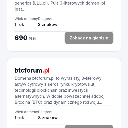
generics (LLL.pl). Pula 3-literowych domen .pl
jest...
Wiek domeny
Długość
1 rok
3 znaków
690
Zobacz na giełdzie
PLN
btcforum
.pl
Domena btcforum.pl to wyrazisty, 8-literowy
aktyw cyfrowy z serca rynku kryptowalut,
technologii blockchain oraz inwestycji
alternatywnych. W dobie powszechnej adopcji
Bitcoina (BTC) oraz dynamicznego rozwoju...
Wiek domeny
Długość
1 rok
8 znaków