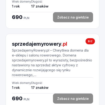
Wiek domeny
Długość
1 rok
17 znaków
690
Zobacz na giełdzie
PLN
BIZ
sprzedajemyrowery
.pl
SprzedajemyRowery.pl – Chwytliwa domena dla
e-sklepu i salonu rowerowego. Domena
sprzedajemyrowery.pl to wyrazisty, bezpośrednio
nastawiony na sprzedaż aktyw cyfrowy z
dynamicznie rozwijającego się rynku
rowerowego,...
Wiek domeny
Długość
1 rok
17 znaków
690
Zobacz na giełdzie
PLN