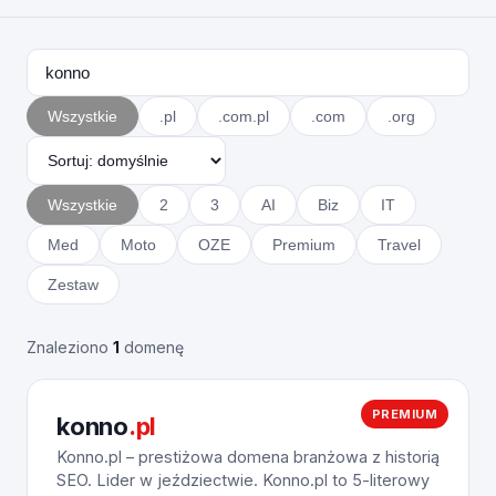
Wszystkie
.pl
.com.pl
.com
.org
Wszystkie
2
3
AI
Biz
IT
Med
Moto
OZE
Premium
Travel
Zestaw
Znaleziono
1
domenę
PREMIUM
konno
.pl
Konno.pl – prestiżowa domena branżowa z historią
SEO. Lider w jeździectwie. Konno.pl to 5-literowy