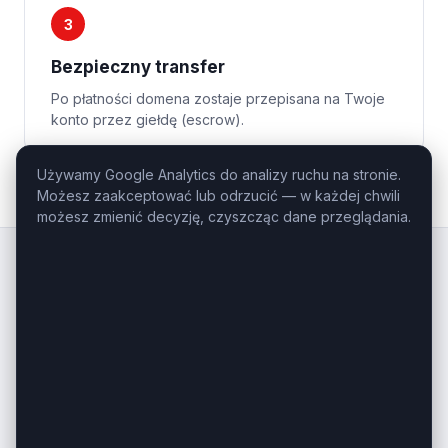
3
Bezpieczny transfer
Po płatności domena zostaje przepisana na Twoje
konto przez giełdę (escrow).
Używamy Google Analytics do analizy ruchu na stronie.
Możesz zaakceptować lub odrzucić — w każdej chwili
możesz zmienić decyzję, czyszcząc dane przeglądania.
Kluczowe
Domeny
.pl
Profesjonalny domaining — domeny
inwestycyjne i premium na sprzedaż.
Masz pytanie o konkretną domenę?
Zadzwoń: +48 506-085-868
kontakt@kluczowedomeny.pl