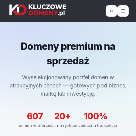
Domeny premium na
sprzedaż
Wyselekcjonowany portfel domen w
atrakcyjnych cenach — gotowych pod biznes,
markę lub inwestycję.
607
20+
100%
domen w ofercie
lat na rynku
bezpieczna transakcja