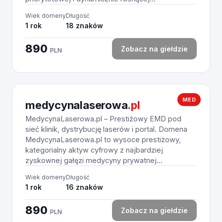
Wiek domeny
Długość
1 rok
18 znaków
890
Zobacz na giełdzie
PLN
MED
medycynalaserowa
.pl
MedycynaLaserowa.pl – Prestiżowy EMD pod
sieć klinik, dystrybucję laserów i portal. Domena
MedycynaLaserowa.pl to wysoce prestiżowy,
kategorialny aktyw cyfrowy z najbardziej
zyskownej gałęzi medycyny prywatnej...
Wiek domeny
Długość
1 rok
16 znaków
890
Zobacz na giełdzie
PLN