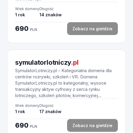
Wiek domeny
Długość
1 rok
14 znaków
690
Zobacz na giełdzie
PLN
symulatorlotniczy
.pl
SymulatorLotniczy.pl – Kategorialna domena dla
centrów rozrywki, szkoleń i VR. Domena
SymulatorLotniczy.pl to kategorialny, wysoce
transakcyjny aktyw cyfrowy z serca rynku
lotniczego, szkoleń pilotów, komercyjnej...
Wiek domeny
Długość
1 rok
17 znaków
690
Zobacz na giełdzie
PLN