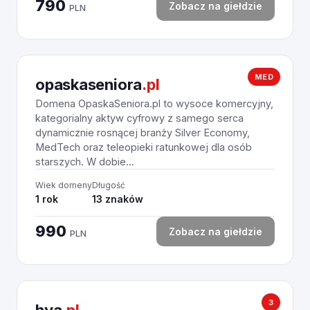
790
Zobacz na giełdzie
PLN
MED
opaskaseniora
.pl
Domena OpaskaSeniora.pl to wysoce komercyjny,
kategorialny aktyw cyfrowy z samego serca
dynamicznie rosnącej branży Silver Economy,
MedTech oraz teleopieki ratunkowej dla osób
starszych. W dobie...
Wiek domeny
Długość
1 rok
13 znaków
990
Zobacz na giełdzie
PLN
3