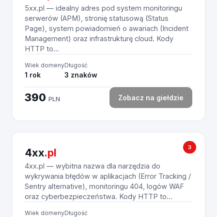
5xx.pl — idealny adres pod system monitoringu
serwerów (APM), stronię statusową (Status
Page), system powiadomień o awariach (Incident
Management) oraz infrastrukturę cloud. Kody
HTTP to...
Wiek domeny
Długość
1 rok
3 znaków
390
Zobacz na giełdzie
PLN
3
4xx
.pl
4xx.pl — wybitna nazwa dla narzędzia do
wykrywania błędów w aplikacjach (Error Tracking /
Sentry alternative), monitoringu 404, logów WAF
oraz cyberbezpieczeństwa. Kody HTTP to...
Wiek domeny
Długość