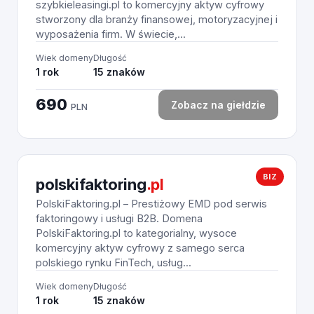
szybkieleasingi.pl to komercyjny aktyw cyfrowy
stworzony dla branży finansowej, motoryzacyjnej i
wyposażenia firm. W świecie,...
Wiek domeny
Długość
1 rok
15 znaków
690
Zobacz na giełdzie
PLN
BIZ
polskifaktoring
.pl
PolskiFaktoring.pl – Prestiżowy EMD pod serwis
faktoringowy i usługi B2B. Domena
PolskiFaktoring.pl to kategorialny, wysoce
komercyjny aktyw cyfrowy z samego serca
polskiego rynku FinTech, usług...
Wiek domeny
Długość
1 rok
15 znaków