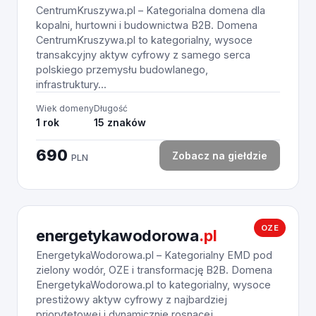
CentrumKruszywa.pl – Kategorialna domena dla
kopalni, hurtowni i budownictwa B2B. Domena
CentrumKruszywa.pl to kategorialny, wysoce
transakcyjny aktyw cyfrowy z samego serca
polskiego przemysłu budowlanego,
infrastruktury...
Wiek domeny
Długość
1 rok
15 znaków
690
Zobacz na giełdzie
PLN
OZE
energetykawodorowa
.pl
EnergetykaWodorowa.pl – Kategorialny EMD pod
zielony wodór, OZE i transformację B2B. Domena
EnergetykaWodorowa.pl to kategorialny, wysoce
prestiżowy aktyw cyfrowy z najbardziej
priorytetowej i dynamicznie rosnącej...