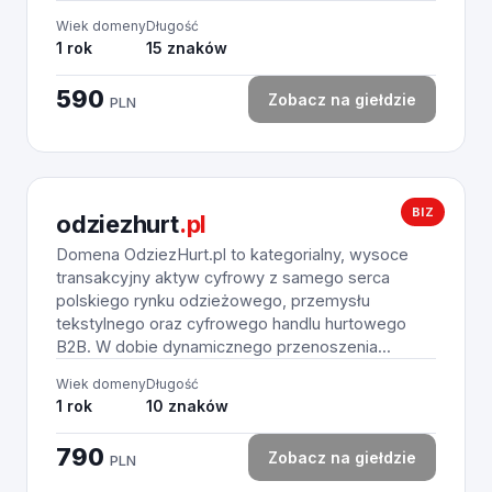
Wiek domeny
Długość
1 rok
15 znaków
590
Zobacz na giełdzie
PLN
BIZ
odziezhurt
.pl
Domena OdziezHurt.pl to kategorialny, wysoce
transakcyjny aktyw cyfrowy z samego serca
polskiego rynku odzieżowego, przemysłu
tekstylnego oraz cyfrowego handlu hurtowego
B2B. W dobie dynamicznego przenoszenia...
Wiek domeny
Długość
1 rok
10 znaków
790
Zobacz na giełdzie
PLN