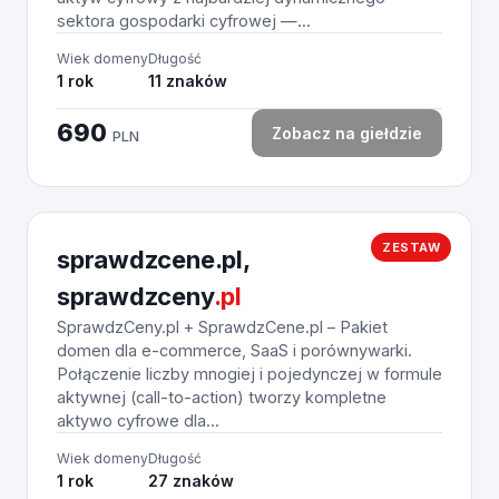
sektora gospodarki cyfrowej —...
Wiek domeny
Długość
1 rok
11 znaków
690
Zobacz na giełdzie
PLN
ZESTAW
sprawdzcene.pl,
sprawdzceny
.pl
SprawdzCeny.pl + SprawdzCene.pl – Pakiet
domen dla e-commerce, SaaS i porównywarki.
Połączenie liczby mnogiej i pojedynczej w formule
aktywnej (call-to-action) tworzy kompletne
aktywo cyfrowe dla...
Wiek domeny
Długość
1 rok
27 znaków