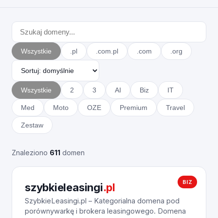
Wszystkie
.pl
.com.pl
.com
.org
Wszystkie
2
3
AI
Biz
IT
Med
Moto
OZE
Premium
Travel
Zestaw
Znaleziono
611
domen
BIZ
szybkieleasingi
.pl
SzybkieLeasingi.pl – Kategorialna domena pod
porównywarkę i brokera leasingowego. Domena