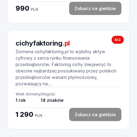
990
Zobacz na giełdzie
PLN
BIZ
cichyfaktoring
.pl
Domena cichyfaktoring.pl to wybitny aktyw
cyfrowy z serca rynku finansowania
przedsiębiorstw. Faktoring cichy (niejawny) to
obecnie najbardziej poszukiwany przez polskich
przedsiębiorców wariant płynnościowy,
pozwalający na...
Wiek domeny
Długość
1 rok
14 znaków
1 290
Zobacz na giełdzie
PLN