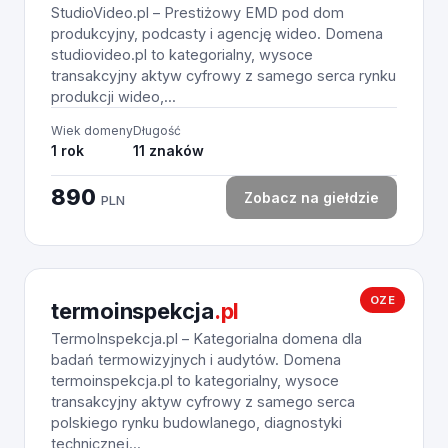
StudioVideo.pl – Prestiżowy EMD pod dom
produkcyjny, podcasty i agencję wideo. Domena
studiovideo.pl to kategorialny, wysoce
transakcyjny aktyw cyfrowy z samego serca rynku
produkcji wideo,...
Wiek domeny
Długość
1 rok
11 znaków
890
Zobacz na giełdzie
PLN
OZE
termoinspekcja
.pl
TermoInspekcja.pl – Kategorialna domena dla
badań termowizyjnych i audytów. Domena
termoinspekcja.pl to kategorialny, wysoce
transakcyjny aktyw cyfrowy z samego serca
polskiego rynku budowlanego, diagnostyki
technicznej...