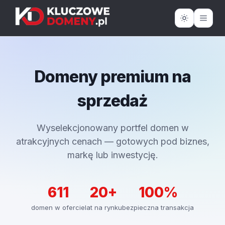
Domeny premium na
sprzedaż
Wyselekcjonowany portfel domen w
atrakcyjnych cenach — gotowych pod biznes,
markę lub inwestycję.
611
20+
100%
domen w ofercie
lat na rynku
bezpieczna transakcja