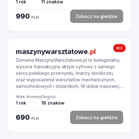
1 rok
11 znaków
990
Zobacz na giełdzie
PLN
BIZ
maszynywarsztatowe
.pl
Domena MaszynyWarsztatowe.pl to kategorialny,
wysoce transakcyjny aktyw cyfrowy z samego
serca polskiego przemysłu, branży obróbczej
oraz wyposażenia warsztatów mechanicznych,
samochodowych i stolarskich. W dobie masowej...
Wiek domeny
Długość
1 rok
18 znaków
690
Zobacz na giełdzie
PLN