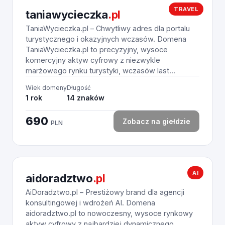
TRAVEL
taniawycieczka
.pl
TaniaWycieczka.pl – Chwytliwy adres dla portalu
turystycznego i okazyjnych wczasów. Domena
TaniaWycieczka.pl to precyzyjny, wysoce
komercyjny aktyw cyfrowy z niezwykle
marżowego rynku turystyki, wczasów last...
Wiek domeny
Długość
1 rok
14 znaków
690
Zobacz na giełdzie
PLN
AI
aidoradztwo
.pl
AiDoradztwo.pl – Prestiżowy brand dla agencji
konsultingowej i wdrożeń AI. Domena
aidoradztwo.pl to nowoczesny, wysoce rynkowy
aktyw cyfrowy z najbardziej dynamicznego