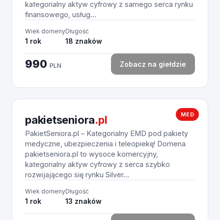
kategorialny aktyw cyfrowy z samego serca rynku
finansowego, usług...
Wiek domeny
Długość
1 rok
18 znaków
990
Zobacz na giełdzie
PLN
MED
pakietseniora
.pl
PakietSeniora.pl – Kategorialny EMD pod pakiety
medyczne, ubezpieczenia i teleopiekę! Domena
pakietseniora.pl to wysoce komercyjny,
kategorialny aktyw cyfrowy z serca szybko
rozwijającego się rynku Silver...
Wiek domeny
Długość
1 rok
13 znaków