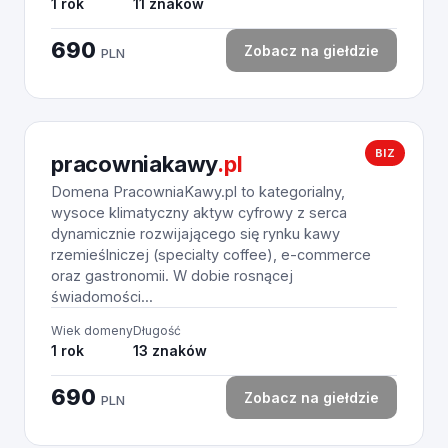
1 rok
11 znaków
690
Zobacz na giełdzie
PLN
BIZ
pracowniakawy
.pl
Domena PracowniaKawy.pl to kategorialny,
wysoce klimatyczny aktyw cyfrowy z serca
dynamicznie rozwijającego się rynku kawy
rzemieślniczej (specialty coffee), e-commerce
oraz gastronomii. W dobie rosnącej
świadomości...
Wiek domeny
Długość
1 rok
13 znaków
690
Zobacz na giełdzie
PLN