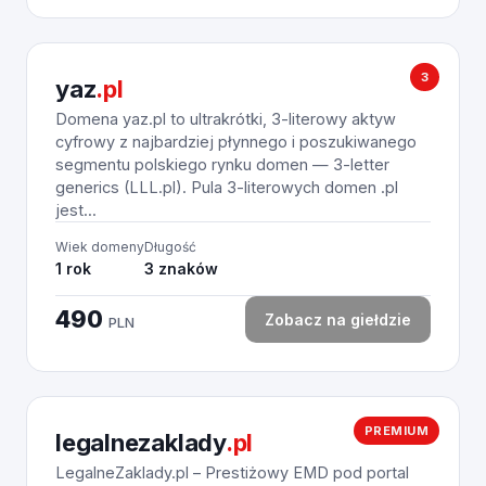
3
yaz
.pl
Domena yaz.pl to ultrakrótki, 3-literowy aktyw
cyfrowy z najbardziej płynnego i poszukiwanego
segmentu polskiego rynku domen — 3-letter
generics (LLL.pl). Pula 3-literowych domen .pl
jest...
Wiek domeny
Długość
1 rok
3 znaków
490
Zobacz na giełdzie
PLN
PREMIUM
legalnezaklady
.pl
LegalneZaklady.pl – Prestiżowy EMD pod portal