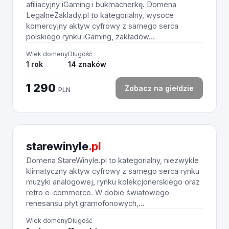
afiliacyjny iGaming i bukmacherkę. Domena
LegalneZaklady.pl to kategorialny, wysoce
komercyjny aktyw cyfrowy z samego serca
polskiego rynku iGaming, zakładów...
Wiek domeny
Długość
1 rok
14 znaków
1 290
Zobacz na giełdzie
PLN
starewinyle
.pl
Domena StareWinyle.pl to kategorialny, niezwykle
klimatyczny aktyw cyfrowy z samego serca rynku
muzyki analogowej, rynku kolekcjonerskiego oraz
retro e-commerce. W dobie światowego
renesansu płyt gramofonowych,...
Wiek domeny
Długość