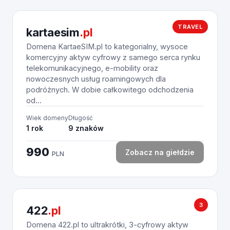
TRAVEL
kartaesim
.pl
Domena KartaeSIM.pl to kategorialny, wysoce
komercyjny aktyw cyfrowy z samego serca rynku
telekomunikacyjnego, e-mobility oraz
nowoczesnych usług roamingowych dla
podróżnych. W dobie całkowitego odchodzenia
od...
Wiek domeny
Długość
1 rok
9 znaków
990
Zobacz na giełdzie
PLN
3
422
.pl
Domena 422.pl to ultrakrótki, 3-cyfrowy aktyw