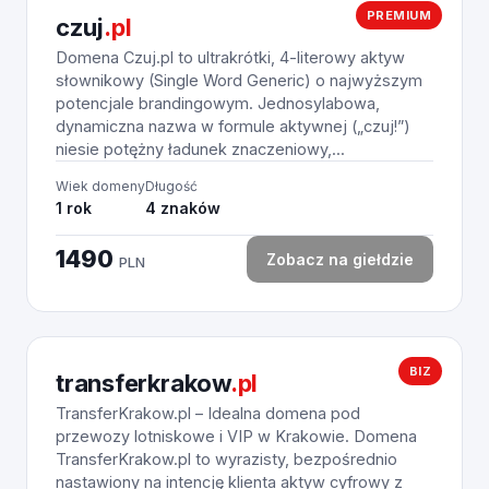
PREMIUM
czuj
.pl
Domena Czuj.pl to ultrakrótki, 4-literowy aktyw
słownikowy (Single Word Generic) o najwyższym
potencjale brandingowym. Jednosylabowa,
dynamiczna nazwa w formule aktywnej („czuj!”)
niesie potężny ładunek znaczeniowy,...
Wiek domeny
Długość
1 rok
4 znaków
1490
Zobacz na giełdzie
PLN
BIZ
transferkrakow
.pl
TransferKrakow.pl – Idealna domena pod
przewozy lotniskowe i VIP w Krakowie. Domena
TransferKrakow.pl to wyrazisty, bezpośrednio
nastawiony na intencję klienta aktyw cyfrowy z