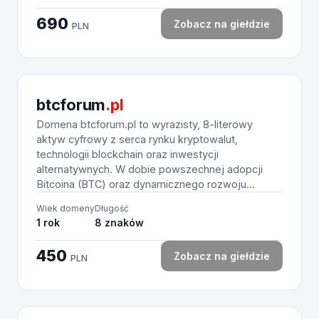
690
Zobacz na giełdzie
PLN
btcforum
.pl
Domena btcforum.pl to wyrazisty, 8-literowy
aktyw cyfrowy z serca rynku kryptowalut,
technologii blockchain oraz inwestycji
alternatywnych. W dobie powszechnej adopcji
Bitcoina (BTC) oraz dynamicznego rozwoju...
Wiek domeny
Długość
1 rok
8 znaków
450
Zobacz na giełdzie
PLN