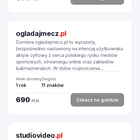
ogladajmecz
.pl
Domena ogladajmecz.pl to wyrazisty,
bezpośrednio nastawiony na intencję użytkownika
aktyw cyfrowy z serca polskiego rynku mediów
sportowych, streamingu online oraz zakładów
bukmacherskich. W dobie rozproszenia...
Wiek domeny
Długość
1 rok
11 znaków
690
Zobacz na giełdzie
PLN
studiovideo
.pl