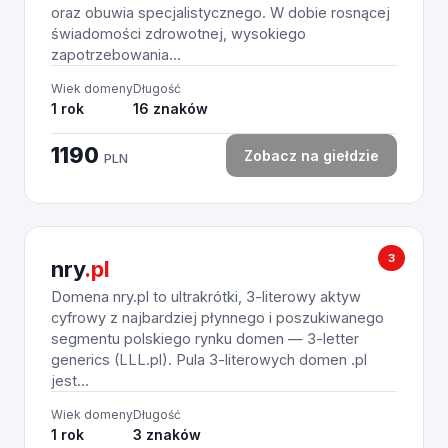
oraz obuwia specjalistycznego. W dobie rosnącej
świadomości zdrowotnej, wysokiego
zapotrzebowania...
Wiek domeny
Długość
1 rok
16 znaków
1190
Zobacz na giełdzie
PLN
3
nry
.pl
Domena nry.pl to ultrakrótki, 3-literowy aktyw
cyfrowy z najbardziej płynnego i poszukiwanego
segmentu polskiego rynku domen — 3-letter
generics (LLL.pl). Pula 3-literowych domen .pl
jest...
Wiek domeny
Długość
1 rok
3 znaków