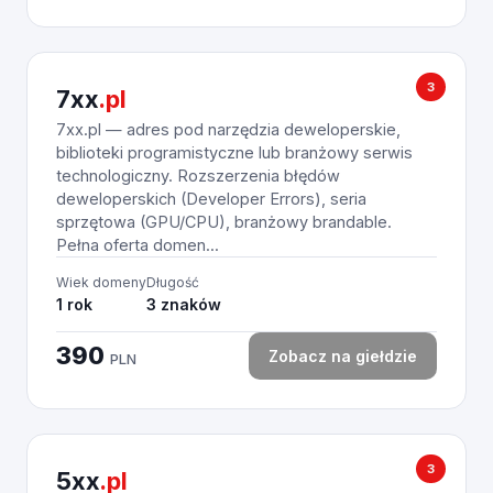
3
7xx
.pl
7xx.pl — adres pod narzędzia deweloperskie,
biblioteki programistyczne lub branżowy serwis
technologiczny. Rozszerzenia błędów
deweloperskich (Developer Errors), seria
sprzętowa (GPU/CPU), branżowy brandable.
Pełna oferta domen...
Wiek domeny
Długość
1 rok
3 znaków
390
Zobacz na giełdzie
PLN
3
5xx
.pl