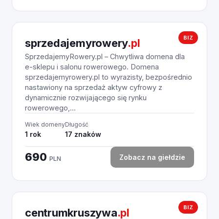
BIZ
sprzedajemyrowery
.pl
SprzedajemyRowery.pl – Chwytliwa domena dla
e-sklepu i salonu rowerowego. Domena
sprzedajemyrowery.pl to wyrazisty, bezpośrednio
nastawiony na sprzedaż aktyw cyfrowy z
dynamicznie rozwijającego się rynku
rowerowego,...
Wiek domeny
Długość
1 rok
17 znaków
690
Zobacz na giełdzie
PLN
BIZ
centrumkruszywa
.pl