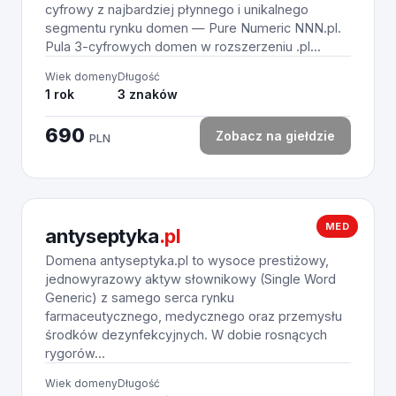
cyfrowy z najbardziej płynnego i unikalnego
segmentu rynku domen — Pure Numeric NNN.pl.
Pula 3-cyfrowych domen w rozszerzeniu .pl...
Wiek domeny
Długość
1 rok
3 znaków
690
Zobacz na giełdzie
PLN
MED
antyseptyka
.pl
Domena antyseptyka.pl to wysoce prestiżowy,
jednowyrazowy aktyw słownikowy (Single Word
Generic) z samego serca rynku
farmaceutycznego, medycznego oraz przemysłu
środków dezynfekcyjnych. W dobie rosnących
rygorów...
Wiek domeny
Długość