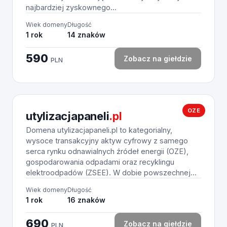
najbardziej zyskownego...
Wiek domeny
Długość
1 rok
14 znaków
590
Zobacz na giełdzie
PLN
OZE
utylizacjapaneli
.pl
Domena utylizacjapaneli.pl to kategorialny,
wysoce transakcyjny aktyw cyfrowy z samego
serca rynku odnawialnych źródeł energii (OZE),
gospodarowania odpadami oraz recyklingu
elektroodpadów (ZSEE). W dobie powszechnej...
Wiek domeny
Długość
1 rok
16 znaków
690
Zobacz na giełdzie
PLN