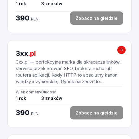
1 rok
3 znaków
390
Zobacz na giełdzie
PLN
3
3xx
.pl
3xx.pl — perfekcyjna marka dla skracacza linków,
serwisu przekierowań SEO, brokera ruchu lub
routera aplikacji. Kody HTTP to absolutny kanon
wiedzy inżynierskiej. Rynek narzędzi do...
Wiek domeny
Długość
1 rok
3 znaków
390
Zobacz na giełdzie
PLN