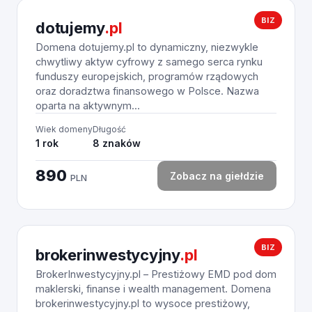
BIZ
dotujemy
.pl
Domena dotujemy.pl to dynamiczny, niezwykle
chwytliwy aktyw cyfrowy z samego serca rynku
funduszy europejskich, programów rządowych
oraz doradztwa finansowego w Polsce. Nazwa
oparta na aktywnym...
Wiek domeny
Długość
1 rok
8 znaków
890
Zobacz na giełdzie
PLN
BIZ
brokerinwestycyjny
.pl
BrokerInwestycyjny.pl – Prestiżowy EMD pod dom
maklerski, finanse i wealth management. Domena
brokerinwestycyjny.pl to wysoce prestiżowy,