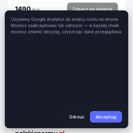
1490
Zobacz na giełdzie
PLN
Używamy Google Analytics do analizy ruchu na stronie.
Możesz zaakceptować lub odrzucić — w każdej chwili
możesz zmienić decyzję, czyszcząc dane przeglądania.
3
ixd
.pl
IxD.pl – Prestiżowa 3-literowa domena LLL dla
Interaction Design, UX i IT. Domena ixd.pl to
ultrakrótki, bezkompromisowy aktyw cyfrowy z
najbardziej cenionej kategorii domen krajowych...
Wiek domeny
Długość
1 rok
3 znaków
890
Zobacz na giełdzie
PLN
Odrzuć
Akceptuję