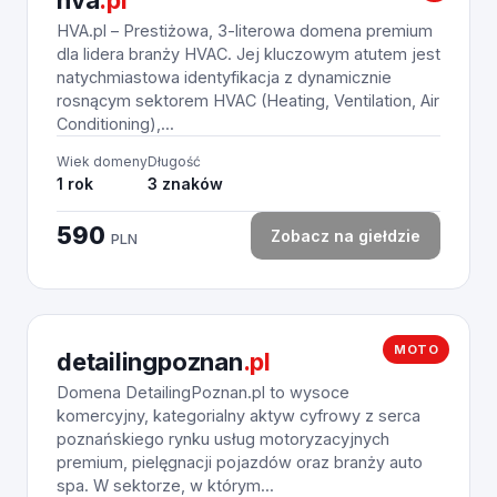
hva
.pl
HVA.pl – Prestiżowa, 3-literowa domena premium
dla lidera branży HVAC. Jej kluczowym atutem jest
natychmiastowa identyfikacja z dynamicznie
rosnącym sektorem HVAC (Heating, Ventilation, Air
Conditioning),...
Wiek domeny
Długość
1 rok
3 znaków
590
Zobacz na giełdzie
PLN
MOTO
detailingpoznan
.pl
Domena DetailingPoznan.pl to wysoce
komercyjny, kategorialny aktyw cyfrowy z serca
poznańskiego rynku usług motoryzacyjnych
premium, pielęgnacji pojazdów oraz branży auto
spa. W sektorze, w którym...