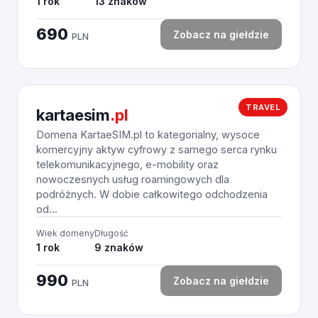
1 rok
13 znaków
690
Zobacz na giełdzie
PLN
TRAVEL
kartaesim
.pl
Domena KartaeSIM.pl to kategorialny, wysoce
komercyjny aktyw cyfrowy z samego serca rynku
telekomunikacyjnego, e-mobility oraz
nowoczesnych usług roamingowych dla
podróżnych. W dobie całkowitego odchodzenia
od...
Wiek domeny
Długość
1 rok
9 znaków
990
Zobacz na giełdzie
PLN