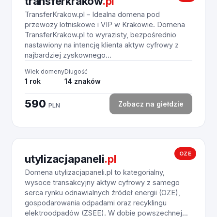
transferkrakow
.pl
TransferKrakow.pl – Idealna domena pod
przewozy lotniskowe i VIP w Krakowie. Domena
TransferKrakow.pl to wyrazisty, bezpośrednio
nastawiony na intencję klienta aktyw cyfrowy z
najbardziej zyskownego...
Wiek domeny
Długość
1 rok
14 znaków
590
Zobacz na giełdzie
PLN
OZE
utylizacjapaneli
.pl
Domena utylizacjapaneli.pl to kategorialny,
wysoce transakcyjny aktyw cyfrowy z samego
serca rynku odnawialnych źródeł energii (OZE),
gospodarowania odpadami oraz recyklingu
elektroodpadów (ZSEE). W dobie powszechnej...