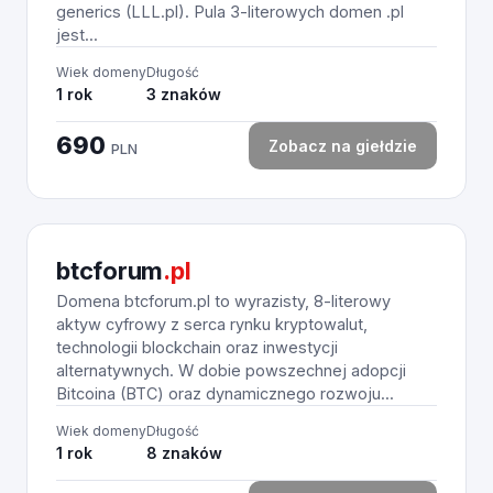
generics (LLL.pl). Pula 3-literowych domen .pl
jest...
Wiek domeny
Długość
1 rok
3 znaków
690
Zobacz na giełdzie
PLN
btcforum
.pl
Domena btcforum.pl to wyrazisty, 8-literowy
aktyw cyfrowy z serca rynku kryptowalut,
technologii blockchain oraz inwestycji
alternatywnych. W dobie powszechnej adopcji
Bitcoina (BTC) oraz dynamicznego rozwoju...
Wiek domeny
Długość
1 rok
8 znaków