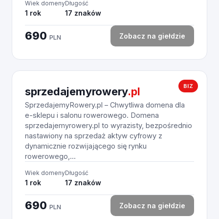
Wiek domeny
Długość
1 rok
17 znaków
690
Zobacz na giełdzie
PLN
BIZ
sprzedajemyrowery
.pl
SprzedajemyRowery.pl – Chwytliwa domena dla
e-sklepu i salonu rowerowego. Domena
sprzedajemyrowery.pl to wyrazisty, bezpośrednio
nastawiony na sprzedaż aktyw cyfrowy z
dynamicznie rozwijającego się rynku
rowerowego,...
Wiek domeny
Długość
1 rok
17 znaków
690
Zobacz na giełdzie
PLN