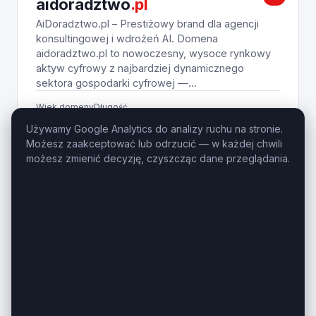
aidoradztwo
.pl
AiDoradztwo.pl – Prestiżowy brand dla agencji
konsultingowej i wdrożeń AI. Domena
aidoradztwo.pl to nowoczesny, wysoce rynkowy
aktyw cyfrowy z najbardziej dynamicznego
sektora gospodarki cyfrowej —...
Wiek domeny
Długość
1 rok
11 znaków
Używamy Google Analytics do analizy ruchu na stronie.
Możesz zaakceptować lub odrzucić — w każdej chwili
690
Zobacz na giełdzie
PLN
możesz zmienić decyzję, czyszcząc dane przeglądania.
ZESTAW
sprawdzcene.pl,
sprawdzceny
.pl
SprawdzCeny.pl + SprawdzCene.pl – Pakiet
domen dla e-commerce, SaaS i porównywarki.
Połączenie liczby mnogiej i pojedynczej w formule