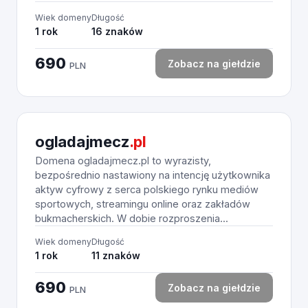
Wiek domeny
Długość
1 rok
16 znaków
690
Zobacz na giełdzie
PLN
ogladajmecz
.pl
Domena ogladajmecz.pl to wyrazisty,
bezpośrednio nastawiony na intencję użytkownika
aktyw cyfrowy z serca polskiego rynku mediów
sportowych, streamingu online oraz zakładów
bukmacherskich. W dobie rozproszenia...
Wiek domeny
Długość
1 rok
11 znaków
690
Zobacz na giełdzie
PLN