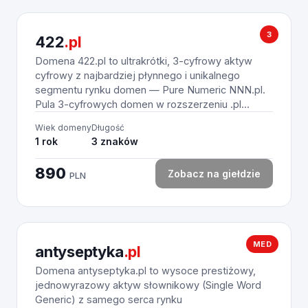
3
422
.pl
Domena 422.pl to ultrakrótki, 3-cyfrowy aktyw
cyfrowy z najbardziej płynnego i unikalnego
segmentu rynku domen — Pure Numeric NNN.pl.
Pula 3-cyfrowych domen w rozszerzeniu .pl...
Wiek domeny
Długość
1 rok
3 znaków
890
Zobacz na giełdzie
PLN
MED
antyseptyka
.pl
Domena antyseptyka.pl to wysoce prestiżowy,
jednowyrazowy aktyw słownikowy (Single Word
Generic) z samego serca rynku