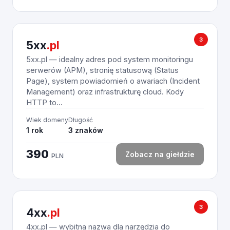
3
5xx
.pl
5xx.pl — idealny adres pod system monitoringu
serwerów (APM), stronię statusową (Status
Page), system powiadomień o awariach (Incident
Management) oraz infrastrukturę cloud. Kody
HTTP to...
Wiek domeny
Długość
1 rok
3 znaków
390
Zobacz na giełdzie
PLN
3
4xx
.pl
4xx.pl — wybitna nazwa dla narzędzia do