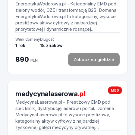
EnergetykaWodorowa.pl – Kategorialny EMD pod
zielony wodór, OZE i transformację B2B. Domena
EnergetykaWodorowa.pl to kategorialny, wysoce
prestiżowy aktyw cyfrowy z najbardziej
priorytetowej i dynamicznie rosnącej...
Wiek domeny
Długość
1 rok
18 znaków
890
Zobacz na giełdzie
PLN
MED
medycynalaserowa
.pl
MedycynaLaserowa.pl – Prestiżowy EMD pod
sieć klinik, dystrybucję laserów i portal. Domena
MedycynaLaserowa.pl to wysoce prestiżowy,
kategorialny aktyw cyfrowy z najbardziej
zyskownej gałęzi medycyny prywatnej...