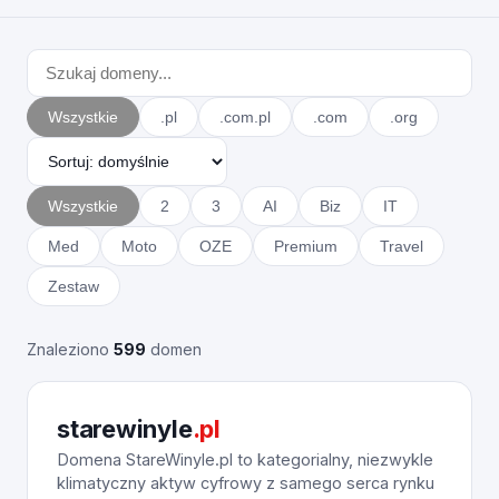
Wszystkie
.pl
.com.pl
.com
.org
Wszystkie
2
3
AI
Biz
IT
Med
Moto
OZE
Premium
Travel
Zestaw
Znaleziono
599
domen
starewinyle
.pl
Domena StareWinyle.pl to kategorialny, niezwykle
klimatyczny aktyw cyfrowy z samego serca rynku