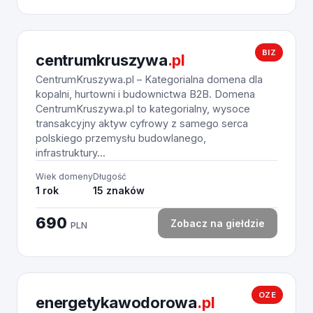
BIZ
centrumkruszywa
.pl
CentrumKruszywa.pl – Kategorialna domena dla
kopalni, hurtowni i budownictwa B2B. Domena
CentrumKruszywa.pl to kategorialny, wysoce
transakcyjny aktyw cyfrowy z samego serca
polskiego przemysłu budowlanego,
infrastruktury...
Wiek domeny
Długość
1 rok
15 znaków
690
Zobacz na giełdzie
PLN
OZE
energetykawodorowa
.pl