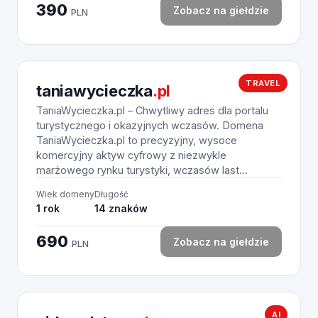
390
Zobacz na giełdzie
PLN
TRAVEL
taniawycieczka
.pl
TaniaWycieczka.pl – Chwytliwy adres dla portalu
turystycznego i okazyjnych wczasów. Domena
TaniaWycieczka.pl to precyzyjny, wysoce
komercyjny aktyw cyfrowy z niezwykle
marżowego rynku turystyki, wczasów last...
Wiek domeny
Długość
1 rok
14 znaków
690
Zobacz na giełdzie
PLN
AI