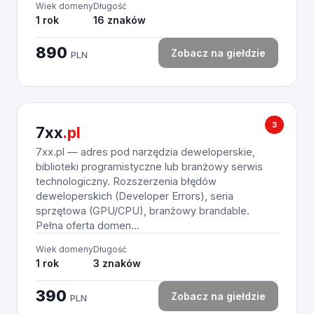
Wiek domeny
Długość
1 rok
16 znaków
890
Zobacz na giełdzie
PLN
3
7xx
.pl
7xx.pl — adres pod narzędzia deweloperskie,
biblioteki programistyczne lub branżowy serwis
technologiczny. Rozszerzenia błędów
deweloperskich (Developer Errors), seria
sprzętowa (GPU/CPU), branżowy brandable.
Pełna oferta domen...
Wiek domeny
Długość
1 rok
3 znaków
390
Zobacz na giełdzie
PLN