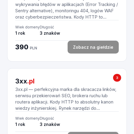
wykrywania błędów w aplikacjach (Error Tracking /
Sentry alternative), monitoringu 404, logów WAF
oraz cyberbezpieczeństwa. Kody HTTP to...
Wiek domeny
Długość
1 rok
3 znaków
390
Zobacz na giełdzie
PLN
3
3xx
.pl
3xx.pl — perfekcyjna marka dla skracacza linków,
serwisu przekierowań SEO, brokera ruchu lub
routera aplikacji. Kody HTTP to absolutny kanon
wiedzy inżynierskiej. Rynek narzędzi do...
Wiek domeny
Długość
1 rok
3 znaków