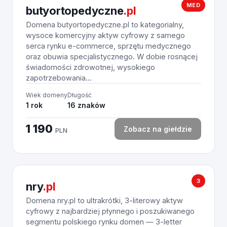
MED
butyortopedyczne
.pl
Domena butyortopedyczne.pl to kategorialny,
wysoce komercyjny aktyw cyfrowy z samego
serca rynku e-commerce, sprzętu medycznego
oraz obuwia specjalistycznego. W dobie rosnącej
świadomości zdrowotnej, wysokiego
zapotrzebowania...
Wiek domeny
Długość
1 rok
16 znaków
1 190
Zobacz na giełdzie
PLN
3
nry
.pl
Domena nry.pl to ultrakrótki, 3-literowy aktyw
cyfrowy z najbardziej płynnego i poszukiwanego
segmentu polskiego rynku domen — 3-letter