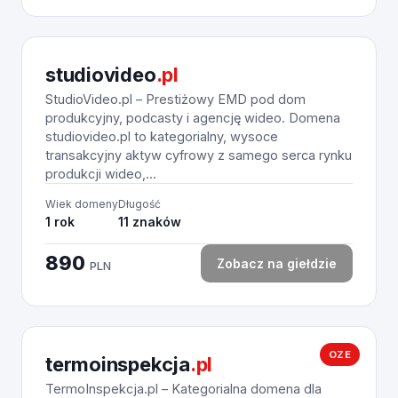
studiovideo
.pl
StudioVideo.pl – Prestiżowy EMD pod dom
produkcyjny, podcasty i agencję wideo. Domena
studiovideo.pl to kategorialny, wysoce
transakcyjny aktyw cyfrowy z samego serca rynku
produkcji wideo,...
Wiek domeny
Długość
1 rok
11 znaków
890
Zobacz na giełdzie
PLN
OZE
termoinspekcja
.pl
TermoInspekcja.pl – Kategorialna domena dla