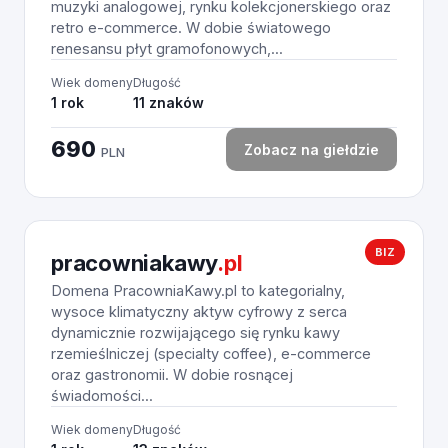
muzyki analogowej, rynku kolekcjonerskiego oraz
retro e-commerce. W dobie światowego
renesansu płyt gramofonowych,...
Wiek domeny
Długość
1 rok
11 znaków
690
Zobacz na giełdzie
PLN
BIZ
pracowniakawy
.pl
Domena PracowniaKawy.pl to kategorialny,
wysoce klimatyczny aktyw cyfrowy z serca
dynamicznie rozwijającego się rynku kawy
rzemieślniczej (specialty coffee), e-commerce
oraz gastronomii. W dobie rosnącej
świadomości...
Wiek domeny
Długość