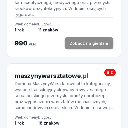
farmaceutycznego, medycznego oraz przemysłu
środków dezynfekcyjnych. W dobie rosnących
rygorów...
Wiek domeny
Długość
1 rok
11 znaków
990
Zobacz na giełdzie
PLN
BIZ
maszynywarsztatowe
.pl
Domena MaszynyWarsztatowe.pl to kategorialny,
wysoce transakcyjny aktyw cyfrowy z samego
serca polskiego przemysłu, branży obróbczej
oraz wyposażenia warsztatów mechanicznych,
samochodowych i stolarskich. W dobie masowej...
Wiek domeny
Długość
1 rok
18 znaków