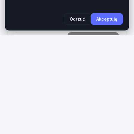
aktywnej (call-to-action) tworzy kompletne
aktywo cyfrowe dla...
Wiek domeny
Długość
Odrzuć
Akceptuję
1 rok
27 znaków
1490
Zobacz na giełdzie
PLN
3
ixd
.pl
IxD.pl – Prestiżowa 3-literowa domena LLL dla
Interaction Design, UX i IT. Domena ixd.pl to
ultrakrótki, bezkompromisowy aktyw cyfrowy z
najbardziej cenionej kategorii domen krajowych...
Wiek domeny
Długość
1 rok
3 znaków
890
Zobacz na giełdzie
PLN