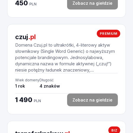
450
Zobacz na giełdzie
PLN
PREMIUM
czuj
.pl
Domena Czuj.pl to ultrakrótki, 4-literowy aktyw
słownikowy (Single Word Generic) o najwyższym
potencjale brandingowym. Jednosylabowa,
dynamiczna nazwa w formule aktywnej („czuj!”)
niesie potężny ładunek znaczeniowy,...
Wiek domeny
Długość
1 rok
4 znaków
1 490
Zobacz na giełdzie
PLN
BIZ