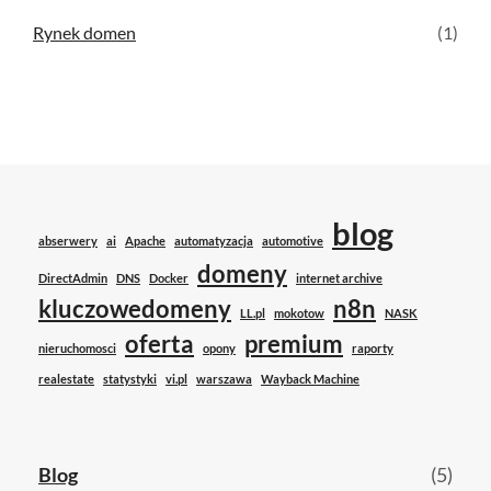
Rynek domen
(1)
blog
abserwery
ai
Apache
automatyzacja
automotive
domeny
DirectAdmin
DNS
Docker
internet archive
kluczowedomeny
n8n
LL.pl
mokotow
NASK
oferta
premium
nieruchomosci
opony
raporty
realestate
statystyki
vi.pl
warszawa
Wayback Machine
Blog
(5)