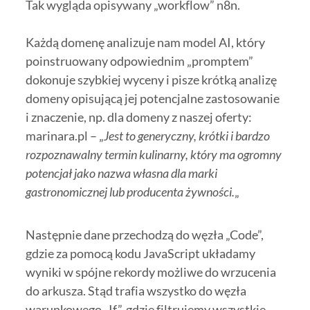
Tak wygląda opisywany „workflow” n8n.
Każdą domenę analizuje nam model AI, który
poinstruowany odpowiednim „promptem”
dokonuje szybkiej wyceny i pisze krótką analizę
domeny opisującą jej potencjalne zastosowanie
i znaczenie, np. dla domeny z naszej oferty:
marinara.pl – „
Jest to generyczny, krótki i bardzo
rozpoznawalny termin kulinarny, który ma ogromny
potencjał jako nazwa własna dla marki
gastronomicznej lub producenta żywności.
„
Następnie dane przechodzą do węzła „Code”,
gdzie za pomocą kodu JavaScript układamy
wyniki w spójne rekordy możliwe do wrzucenia
do arkusza. Stąd trafia wszystko do węzła
warunkowego „If”, gdzie filtrujemy wszystkie