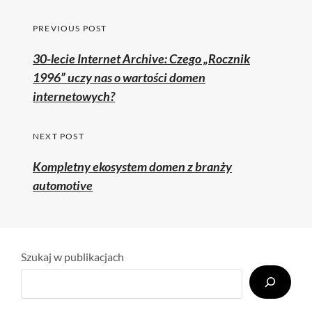
Nawigacja
PREVIOUS POST
wpisu
Previous
30-lecie Internet Archive: Czego „Rocznik
post:
1996” uczy nas o wartości domen
internetowych?
NEXT POST
Kompletny ekosystem domen z branży
automotive
Szukaj w publikacjach