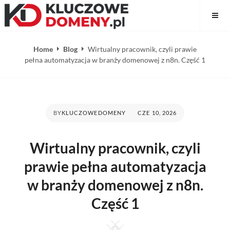
Skip
Kluczowe Domeny
to
content
Home
Blog
Wirtualny pracownik, czyli prawie
pełna automatyzacja w branży domenowej z n8n. Część 1
POSTED
BY
KLUCZOWEDOMENY
CZE 10, 2026
ON
Wirtualny pracownik, czyli
prawie pełna automatyzacja
w branży domenowej z n8n.
Część 1
Square