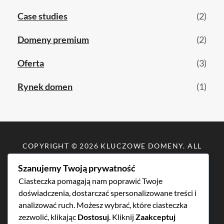
Case studies
(2)
Domeny premium
(2)
Oferta
(3)
Rynek domen
(1)
COPYRIGHT © 2026
KLUCZOWE DOMENY
. ALL
RIGHTS RESERVED.
POLITYKA PRYWATNOŚCI
|
Szanujemy Twoją prywatność
ABSERWERY.PL
Ciasteczka pomagają nam poprawić Twoje
doświadczenia, dostarczać spersonalizowane treści i
SKUP DOMEN, WYCENA DOMEN,
analizować ruch. Możesz wybrać, które ciasteczka
DOMENY PREMIUM, BROKER
zezwolić, klikając
Dostosuj
. Kliknij
Zaakceptuj
DOMEN, DOMENY DLA BIZNESU,