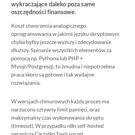
wykraczające daleko poza same
oszczędności finansowe.
Koszt stworzenia analogicznego
oprogramowania w jakimś języku skryptowym
chyba byłby jeszcze wyższy i zdecydowanie
dłuższy. Spinanie wszystkich elementów za
pomocą np. Pythona lub PHP +
Mysql/Postgresql, to żmudna i niepotrzebna
praca skoro są gotowe i tak wydajne
rozwiązania.
W wersjach chmurowych każdy proces ma
narzucony sztywny limit pamięci, oraz
maksymalny czas wykonywania skryptu
(timeout). W przypadku n8n self-hosted
ogranicza Cię tylko Twój sprzęt.