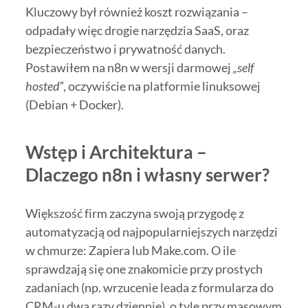
Kluczowy był również koszt rozwiązania –
odpadały więc drogie narzędzia SaaS, oraz
bezpieczeństwo i prywatność danych.
Postawiłem na n8n w wersji darmowej
„self
hosted”
, oczywiście na platformie linuksowej
(Debian + Docker).
Wstęp i Architektura –
Dlaczego n8n i własny serwer?
Większość firm zaczyna swoją przygodę z
automatyzacją od najpopularniejszych narzędzi
w chmurze: Zapiera lub Make.com. O ile
sprawdzają się one znakomicie przy prostych
zadaniach (np. wrzucenie leada z formularza do
CRM-u dwa razy dziennie), o tyle przy masowym