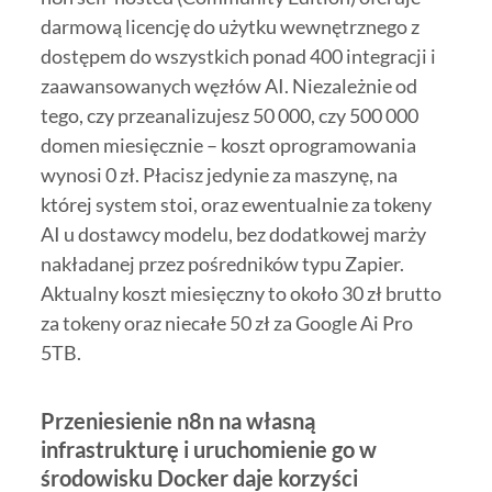
darmową licencję do użytku wewnętrznego z
dostępem do wszystkich ponad 400 integracji i
zaawansowanych węzłów AI. Niezależnie od
tego, czy przeanalizujesz 50 000, czy 500 000
domen miesięcznie – koszt oprogramowania
wynosi 0 zł. Płacisz jedynie za maszynę, na
której system stoi, oraz ewentualnie za tokeny
AI u dostawcy modelu, bez dodatkowej marży
nakładanej przez pośredników typu Zapier.
Aktualny koszt miesięczny to około 30 zł brutto
za tokeny oraz niecałe 50 zł za Google Ai Pro
5TB.
Przeniesienie n8n na własną
infrastrukturę i uruchomienie go w
środowisku Docker daje korzyści