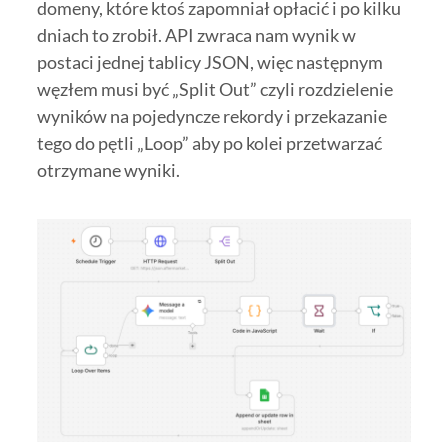
domeny, które ktoś zapomniał opłacić i po kilku
dniach to zrobił. API zwraca nam wynik w
postaci jednej tablicy JSON, więc następnym
węzłem musi być „Split Out” czyli rozdzielenie
wyników na pojedyncze rekordy i przekazanie
tego do pętli „Loop” aby po kolei przetwarzać
otrzymane wyniki.