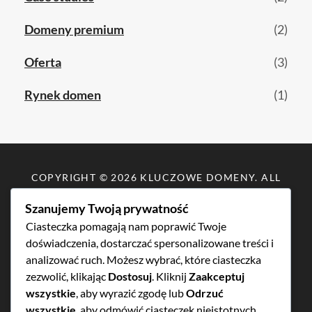
Domeny premium
(2)
Oferta
(3)
Rynek domen
(1)
COPYRIGHT © 2026
KLUCZOWE DOMENY
. ALL
RIGHTS RESERVED.
POLITYKA PRYWATNOŚCI
|
Szanujemy Twoją prywatność
ABSERWERY.PL
Ciasteczka pomagają nam poprawić Twoje
doświadczenia, dostarczać spersonalizowane treści i
SKUP DOMEN, WYCENA DOMEN,
analizować ruch. Możesz wybrać, które ciasteczka
DOMENY PREMIUM, BROKER
zezwolić, klikając
Dostosuj
. Kliknij
Zaakceptuj
DOMEN, DOMENY DLA BIZNESU,
wszystkie
, aby wyrazić zgodę lub
Odrzuć
DOMENY DLA FIRM.
wszystkie
, aby odmówić ciasteczek nieistotnych.