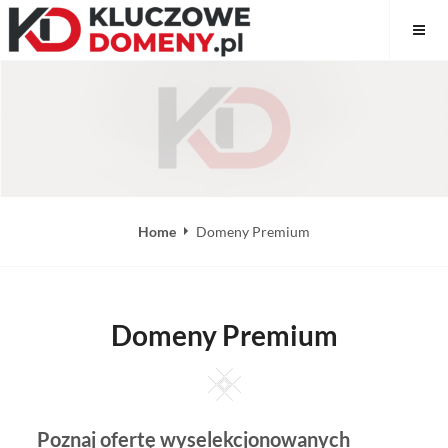
Skip
Kluczowe Domeny
to
content
Home
Domeny Premium
Domeny Premium
Square
Poznaj ofertę wyselekcjonowanych