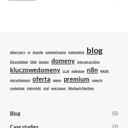
blog
abserwery
ai
Apache
automatyzacja
automotive
domeny
DirectAdmin
DNS
Docker
internet archive
kluczowedomeny
n8n
LL.pl
mokotow
NASK
oferta
premium
nieruchomosci
opony
raporty
realestate
statystyki
vi.pl
warszawa
Wayback Machine
Blog
(5)
Case studies
(2)