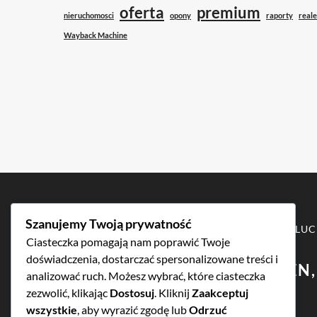
kluczowedomeny
,
oferta
premium
nieruchomosci
opony
raporty
reale
n8n
Wayback Machine
Szanujemy Twoją prywatność
COPYRIGHT © 2026
KLU
Ciasteczka pomagają nam poprawić Twoje
doświadczenia, dostarczać spersonalizowane treści i
SKUP DOMEN, WYCENA DOMEN,
analizować ruch. Możesz wybrać, które ciasteczka
zezwolić, klikając
Dostosuj
. Kliknij
Zaakceptuj
wszystkie
, aby wyrazić zgodę lub
Odrzuć