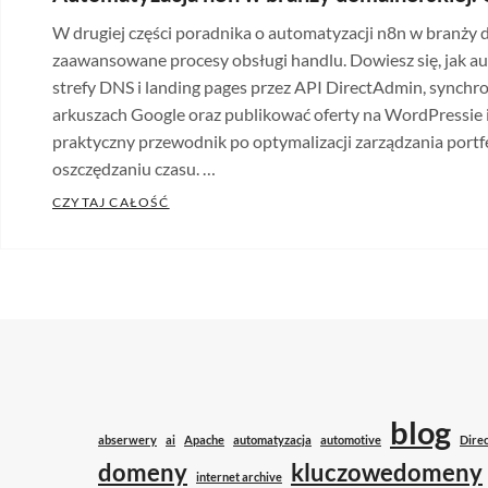
W drugiej części poradnika o automatyzacji n8n w branży
zaawansowane procesy obsługi handlu. Dowiesz się, jak a
strefy DNS i landing pages przez API DirectAdmin, synchr
arkuszach Google oraz publikować oferty na WordPressie i
praktyczny przewodnik po optymalizacji zarządzania port
oszczędzaniu czasu. …
AUTOMATYZACJA N8N W BRANŻY DOMAINERS
CZYTAJ CAŁOŚĆ
Categories:
Blog
,
Case
studies
Tags:
Apache
,
automatyzacja
,
blog
,
DirectAdmin
,
DNS
,
blog
Docker
,
abserwery
ai
Apache
automatyzacja
automotive
Dire
domeny
,
domeny
kluczowedomeny
internet archive