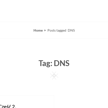
lko w Kluczowe Domeny…
Home
Posts tagged
DNS
Tag:
DNS
Square
Część 2.