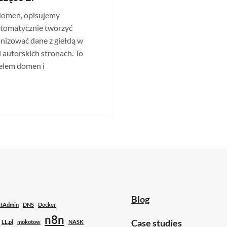
 domen, opisujemy
utomatycznie tworzyć
onizować dane z giełdą w
 autorskich stronach. To
felem domen i
KIEJ. CZĘŚĆ 2.
Blog
ctAdmin
DNS
Docker
n8n
Case studies
LL.pl
mokotow
NASK