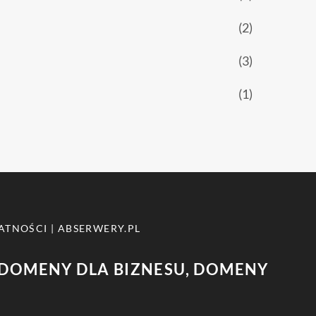
(2)
(3)
(1)
ATNOŚCI
|
ABSERWERY.PL
DOMENY DLA BIZNESU, DOMENY