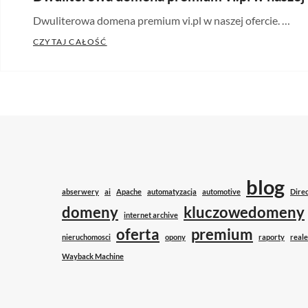
Dwuliterowa domena premium vi.pl w naszej ofercie. …
DWULITEROWA DOMENA PREMIUM VI.PL W 
CZYTAJ CAŁOŚĆ
Categories:
Domeny
premium
,
Oferta
Tags:
domeny
,
LL.pl
,
oferta
,
premium
,
vi.pl
blog
abserwery
ai
Apache
automatyzacja
automotive
Dire
domeny
kluczowedomeny
internet archive
oferta
premium
nieruchomosci
opony
raporty
reale
Wayback Machine