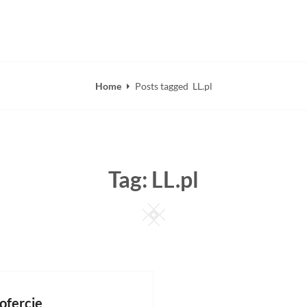
lko w Kluczowe Domeny…
Home
Posts tagged
LL.pl
Tag:
LL.pl
Square
ofercie