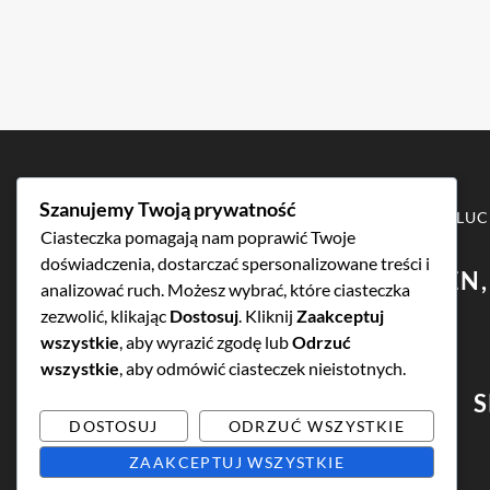
Szanujemy Twoją prywatność
COPYRIGHT © 2026
KLU
Ciasteczka pomagają nam poprawić Twoje
doświadczenia, dostarczać spersonalizowane treści i
SKUP DOMEN, WYCENA DOMEN,
analizować ruch. Możesz wybrać, które ciasteczka
zezwolić, klikając
Dostosuj
. Kliknij
Zaakceptuj
wszystkie
, aby wyrazić zgodę lub
Odrzuć
wszystkie
, aby odmówić ciasteczek nieistotnych.
S
DOSTOSUJ
ODRZUĆ WSZYSTKIE
ZAAKCEPTUJ WSZYSTKIE