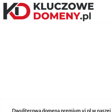
Skip
Kluczowe Domeny
to
Inwestuj ty
content
Dwuliterowa domena premium vi.pl w naszej 