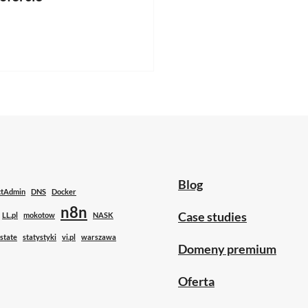
NASZEJ OFERCIE
Blog
ctAdmin
DNS
Docker
n8n
Case studies
LL.pl
mokotow
NASK
state
statystyki
vi.pl
warszawa
Domeny premium
Oferta