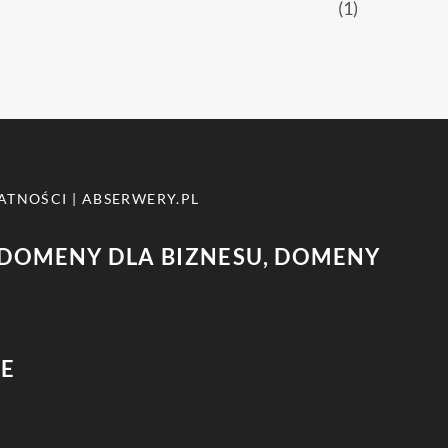
(1)
ATNOŚCI
|
ABSERWERY.PL
DOMENY DLA BIZNESU, DOMENY
IE