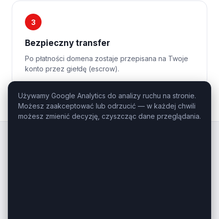
3
Bezpieczny transfer
Po płatności domena zostaje przepisana na Twoje
konto przez giełdę (escrow).
Używamy Google Analytics do analizy ruchu na stronie.
Możesz zaakceptować lub odrzucić — w każdej chwili
możesz zmienić decyzję, czyszcząc dane przeglądania.
Kluczowe
Domeny
.pl
Profesjonalny domaining — domeny
inwestycyjne i premium na sprzedaż.
Masz pytanie o konkretną domenę?
Zadzwoń: +48 506-085-868
kontakt@kluczowedomeny.pl