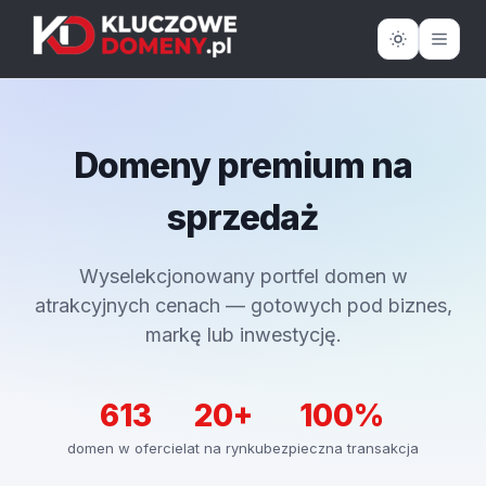
Domeny premium na
sprzedaż
Wyselekcjonowany portfel domen w
atrakcyjnych cenach — gotowych pod biznes,
markę lub inwestycję.
613
20+
100%
domen w ofercie
lat na rynku
bezpieczna transakcja