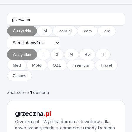
Wszystkie
.pl
.com.pl
.com
.org
Wszystkie
2
3
AI
Biz
IT
Med
Moto
OZE
Premium
Travel
Zestaw
Znaleziono
1
domenę
grzeczna
.pl
Grzeczna.pl - Wybitna domena słownikowa dla
nowoczesnej marki e-commerce i mody Domena