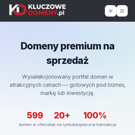
Domeny premium na
sprzedaż
Wyselekcjonowany portfel domen w
atrakcyjnych cenach — gotowych pod biznes,
markę lub inwestycję.
599
20+
100%
domen w ofercie
lat na rynku
bezpieczna transakcja