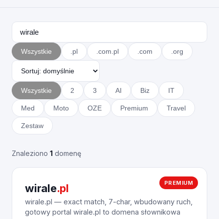
Wszystkie
.pl
.com.pl
.com
.org
Wszystkie
2
3
AI
Biz
IT
Med
Moto
OZE
Premium
Travel
Zestaw
Znaleziono
1
domenę
PREMIUM
wirale
.pl
wirale.pl — exact match, 7-char, wbudowany ruch,
gotowy portal wirale.pl to domena słownikowa