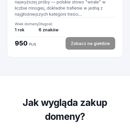
najwyższej próby — polskie słowo "wirale" w
liczbie mnogiej, dokładne trafienie w jedną z
najgłośniejszych kategorii treści...
Wiek domeny
Długość
1 rok
6 znaków
950
Zobacz na giełdzie
PLN
Jak wygląda zakup
domeny?