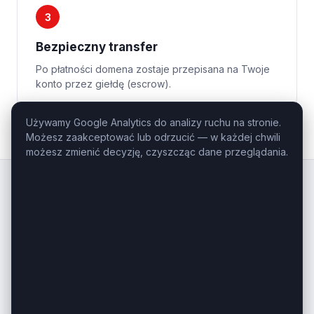
3
Bezpieczny transfer
Po płatności domena zostaje przepisana na Twoje
konto przez giełdę (escrow).
Używamy Google Analytics do analizy ruchu na stronie.
Możesz zaakceptować lub odrzucić — w każdej chwili
możesz zmienić decyzję, czyszcząc dane przeglądania.
Kluczowe
Domeny
.pl
Profesjonalny domaining — domeny
inwestycyjne i premium na sprzedaż.
Masz pytanie o konkretną domenę?
Zadzwoń: +48 506-085-868
kontakt@kluczowedomeny.pl