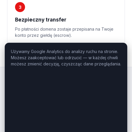
3
Bezpieczny transfer
Po płatności domena zostaje przepisana na Twoje
konto przez giełdę (escrow).
Używamy Google Analytics do analizy ruchu na stronie.
Możesz zaakceptować lub odrzucić — w każdej chwili
możesz zmienić decyzję, czyszcząc dane przeglądania.
Kluczowe
Domeny
.pl
Profesjonalny domaining — domeny
inwestycyjne i premium na sprzedaż.
Masz pytanie o konkretną domenę?
Zadzwoń: +48 506-085-868
kontakt@kluczowedomeny.pl