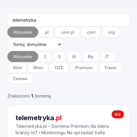
Wszystkie
.pl
.com.pl
.com
.org
Wszystkie
2
3
AI
Biz
IT
Med
Moto
OZE
Premium
Travel
Zestaw
Znaleziono
1
domenę
BIZ
telemetryka
.pl
Telemetryka.pl – Domena Premium dla lidera
branży IoT i Monitoringu Na sprzedaż trafia