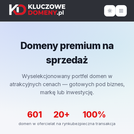
Domeny premium na
sprzedaż
Wyselekcjonowany portfel domen w
atrakcyjnych cenach — gotowych pod biznes,
markę lub inwestycję.
601
20+
100%
domen w ofercie
lat na rynku
bezpieczna transakcja