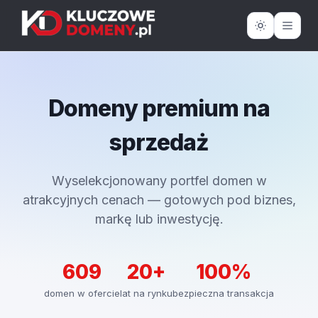
Domeny premium na
sprzedaż
Wyselekcjonowany portfel domen w
atrakcyjnych cenach — gotowych pod biznes,
markę lub inwestycję.
609
20+
100%
domen w ofercie
lat na rynku
bezpieczna transakcja