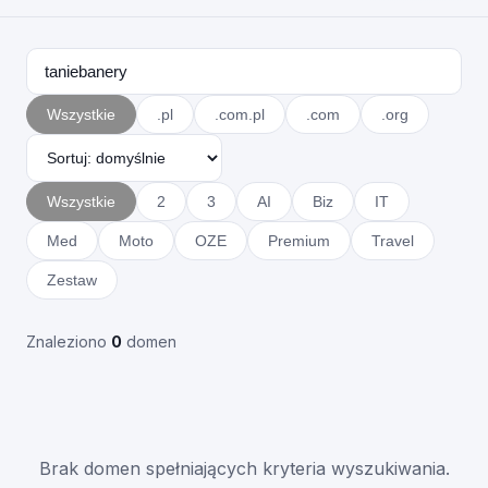
Wszystkie
.pl
.com.pl
.com
.org
Wszystkie
2
3
AI
Biz
IT
Med
Moto
OZE
Premium
Travel
Zestaw
Znaleziono
0
domen
Brak domen spełniających kryteria wyszukiwania.