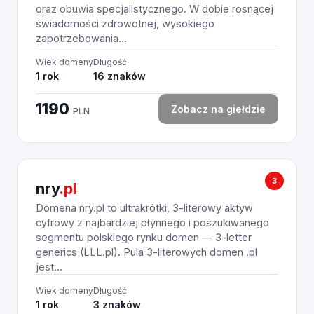
oraz obuwia specjalistycznego. W dobie rosnącej
świadomości zdrowotnej, wysokiego
zapotrzebowania...
Wiek domeny
Długość
1 rok
16 znaków
1190
Zobacz na giełdzie
PLN
3
nry
.pl
Domena nry.pl to ultrakrótki, 3-literowy aktyw
cyfrowy z najbardziej płynnego i poszukiwanego
segmentu polskiego rynku domen — 3-letter
generics (LLL.pl). Pula 3-literowych domen .pl
jest...
Wiek domeny
Długość
1 rok
3 znaków