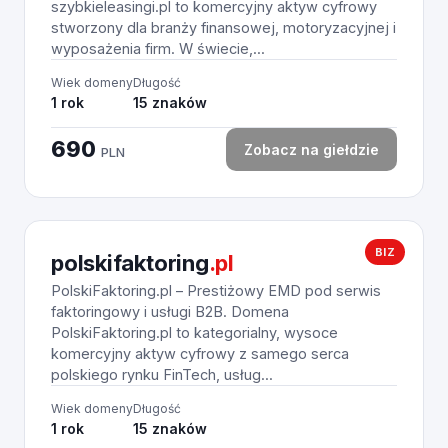
szybkieleasingi.pl to komercyjny aktyw cyfrowy
stworzony dla branży finansowej, motoryzacyjnej i
wyposażenia firm. W świecie,...
Wiek domeny
Długość
1 rok
15 znaków
690
Zobacz na giełdzie
PLN
BIZ
polskifaktoring
.pl
PolskiFaktoring.pl – Prestiżowy EMD pod serwis
faktoringowy i usługi B2B. Domena
PolskiFaktoring.pl to kategorialny, wysoce
komercyjny aktyw cyfrowy z samego serca
polskiego rynku FinTech, usług...
Wiek domeny
Długość
1 rok
15 znaków