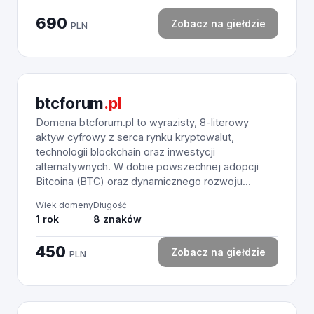
690
Zobacz na giełdzie
PLN
btcforum
.pl
Domena btcforum.pl to wyrazisty, 8-literowy
aktyw cyfrowy z serca rynku kryptowalut,
technologii blockchain oraz inwestycji
alternatywnych. W dobie powszechnej adopcji
Bitcoina (BTC) oraz dynamicznego rozwoju...
Wiek domeny
Długość
1 rok
8 znaków
450
Zobacz na giełdzie
PLN