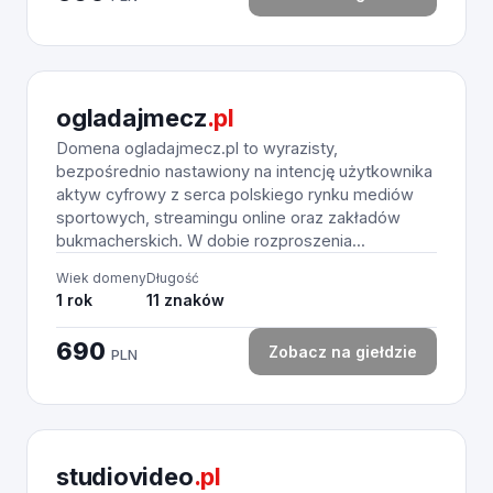
ogladajmecz
.pl
Domena ogladajmecz.pl to wyrazisty,
bezpośrednio nastawiony na intencję użytkownika
aktyw cyfrowy z serca polskiego rynku mediów
sportowych, streamingu online oraz zakładów
bukmacherskich. W dobie rozproszenia...
Wiek domeny
Długość
1 rok
11 znaków
690
Zobacz na giełdzie
PLN
studiovideo
.pl