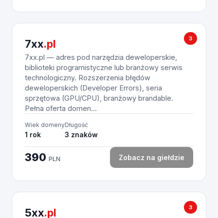
3
7xx
.pl
7xx.pl — adres pod narzędzia deweloperskie,
biblioteki programistyczne lub branżowy serwis
technologiczny. Rozszerzenia błędów
deweloperskich (Developer Errors), seria
sprzętowa (GPU/CPU), branżowy brandable.
Pełna oferta domen...
Wiek domeny
Długość
1 rok
3 znaków
390
Zobacz na giełdzie
PLN
3
5xx
.pl