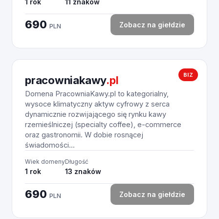
1 rok
11 znaków
690
Zobacz na giełdzie
PLN
BIZ
pracowniakawy
.pl
Domena PracowniaKawy.pl to kategorialny,
wysoce klimatyczny aktyw cyfrowy z serca
dynamicznie rozwijającego się rynku kawy
rzemieślniczej (specialty coffee), e-commerce
oraz gastronomii. W dobie rosnącej
świadomości...
Wiek domeny
Długość
1 rok
13 znaków
690
Zobacz na giełdzie
PLN