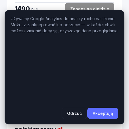
1490
Zobacz na giełdzie
PLN
Używamy Google Analytics do analizy ruchu na stronie.
Możesz zaakceptować lub odrzucić — w każdej chwili
możesz zmienić decyzję, czyszcząc dane przeglądania.
3
ixd
.pl
IxD.pl – Prestiżowa 3-literowa domena LLL dla
Interaction Design, UX i IT. Domena ixd.pl to
ultrakrótki, bezkompromisowy aktyw cyfrowy z
najbardziej cenionej kategorii domen krajowych...
Wiek domeny
Długość
1 rok
3 znaków
890
Zobacz na giełdzie
PLN
Odrzuć
Akceptuję