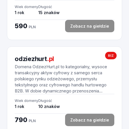
Wiek domeny
Długość
1 rok
15 znaków
590
Zobacz na giełdzie
PLN
BIZ
odziezhurt
.pl
Domena OdziezHurt.pl to kategorialny, wysoce
transakcyjny aktyw cyfrowy z samego serca
polskiego rynku odzieżowego, przemysłu
tekstylnego oraz cyfrowego handlu hurtowego
B2B. W dobie dynamicznego przenoszenia...
Wiek domeny
Długość
1 rok
10 znaków
790
Zobacz na giełdzie
PLN