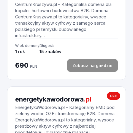
CentrumKruszywa.pl – Kategorialna domena dla
kopalni, hurtowni i budownictwa B2B. Domena
CentrumKruszywa.pl to kategorialny, wysoce
transakcyjny aktyw cyfrowy z samego serca
polskiego przemysłu budowlanego,
infrastruktury...
Wiek domeny
Długość
1 rok
15 znaków
690
Zobacz na giełdzie
PLN
OZE
energetykawodorowa
.pl
EnergetykaWodorowa.pl – Kategorialny EMD pod
zielony wodór, OZE i transformację B2B. Domena
EnergetykaWodorowa.pl to kategorialny, wysoce
prestiżowy aktyw cyfrowy z najbardziej
priorytetowej i dynamicznie rosnącej...