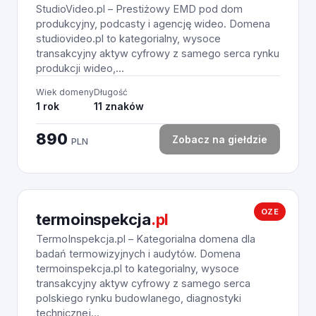
StudioVideo.pl – Prestiżowy EMD pod dom
produkcyjny, podcasty i agencję wideo. Domena
studiovideo.pl to kategorialny, wysoce
transakcyjny aktyw cyfrowy z samego serca rynku
produkcji wideo,...
Wiek domeny
Długość
1 rok
11 znaków
890
Zobacz na giełdzie
PLN
OZE
termoinspekcja
.pl
TermoInspekcja.pl – Kategorialna domena dla
badań termowizyjnych i audytów. Domena
termoinspekcja.pl to kategorialny, wysoce
transakcyjny aktyw cyfrowy z samego serca
polskiego rynku budowlanego, diagnostyki
technicznej...