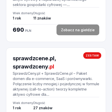
sektora gospodarki cyfrowej —...
Wiek domeny
Długość
1 rok
11 znaków
690
Zobacz na giełdzie
PLN
ZESTAW
sprawdzcene.pl,
sprawdzceny
.pl
SprawdzCeny.pl + SprawdzCene.pl – Pakiet
domen dla e-commerce, SaaS i porównywarki.
Połączenie liczby mnogiej i pojedynczej w formule
aktywnej (call-to-action) tworzy kompletne
aktywo cyfrowe dla...
Wiek domeny
Długość
1 rok
27 znaków