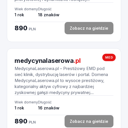
Wiek domeny
Długość
1 rok
18 znaków
890
Zobacz na giełdzie
PLN
MED
medycynalaserowa
.pl
MedycynaLaserowa.pl – Prestiżowy EMD pod
sieć klinik, dystrybucję laserów i portal. Domena
MedycynaLaserowa.pl to wysoce prestiżowy,
kategorialny aktyw cyfrowy z najbardziej
zyskownej gałęzi medycyny prywatnej...
Wiek domeny
Długość
1 rok
16 znaków
890
Zobacz na giełdzie
PLN