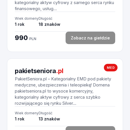
kategorialny aktyw cyfrowy z samego serca rynku
finansowego, usług...
Wiek domeny
Długość
1 rok
18 znaków
990
Zobacz na giełdzie
PLN
MED
pakietseniora
.pl
PakietSeniora.pl – Kategorialny EMD pod pakiety
medyczne, ubezpieczenia i teleopiekę! Domena
pakietseniora.pl to wysoce komercyjny,
kategorialny aktyw cyfrowy z serca szybko
rozwijającego się rynku Silver...
Wiek domeny
Długość
1 rok
13 znaków