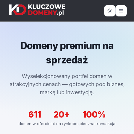
Domeny premium na
sprzedaż
Wyselekcjonowany portfel domen w
atrakcyjnych cenach — gotowych pod biznes,
markę lub inwestycję.
611
20+
100%
domen w ofercie
lat na rynku
bezpieczna transakcja