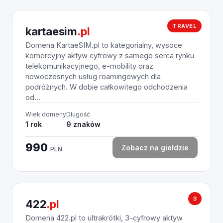
TRAVEL
kartaesim
.pl
Domena KartaeSIM.pl to kategorialny, wysoce
komercyjny aktyw cyfrowy z samego serca rynku
telekomunikacyjnego, e-mobility oraz
nowoczesnych usług roamingowych dla
podróżnych. W dobie całkowitego odchodzenia
od...
Wiek domeny
Długość
1 rok
9 znaków
990
Zobacz na giełdzie
PLN
3
422
.pl
Domena 422.pl to ultrakrótki, 3-cyfrowy aktyw