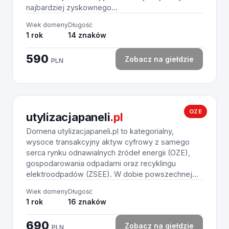
najbardziej zyskownego...
Wiek domeny
Długość
1 rok
14 znaków
590
Zobacz na giełdzie
PLN
OZE
utylizacjapaneli
.pl
Domena utylizacjapaneli.pl to kategorialny,
wysoce transakcyjny aktyw cyfrowy z samego
serca rynku odnawialnych źródeł energii (OZE),
gospodarowania odpadami oraz recyklingu
elektroodpadów (ZSEE). W dobie powszechnej...
Wiek domeny
Długość
1 rok
16 znaków
690
Zobacz na giełdzie
PLN