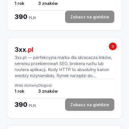
1 rok
3 znaków
390
Zobacz na giełdzie
PLN
3
3xx
.pl
3xx.pl — perfekcyjna marka dla skracacza linków,
serwisu przekierowań SEO, brokera ruchu lub
routera aplikacji. Kody HTTP to absolutny kanon
wiedzy inżynierskiej. Rynek narzędzi do...
Wiek domeny
Długość
1 rok
3 znaków
390
Zobacz na giełdzie
PLN