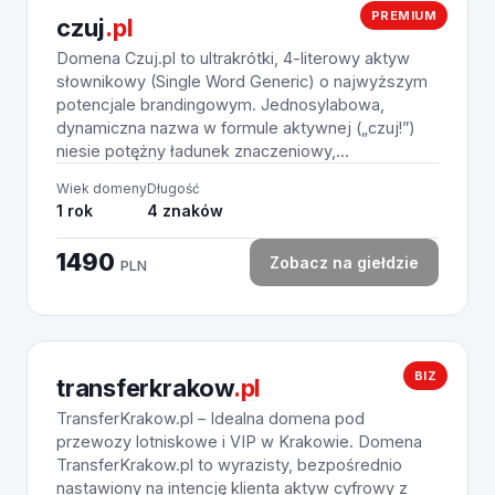
PREMIUM
czuj
.pl
Domena Czuj.pl to ultrakrótki, 4-literowy aktyw
słownikowy (Single Word Generic) o najwyższym
potencjale brandingowym. Jednosylabowa,
dynamiczna nazwa w formule aktywnej („czuj!”)
niesie potężny ładunek znaczeniowy,...
Wiek domeny
Długość
1 rok
4 znaków
1490
Zobacz na giełdzie
PLN
BIZ
transferkrakow
.pl
TransferKrakow.pl – Idealna domena pod
przewozy lotniskowe i VIP w Krakowie. Domena
TransferKrakow.pl to wyrazisty, bezpośrednio
nastawiony na intencję klienta aktyw cyfrowy z