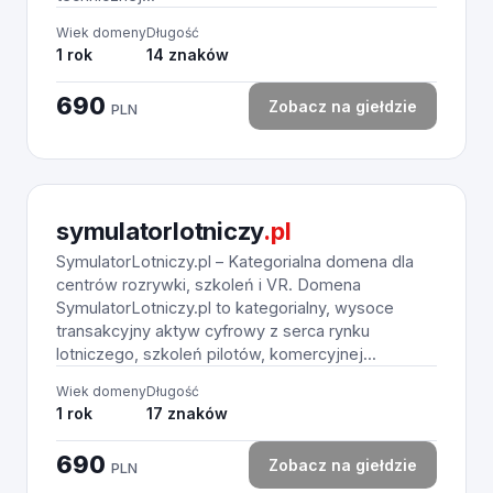
Wiek domeny
Długość
1 rok
14 znaków
690
Zobacz na giełdzie
PLN
symulatorlotniczy
.pl
SymulatorLotniczy.pl – Kategorialna domena dla
centrów rozrywki, szkoleń i VR. Domena
SymulatorLotniczy.pl to kategorialny, wysoce
transakcyjny aktyw cyfrowy z serca rynku
lotniczego, szkoleń pilotów, komercyjnej...
Wiek domeny
Długość
1 rok
17 znaków
690
Zobacz na giełdzie
PLN