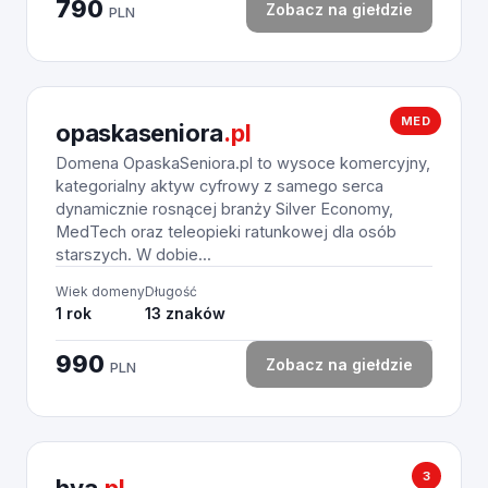
790
Zobacz na giełdzie
PLN
MED
opaskaseniora
.pl
Domena OpaskaSeniora.pl to wysoce komercyjny,
kategorialny aktyw cyfrowy z samego serca
dynamicznie rosnącej branży Silver Economy,
MedTech oraz teleopieki ratunkowej dla osób
starszych. W dobie...
Wiek domeny
Długość
1 rok
13 znaków
990
Zobacz na giełdzie
PLN
3