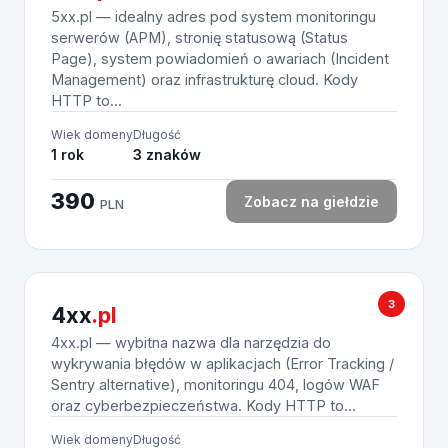
5xx.pl — idealny adres pod system monitoringu
serwerów (APM), stronię statusową (Status
Page), system powiadomień o awariach (Incident
Management) oraz infrastrukturę cloud. Kody
HTTP to...
Wiek domeny
Długość
1 rok
3 znaków
390
Zobacz na giełdzie
PLN
3
4xx
.pl
4xx.pl — wybitna nazwa dla narzędzia do
wykrywania błędów w aplikacjach (Error Tracking /
Sentry alternative), monitoringu 404, logów WAF
oraz cyberbezpieczeństwa. Kody HTTP to...
Wiek domeny
Długość