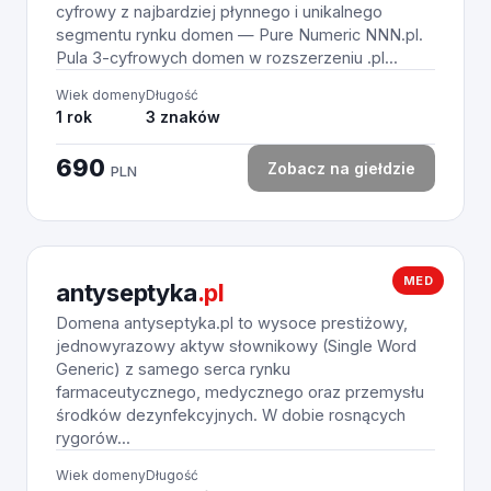
cyfrowy z najbardziej płynnego i unikalnego
segmentu rynku domen — Pure Numeric NNN.pl.
Pula 3-cyfrowych domen w rozszerzeniu .pl...
Wiek domeny
Długość
1 rok
3 znaków
690
Zobacz na giełdzie
PLN
MED
antyseptyka
.pl
Domena antyseptyka.pl to wysoce prestiżowy,
jednowyrazowy aktyw słownikowy (Single Word
Generic) z samego serca rynku
farmaceutycznego, medycznego oraz przemysłu
środków dezynfekcyjnych. W dobie rosnących
rygorów...
Wiek domeny
Długość