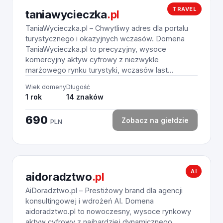
TRAVEL
taniawycieczka
.pl
TaniaWycieczka.pl – Chwytliwy adres dla portalu
turystycznego i okazyjnych wczasów. Domena
TaniaWycieczka.pl to precyzyjny, wysoce
komercyjny aktyw cyfrowy z niezwykle
marżowego rynku turystyki, wczasów last...
Wiek domeny
Długość
1 rok
14 znaków
690
Zobacz na giełdzie
PLN
AI
aidoradztwo
.pl
AiDoradztwo.pl – Prestiżowy brand dla agencji
konsultingowej i wdrożeń AI. Domena
aidoradztwo.pl to nowoczesny, wysoce rynkowy
aktyw cyfrowy z najbardziej dynamicznego