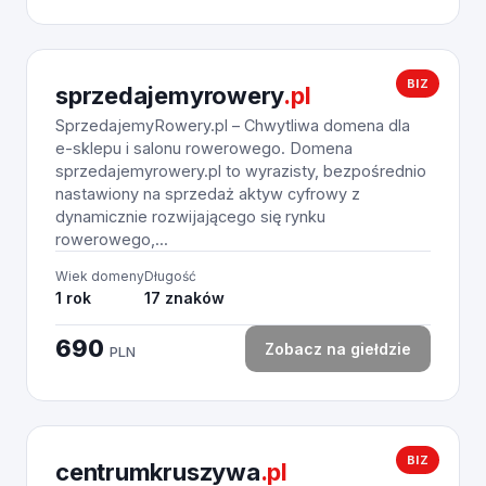
BIZ
sprzedajemyrowery
.pl
SprzedajemyRowery.pl – Chwytliwa domena dla
e-sklepu i salonu rowerowego. Domena
sprzedajemyrowery.pl to wyrazisty, bezpośrednio
nastawiony na sprzedaż aktyw cyfrowy z
dynamicznie rozwijającego się rynku
rowerowego,...
Wiek domeny
Długość
1 rok
17 znaków
690
Zobacz na giełdzie
PLN
BIZ
centrumkruszywa
.pl