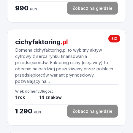
990
Zobacz na giełdzie
PLN
BIZ
cichyfaktoring
.pl
Domena cichyfaktoring.pl to wybitny aktyw
cyfrowy z serca rynku finansowania
przedsiębiorstw. Faktoring cichy (niejawny) to
obecnie najbardziej poszukiwany przez polskich
przedsiębiorców wariant płynnościowy,
pozwalający na...
Wiek domeny
Długość
1 rok
14 znaków
1 290
Zobacz na giełdzie
PLN