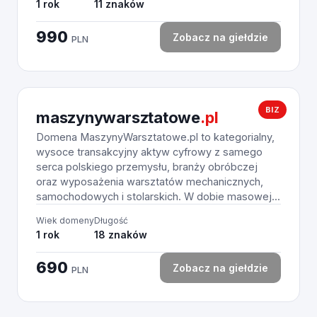
1 rok
11 znaków
990
Zobacz na giełdzie
PLN
BIZ
maszynywarsztatowe
.pl
Domena MaszynyWarsztatowe.pl to kategorialny,
wysoce transakcyjny aktyw cyfrowy z samego
serca polskiego przemysłu, branży obróbczej
oraz wyposażenia warsztatów mechanicznych,
samochodowych i stolarskich. W dobie masowej...
Wiek domeny
Długość
1 rok
18 znaków
690
Zobacz na giełdzie
PLN