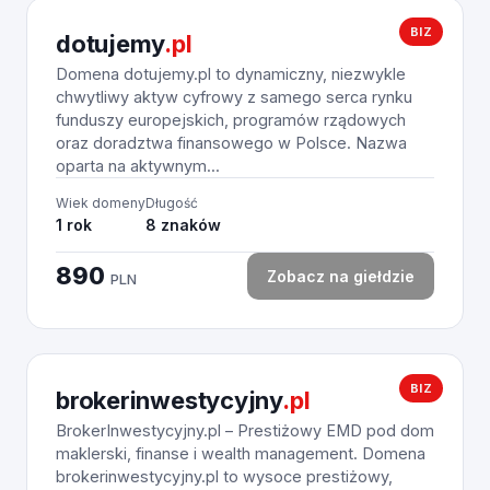
BIZ
dotujemy
.pl
Domena dotujemy.pl to dynamiczny, niezwykle
chwytliwy aktyw cyfrowy z samego serca rynku
funduszy europejskich, programów rządowych
oraz doradztwa finansowego w Polsce. Nazwa
oparta na aktywnym...
Wiek domeny
Długość
1 rok
8 znaków
890
Zobacz na giełdzie
PLN
BIZ
brokerinwestycyjny
.pl
BrokerInwestycyjny.pl – Prestiżowy EMD pod dom
maklerski, finanse i wealth management. Domena
brokerinwestycyjny.pl to wysoce prestiżowy,