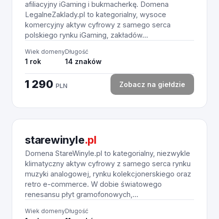
afiliacyjny iGaming i bukmacherkę. Domena
LegalneZaklady.pl to kategorialny, wysoce
komercyjny aktyw cyfrowy z samego serca
polskiego rynku iGaming, zakładów...
Wiek domeny
Długość
1 rok
14 znaków
1 290
Zobacz na giełdzie
PLN
starewinyle
.pl
Domena StareWinyle.pl to kategorialny, niezwykle
klimatyczny aktyw cyfrowy z samego serca rynku
muzyki analogowej, rynku kolekcjonerskiego oraz
retro e-commerce. W dobie światowego
renesansu płyt gramofonowych,...
Wiek domeny
Długość