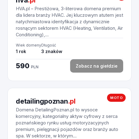
hva
.pl
HVA.pl – Prestiżowa, 3-literowa domena premium
dla lidera branży HVAC. Jej kluczowym atutem jest
natychmiastowa identyfikacja z dynamicznie
rosnącym sektorem HVAC (Heating, Ventilation, Air
Conditioning),...
Wiek domeny
Długość
1 rok
3 znaków
590
Zobacz na giełdzie
PLN
MOTO
detailingpoznan
.pl
Domena DetailingPoznan.pl to wysoce
komercyjny, kategorialny aktyw cyfrowy z serca
poznańskiego rynku usług motoryzacyjnych
premium, pielęgnacji pojazdów oraz branży auto
spa. W sektorze, w którym...