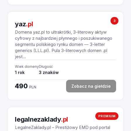
3
yaz
.pl
Domena yaz.pl to ultrakrótki, 3-literowy aktyw
cyfrowy z najbardziej płynnego i poszukiwanego
segmentu polskiego rynku domen — 3-letter
generics (LLL.pl). Pula 3-literowych domen .pl
jest...
Wiek domeny
Długość
1 rok
3 znaków
490
Zobacz na giełdzie
PLN
PREMIUM
legalnezaklady
.pl
LegalneZaklady.pl – Prestiżowy EMD pod portal