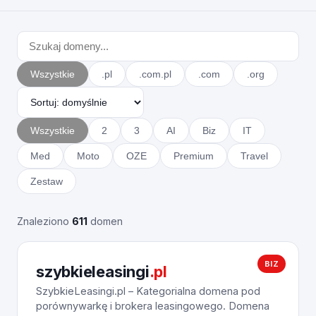
Wszystkie
.pl
.com.pl
.com
.org
Wszystkie
2
3
AI
Biz
IT
Med
Moto
OZE
Premium
Travel
Zestaw
Znaleziono
611
domen
BIZ
szybkieleasingi
.pl
SzybkieLeasingi.pl – Kategorialna domena pod
porównywarkę i brokera leasingowego. Domena