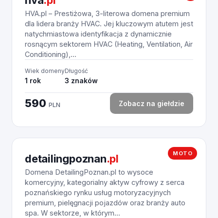
hva
.pl
HVA.pl – Prestiżowa, 3-literowa domena premium
dla lidera branży HVAC. Jej kluczowym atutem jest
natychmiastowa identyfikacja z dynamicznie
rosnącym sektorem HVAC (Heating, Ventilation, Air
Conditioning),...
Wiek domeny
Długość
1 rok
3 znaków
590
Zobacz na giełdzie
PLN
MOTO
detailingpoznan
.pl
Domena DetailingPoznan.pl to wysoce
komercyjny, kategorialny aktyw cyfrowy z serca
poznańskiego rynku usług motoryzacyjnych
premium, pielęgnacji pojazdów oraz branży auto
spa. W sektorze, w którym...