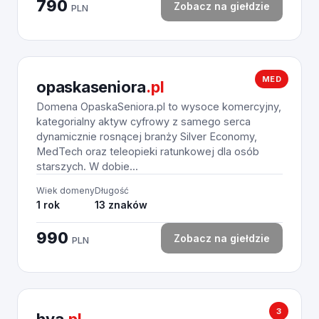
790
Zobacz na giełdzie
PLN
MED
opaskaseniora
.pl
Domena OpaskaSeniora.pl to wysoce komercyjny,
kategorialny aktyw cyfrowy z samego serca
dynamicznie rosnącej branży Silver Economy,
MedTech oraz teleopieki ratunkowej dla osób
starszych. W dobie...
Wiek domeny
Długość
1 rok
13 znaków
990
Zobacz na giełdzie
PLN
3