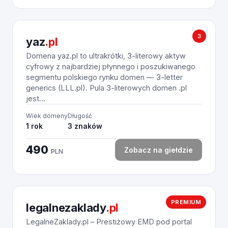
3
yaz
.pl
Domena yaz.pl to ultrakrótki, 3-literowy aktyw
cyfrowy z najbardziej płynnego i poszukiwanego
segmentu polskiego rynku domen — 3-letter
generics (LLL.pl). Pula 3-literowych domen .pl
jest...
Wiek domeny
Długość
1 rok
3 znaków
490
Zobacz na giełdzie
PLN
PREMIUM
legalnezaklady
.pl
LegalneZaklady.pl – Prestiżowy EMD pod portal