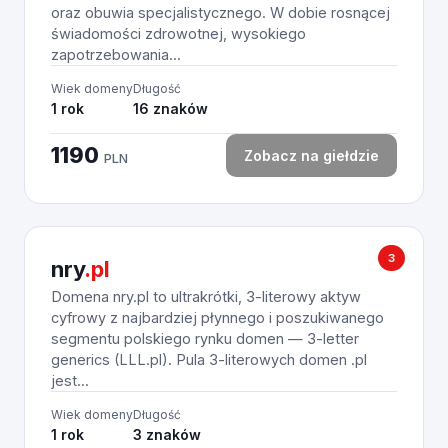
oraz obuwia specjalistycznego. W dobie rosnącej
świadomości zdrowotnej, wysokiego
zapotrzebowania...
Wiek domeny
Długość
1 rok
16 znaków
1190
Zobacz na giełdzie
PLN
3
nry
.pl
Domena nry.pl to ultrakrótki, 3-literowy aktyw
cyfrowy z najbardziej płynnego i poszukiwanego
segmentu polskiego rynku domen — 3-letter
generics (LLL.pl). Pula 3-literowych domen .pl
jest...
Wiek domeny
Długość
1 rok
3 znaków