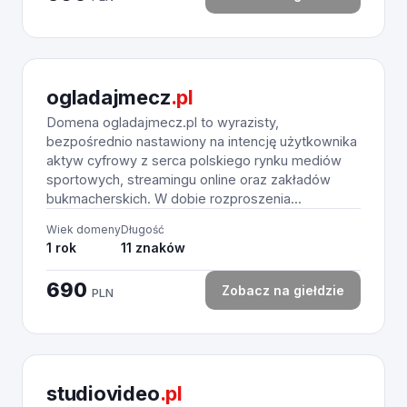
ogladajmecz
.pl
Domena ogladajmecz.pl to wyrazisty,
bezpośrednio nastawiony na intencję użytkownika
aktyw cyfrowy z serca polskiego rynku mediów
sportowych, streamingu online oraz zakładów
bukmacherskich. W dobie rozproszenia...
Wiek domeny
Długość
1 rok
11 znaków
690
Zobacz na giełdzie
PLN
studiovideo
.pl