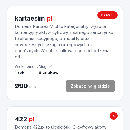
TRAVEL
kartaesim
.pl
Domena KartaeSIM.pl to kategorialny, wysoce
komercyjny aktyw cyfrowy z samego serca rynku
telekomunikacyjnego, e-mobility oraz
nowoczesnych usług roamingowych dla
podróżnych. W dobie całkowitego odchodzenia
od...
Wiek domeny
Długość
1 rok
9 znaków
990
Zobacz na giełdzie
PLN
3
422
.pl
Domena 422.pl to ultrakrótki, 3-cyfrowy aktyw