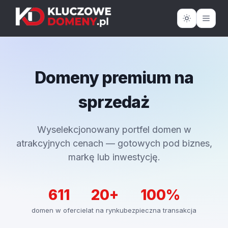
Domeny premium na
sprzedaż
Wyselekcjonowany portfel domen w
atrakcyjnych cenach — gotowych pod biznes,
markę lub inwestycję.
611
20+
100%
domen w ofercie
lat na rynku
bezpieczna transakcja