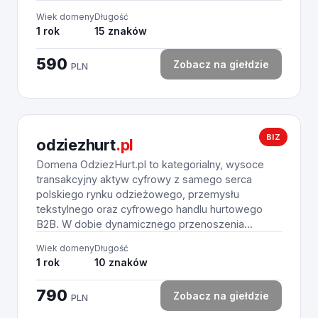
Wiek domeny
Długość
1 rok
15 znaków
590
Zobacz na giełdzie
PLN
BIZ
odziezhurt
.pl
Domena OdziezHurt.pl to kategorialny, wysoce
transakcyjny aktyw cyfrowy z samego serca
polskiego rynku odzieżowego, przemysłu
tekstylnego oraz cyfrowego handlu hurtowego
B2B. W dobie dynamicznego przenoszenia...
Wiek domeny
Długość
1 rok
10 znaków
790
Zobacz na giełdzie
PLN