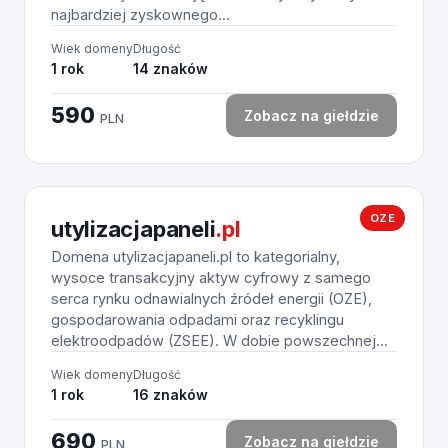
najbardziej zyskownego...
Wiek domeny
Długość
1 rok
14 znaków
590
Zobacz na giełdzie
PLN
OZE
utylizacjapaneli
.pl
Domena utylizacjapaneli.pl to kategorialny,
wysoce transakcyjny aktyw cyfrowy z samego
serca rynku odnawialnych źródeł energii (OZE),
gospodarowania odpadami oraz recyklingu
elektroodpadów (ZSEE). W dobie powszechnej...
Wiek domeny
Długość
1 rok
16 znaków
690
Zobacz na giełdzie
PLN