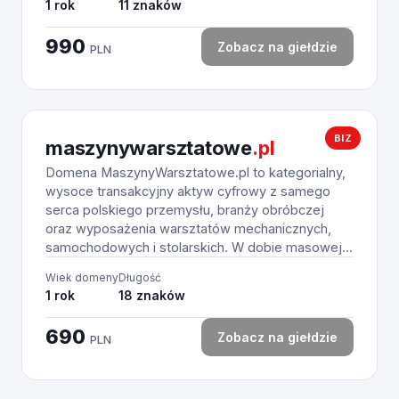
1 rok
11 znaków
990
Zobacz na giełdzie
PLN
BIZ
maszynywarsztatowe
.pl
Domena MaszynyWarsztatowe.pl to kategorialny,
wysoce transakcyjny aktyw cyfrowy z samego
serca polskiego przemysłu, branży obróbczej
oraz wyposażenia warsztatów mechanicznych,
samochodowych i stolarskich. W dobie masowej...
Wiek domeny
Długość
1 rok
18 znaków
690
Zobacz na giełdzie
PLN