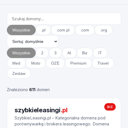
Wszystkie
.pl
.com.pl
.com
.org
Wszystkie
2
3
AI
Biz
IT
Med
Moto
OZE
Premium
Travel
Zestaw
Znaleziono
611
domen
BIZ
szybkieleasingi
.pl
SzybkieLeasingi.pl – Kategorialna domena pod
porównywarkę i brokera leasingowego. Domena