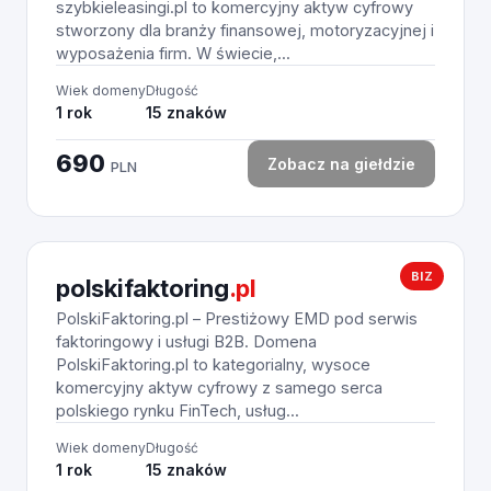
szybkieleasingi.pl to komercyjny aktyw cyfrowy
stworzony dla branży finansowej, motoryzacyjnej i
wyposażenia firm. W świecie,...
Wiek domeny
Długość
1 rok
15 znaków
690
Zobacz na giełdzie
PLN
BIZ
polskifaktoring
.pl
PolskiFaktoring.pl – Prestiżowy EMD pod serwis
faktoringowy i usługi B2B. Domena
PolskiFaktoring.pl to kategorialny, wysoce
komercyjny aktyw cyfrowy z samego serca
polskiego rynku FinTech, usług...
Wiek domeny
Długość
1 rok
15 znaków