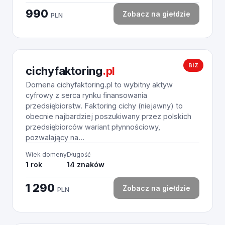
990
Zobacz na giełdzie
PLN
BIZ
cichyfaktoring
.pl
Domena cichyfaktoring.pl to wybitny aktyw
cyfrowy z serca rynku finansowania
przedsiębiorstw. Faktoring cichy (niejawny) to
obecnie najbardziej poszukiwany przez polskich
przedsiębiorców wariant płynnościowy,
pozwalający na...
Wiek domeny
Długość
1 rok
14 znaków
1 290
Zobacz na giełdzie
PLN