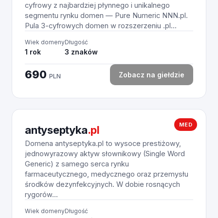
cyfrowy z najbardziej płynnego i unikalnego
segmentu rynku domen — Pure Numeric NNN.pl.
Pula 3-cyfrowych domen w rozszerzeniu .pl...
Wiek domeny
Długość
1 rok
3 znaków
690
Zobacz na giełdzie
PLN
MED
antyseptyka
.pl
Domena antyseptyka.pl to wysoce prestiżowy,
jednowyrazowy aktyw słownikowy (Single Word
Generic) z samego serca rynku
farmaceutycznego, medycznego oraz przemysłu
środków dezynfekcyjnych. W dobie rosnących
rygorów...
Wiek domeny
Długość