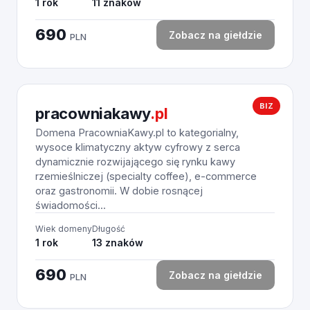
1 rok
11 znaków
690
Zobacz na giełdzie
PLN
BIZ
pracowniakawy
.pl
Domena PracowniaKawy.pl to kategorialny,
wysoce klimatyczny aktyw cyfrowy z serca
dynamicznie rozwijającego się rynku kawy
rzemieślniczej (specialty coffee), e-commerce
oraz gastronomii. W dobie rosnącej
świadomości...
Wiek domeny
Długość
1 rok
13 znaków
690
Zobacz na giełdzie
PLN