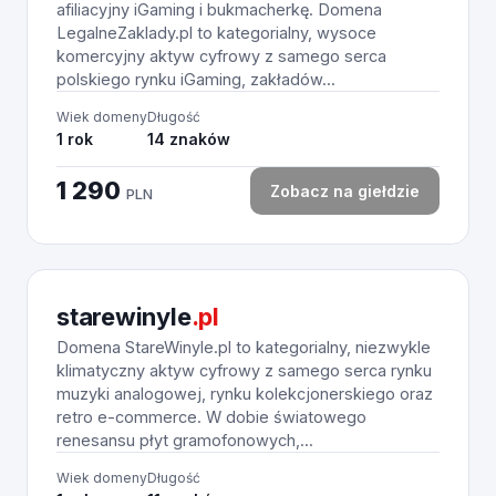
afiliacyjny iGaming i bukmacherkę. Domena
LegalneZaklady.pl to kategorialny, wysoce
komercyjny aktyw cyfrowy z samego serca
polskiego rynku iGaming, zakładów...
Wiek domeny
Długość
1 rok
14 znaków
1 290
Zobacz na giełdzie
PLN
starewinyle
.pl
Domena StareWinyle.pl to kategorialny, niezwykle
klimatyczny aktyw cyfrowy z samego serca rynku
muzyki analogowej, rynku kolekcjonerskiego oraz
retro e-commerce. W dobie światowego
renesansu płyt gramofonowych,...
Wiek domeny
Długość