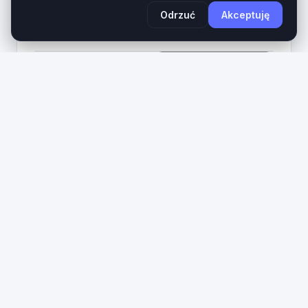
Odrzuć
Akceptuję
Wiek domeny
Długość
1 rok
14 znaków
690
Zobacz na giełdzie
PLN
symulatorlotniczy
.pl
SymulatorLotniczy.pl – Kategorialna domena dla
centrów rozrywki, szkoleń i VR. Domena
SymulatorLotniczy.pl to kategorialny, wysoce
transakcyjny aktyw cyfrowy z serca rynku
lotniczego, szkoleń pilotów, komercyjnej...
Wiek domeny
Długość
1 rok
17 znaków
690
Zobacz na giełdzie
PLN