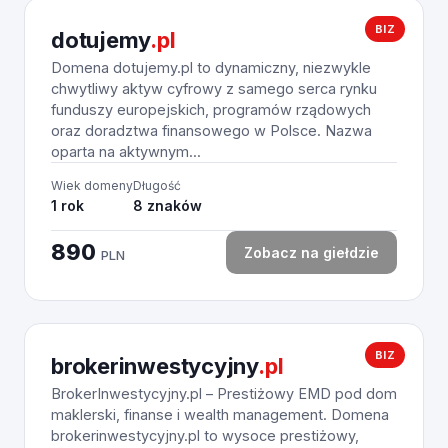
BIZ
dotujemy
.pl
Domena dotujemy.pl to dynamiczny, niezwykle
chwytliwy aktyw cyfrowy z samego serca rynku
funduszy europejskich, programów rządowych
oraz doradztwa finansowego w Polsce. Nazwa
oparta na aktywnym...
Wiek domeny
Długość
1 rok
8 znaków
890
Zobacz na giełdzie
PLN
BIZ
brokerinwestycyjny
.pl
BrokerInwestycyjny.pl – Prestiżowy EMD pod dom
maklerski, finanse i wealth management. Domena
brokerinwestycyjny.pl to wysoce prestiżowy,