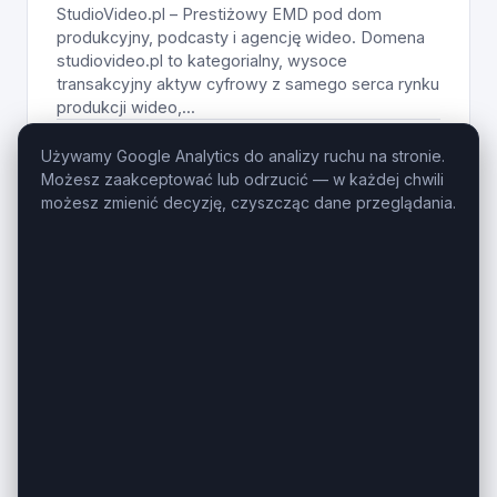
StudioVideo.pl – Prestiżowy EMD pod dom
produkcyjny, podcasty i agencję wideo. Domena
studiovideo.pl to kategorialny, wysoce
transakcyjny aktyw cyfrowy z samego serca rynku
produkcji wideo,...
Wiek domeny
Długość
Używamy Google Analytics do analizy ruchu na stronie.
1 rok
11 znaków
Możesz zaakceptować lub odrzucić — w każdej chwili
możesz zmienić decyzję, czyszcząc dane przeglądania.
890
Zobacz na giełdzie
PLN
OZE
termoinspekcja
.pl
TermoInspekcja.pl – Kategorialna domena dla
badań termowizyjnych i audytów. Domena
termoinspekcja.pl to kategorialny, wysoce
transakcyjny aktyw cyfrowy z samego serca
polskiego rynku budowlanego, diagnostyki
technicznej...