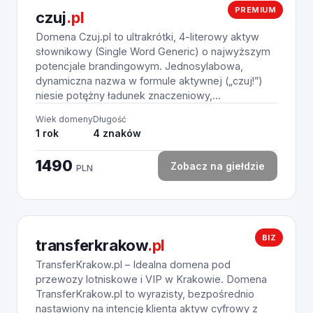
PREMIUM
czuj
.pl
Domena Czuj.pl to ultrakrótki, 4-literowy aktyw
słownikowy (Single Word Generic) o najwyższym
potencjale brandingowym. Jednosylabowa,
dynamiczna nazwa w formule aktywnej („czuj!”)
niesie potężny ładunek znaczeniowy,...
Wiek domeny
Długość
1 rok
4 znaków
1490
Zobacz na giełdzie
PLN
BIZ
transferkrakow
.pl
TransferKrakow.pl – Idealna domena pod
przewozy lotniskowe i VIP w Krakowie. Domena
TransferKrakow.pl to wyrazisty, bezpośrednio
nastawiony na intencję klienta aktyw cyfrowy z