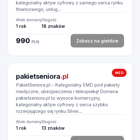
kategorialny aktyw cyfrowy z samego serca rynku
finansowego, usług...
Wiek domeny
Długość
1 rok
18 znaków
990
Zobacz na giełdzie
PLN
MED
pakietseniora
.pl
PakietSeniora.pl – Kategorialny EMD pod pakiety
medyczne, ubezpieczenia i teleopiekę! Domena
pakietseniora.pl to wysoce komercyjny,
kategorialny aktyw cyfrowy z serca szybko
rozwijającego się rynku Silver...
Wiek domeny
Długość
1 rok
13 znaków