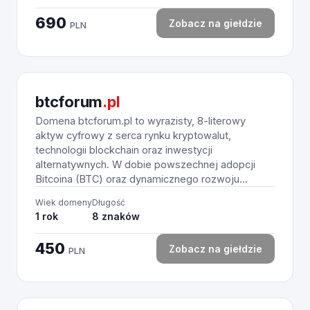
690
Zobacz na giełdzie
PLN
btcforum
.pl
Domena btcforum.pl to wyrazisty, 8-literowy
aktyw cyfrowy z serca rynku kryptowalut,
technologii blockchain oraz inwestycji
alternatywnych. W dobie powszechnej adopcji
Bitcoina (BTC) oraz dynamicznego rozwoju...
Wiek domeny
Długość
1 rok
8 znaków
450
Zobacz na giełdzie
PLN