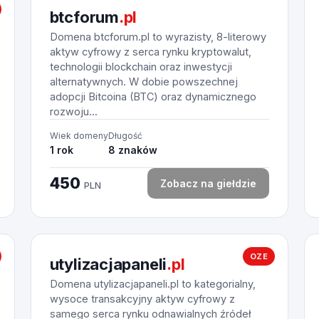
btcforum
.pl
Domena btcforum.pl to wyrazisty, 8-literowy
aktyw cyfrowy z serca rynku kryptowalut,
technologii blockchain oraz inwestycji
alternatywnych. W dobie powszechnej
adopcji Bitcoina (BTC) oraz dynamicznego
rozwoju...
Wiek domeny
Długość
1 rok
8 znaków
450
Zobacz na giełdzie
PLN
OZE
utylizacjapaneli
.pl
Domena utylizacjapaneli.pl to kategorialny,
wysoce transakcyjny aktyw cyfrowy z
samego serca rynku odnawialnych źródeł