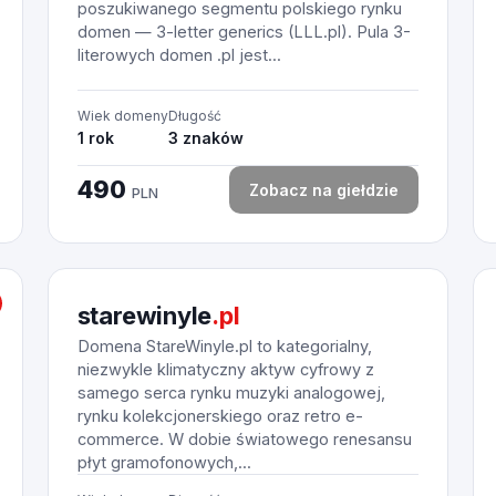
poszukiwanego segmentu polskiego rynku
domen — 3-letter generics (LLL.pl). Pula 3-
literowych domen .pl jest...
Wiek domeny
Długość
1 rok
3 znaków
490
Zobacz na giełdzie
PLN
starewinyle
.pl
Domena StareWinyle.pl to kategorialny,
niezwykle klimatyczny aktyw cyfrowy z
samego serca rynku muzyki analogowej,
rynku kolekcjonerskiego oraz retro e-
commerce. W dobie światowego renesansu
płyt gramofonowych,...