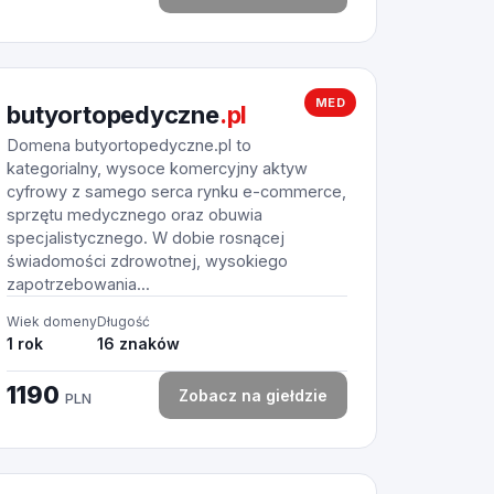
MED
butyortopedyczne
.pl
Domena butyortopedyczne.pl to
kategorialny, wysoce komercyjny aktyw
cyfrowy z samego serca rynku e-commerce,
sprzętu medycznego oraz obuwia
specjalistycznego. W dobie rosnącej
świadomości zdrowotnej, wysokiego
zapotrzebowania...
Wiek domeny
Długość
1 rok
16 znaków
1190
Zobacz na giełdzie
PLN