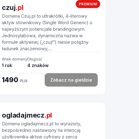
PREMIUM
czuj
.pl
Domena Czuj.pl to ultrakrótki, 4-literowy
aktyw słownikowy (Single Word Generic) o
najwyższym potencjale brandingowym.
Jednosylabowa, dynamiczna nazwa w
formule aktywnej („czuj!”) niesie potężny
ładunek znaczeniowy,...
Wiek domeny
Długość
1 rok
4 znaków
1490
Zobacz na giełdzie
PLN
ogladajmecz
.pl
Domena ogladajmecz.pl to wyrazisty,
bezpośrednio nastawiony na intencję
użytkownika aktyw cyfrowy z serca