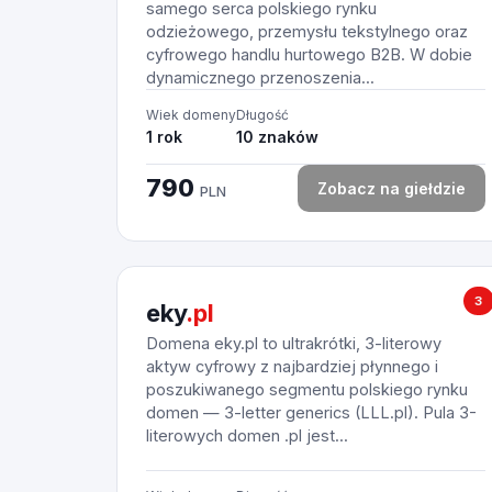
samego serca polskiego rynku
odzieżowego, przemysłu tekstylnego oraz
cyfrowego handlu hurtowego B2B. W dobie
dynamicznego przenoszenia...
Wiek domeny
Długość
1 rok
10 znaków
790
Zobacz na giełdzie
PLN
3
eky
.pl
Domena eky.pl to ultrakrótki, 3-literowy
aktyw cyfrowy z najbardziej płynnego i
poszukiwanego segmentu polskiego rynku
domen — 3-letter generics (LLL.pl). Pula 3-
literowych domen .pl jest...