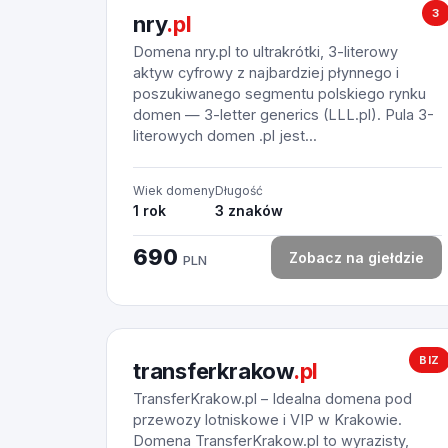
3
nry
.pl
Domena nry.pl to ultrakrótki, 3-literowy
aktyw cyfrowy z najbardziej płynnego i
poszukiwanego segmentu polskiego rynku
domen — 3-letter generics (LLL.pl). Pula 3-
literowych domen .pl jest...
Wiek domeny
Długość
1 rok
3 znaków
690
Zobacz na giełdzie
PLN
BIZ
transferkrakow
.pl
TransferKrakow.pl – Idealna domena pod
przewozy lotniskowe i VIP w Krakowie.
Domena TransferKrakow.pl to wyrazisty,