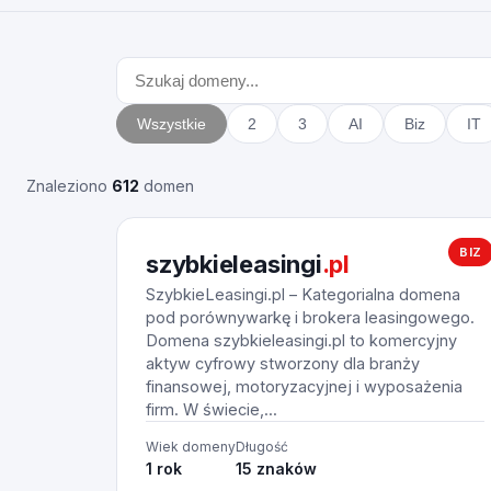
Wszystkie
2
3
AI
Biz
IT
Znaleziono
612
domen
BIZ
szybkieleasingi
.pl
SzybkieLeasingi.pl – Kategorialna domena
pod porównywarkę i brokera leasingowego.
Domena szybkieleasingi.pl to komercyjny
aktyw cyfrowy stworzony dla branży
finansowej, motoryzacyjnej i wyposażenia
firm. W świecie,...
Wiek domeny
Długość
1 rok
15 znaków