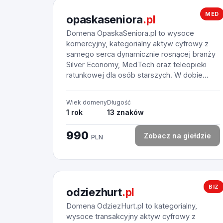
MED
opaskaseniora
.pl
Domena OpaskaSeniora.pl to wysoce
komercyjny, kategorialny aktyw cyfrowy z
samego serca dynamicznie rosnącej branży
Silver Economy, MedTech oraz teleopieki
ratunkowej dla osób starszych. W dobie...
Wiek domeny
Długość
1 rok
13 znaków
990
Zobacz na giełdzie
PLN
BIZ
odziezhurt
.pl
Domena OdziezHurt.pl to kategorialny,
wysoce transakcyjny aktyw cyfrowy z