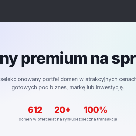
y premium na sp
selekcjonowany portfel domen w atrakcyjnych cenac
gotowych pod biznes, markę lub inwestycję.
612
20+
100%
domen w ofercie
lat na rynku
bezpieczna transakcja