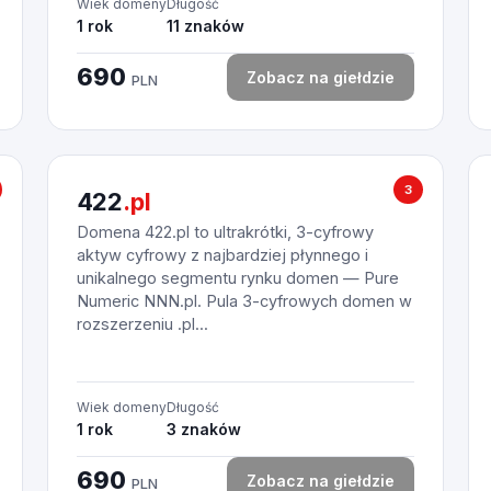
Wiek domeny
Długość
1 rok
11 znaków
690
Zobacz na giełdzie
PLN
3
422
.pl
Domena 422.pl to ultrakrótki, 3-cyfrowy
aktyw cyfrowy z najbardziej płynnego i
unikalnego segmentu rynku domen — Pure
Numeric NNN.pl. Pula 3-cyfrowych domen w
rozszerzeniu .pl...
Wiek domeny
Długość
1 rok
3 znaków
690
Zobacz na giełdzie
PLN