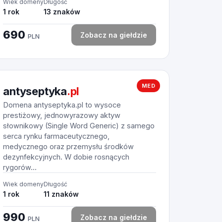
Wiek domeny
Długość
1 rok
13 znaków
690
Zobacz na giełdzie
PLN
MED
antyseptyka
.pl
Domena antyseptyka.pl to wysoce
prestiżowy, jednowyrazowy aktyw
słownikowy (Single Word Generic) z samego
serca rynku farmaceutycznego,
medycznego oraz przemysłu środków
dezynfekcyjnych. W dobie rosnących
rygorów...
Wiek domeny
Długość
1 rok
11 znaków
990
Zobacz na giełdzie
PLN