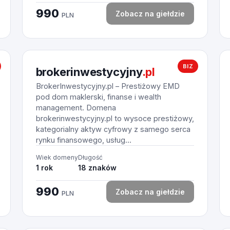
990
Zobacz na giełdzie
PLN
BIZ
brokerinwestycyjny
.pl
BrokerInwestycyjny.pl – Prestiżowy EMD
pod dom maklerski, finanse i wealth
management. Domena
brokerinwestycyjny.pl to wysoce prestiżowy,
kategorialny aktyw cyfrowy z samego serca
rynku finansowego, usług...
Wiek domeny
Długość
1 rok
18 znaków
990
Zobacz na giełdzie
PLN