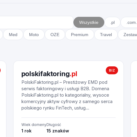
Wszystkie
.pl
.com.
Med
Moto
OZE
Premium
Travel
Zesta
BIZ
polskifaktoring
.pl
PolskiFaktoring.pl – Prestiżowy EMD pod
serwis faktoringowy i usługi B2B. Domena
PolskiFaktoring.pl to kategorialny, wysoce
komercyjny aktyw cyfrowy z samego serca
polskiego rynku FinTech, usług...
Wiek domeny
Długość
1 rok
15 znaków