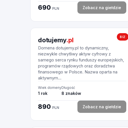
690
Zobacz na giełdzie
PLN
BIZ
dotujemy
.pl
Domena dotujemy.pl to dynamiczny,
niezwykle chwytliwy aktyw cyfrowy z
samego serca rynku funduszy europejskich,
programów rządowych oraz doradztwa
finansowego w Polsce. Nazwa oparta na
aktywnym...
Wiek domeny
Długość
1 rok
8 znaków
890
Zobacz na giełdzie
PLN