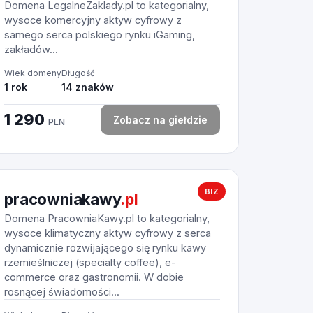
Domena LegalneZaklady.pl to kategorialny,
wysoce komercyjny aktyw cyfrowy z
samego serca polskiego rynku iGaming,
zakładów...
Wiek domeny
Długość
1 rok
14 znaków
1 290
Zobacz na giełdzie
PLN
BIZ
pracowniakawy
.pl
Domena PracowniaKawy.pl to kategorialny,
wysoce klimatyczny aktyw cyfrowy z serca
dynamicznie rozwijającego się rynku kawy
rzemieślniczej (specialty coffee), e-
commerce oraz gastronomii. W dobie
rosnącej świadomości...