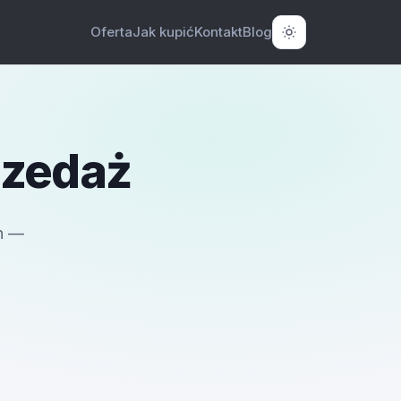
Oferta
Jak kupić
Kontakt
Blog
rzedaż
h —