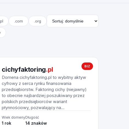
pl
.com
.org
w
BIZ
cichyfaktoring
.pl
Domena cichyfaktoring.pl to wybitny aktyw
cyfrowy z serca rynku finansowania
przedsiębiorstw. Faktoring cichy (niejawny)
to obecnie najbardziej poszukiwany przez
polskich przedsiębiorców wariant
płynnościowy, pozwalający na...
Wiek domeny
Długość
1 rok
14 znaków