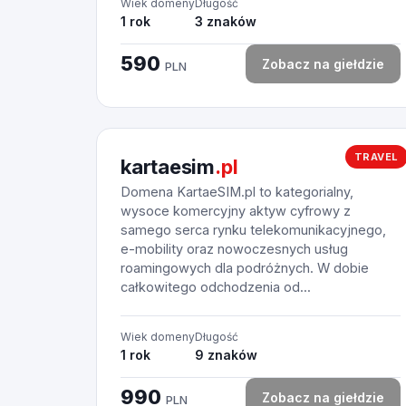
Wiek domeny
Długość
1 rok
3 znaków
590
Zobacz na giełdzie
PLN
TRAVEL
kartaesim
.pl
Domena KartaeSIM.pl to kategorialny,
wysoce komercyjny aktyw cyfrowy z
samego serca rynku telekomunikacyjnego,
e-mobility oraz nowoczesnych usług
roamingowych dla podróżnych. W dobie
całkowitego odchodzenia od...
Wiek domeny
Długość
1 rok
9 znaków
990
Zobacz na giełdzie
PLN