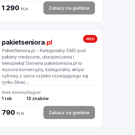
1 290
Zobacz na giełdzie
PLN
MED
pakietseniora
.pl
PakietSeniora.pl – Kategorialny EMD pod
pakiety medyczne, ubezpieczenia i
teleopiekę! Domena pakietseniora.pl to
wysoce komercyjny, kategorialny aktyw
cyfrowy z serca szybko rozwijającego się
rynku Silver...
Wiek domeny
Długość
1 rok
13 znaków
790
Zobacz na giełdzie
PLN