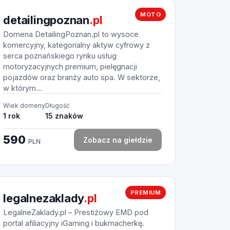
MOTO
detailingpoznan
.pl
Domena DetailingPoznan.pl to wysoce
komercyjny, kategorialny aktyw cyfrowy z
serca poznańskiego rynku usług
motoryzacyjnych premium, pielęgnacji
pojazdów oraz branży auto spa. W sektorze,
w którym...
Wiek domeny
Długość
1 rok
15 znaków
590
Zobacz na giełdzie
PLN
PREMIUM
legalnezaklady
.pl
LegalneZaklady.pl – Prestiżowy EMD pod
portal afiliacyjny iGaming i bukmacherkę.