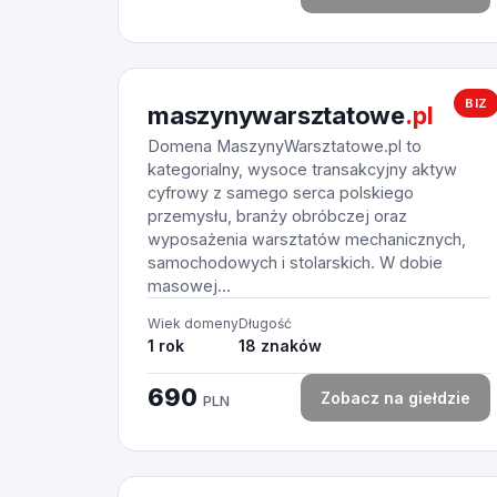
BIZ
maszynywarsztatowe
.pl
Domena MaszynyWarsztatowe.pl to
kategorialny, wysoce transakcyjny aktyw
cyfrowy z samego serca polskiego
przemysłu, branży obróbczej oraz
wyposażenia warsztatów mechanicznych,
samochodowych i stolarskich. W dobie
masowej...
Wiek domeny
Długość
1 rok
18 znaków
690
Zobacz na giełdzie
PLN