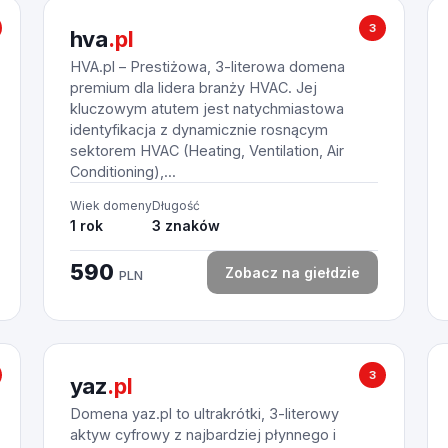
3
hva
.pl
HVA.pl – Prestiżowa, 3-literowa domena
premium dla lidera branży HVAC. Jej
kluczowym atutem jest natychmiastowa
identyfikacja z dynamicznie rosnącym
sektorem HVAC (Heating, Ventilation, Air
Conditioning),...
Wiek domeny
Długość
1 rok
3 znaków
590
Zobacz na giełdzie
PLN
3
yaz
.pl
Domena yaz.pl to ultrakrótki, 3-literowy
aktyw cyfrowy z najbardziej płynnego i