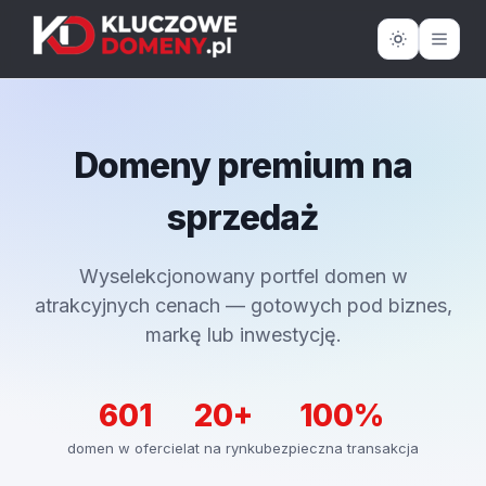
Domeny premium na
sprzedaż
Wyselekcjonowany portfel domen w
atrakcyjnych cenach — gotowych pod biznes,
markę lub inwestycję.
601
20+
100%
domen w ofercie
lat na rynku
bezpieczna transakcja