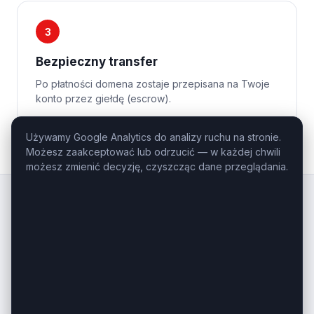
3
Bezpieczny transfer
Po płatności domena zostaje przepisana na Twoje
konto przez giełdę (escrow).
Używamy Google Analytics do analizy ruchu na stronie.
Możesz zaakceptować lub odrzucić — w każdej chwili
możesz zmienić decyzję, czyszcząc dane przeglądania.
Kluczowe
Domeny
.pl
Profesjonalny domaining — domeny
inwestycyjne i premium na sprzedaż.
Masz pytanie o konkretną domenę?
Zadzwoń: +48 506-085-868
kontakt@kluczowedomeny.pl