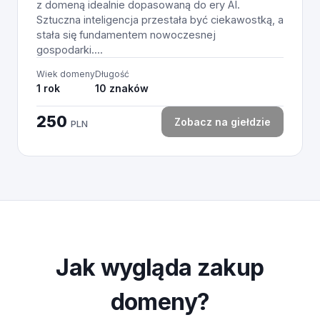
z domeną idealnie dopasowaną do ery AI.
Sztuczna inteligencja przestała być ciekawostką, a
stała się fundamentem nowoczesnej
gospodarki....
Wiek domeny
Długość
1 rok
10 znaków
250
Zobacz na giełdzie
PLN
Jak wygląda zakup
domeny?