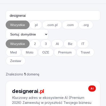
Wszystkie
.pl
.com.pl
.com
.org
Wszystkie
2
3
AI
Biz
IT
Med
Moto
OZE
Premium
Travel
Zestaw
Znaleziono
1
domenę
AI
designerai
.pl
Kluczowy adres w ekosystemie AI (Premium
2026) Zainwestuj w przyszłość Twojego biznesu