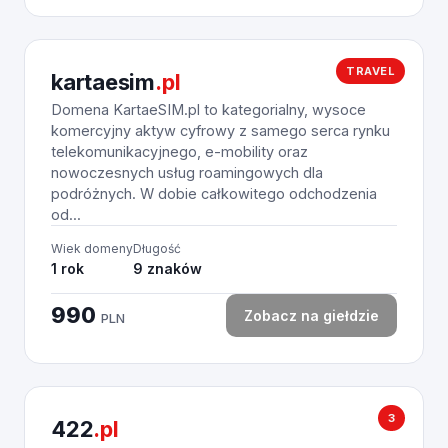
TRAVEL
kartaesim
.pl
Domena KartaeSIM.pl to kategorialny, wysoce
komercyjny aktyw cyfrowy z samego serca rynku
telekomunikacyjnego, e-mobility oraz
nowoczesnych usług roamingowych dla
podróżnych. W dobie całkowitego odchodzenia
od...
Wiek domeny
Długość
1 rok
9 znaków
990
Zobacz na giełdzie
PLN
3
422
.pl