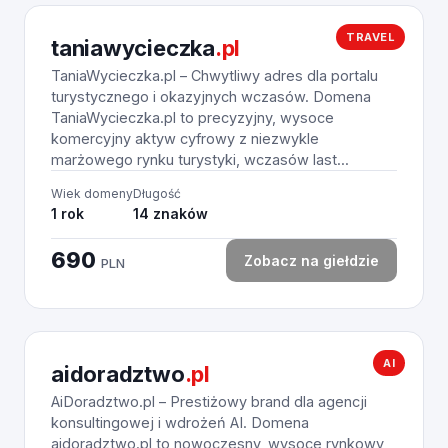
TRAVEL
taniawycieczka
.pl
TaniaWycieczka.pl – Chwytliwy adres dla portalu
turystycznego i okazyjnych wczasów. Domena
TaniaWycieczka.pl to precyzyjny, wysoce
komercyjny aktyw cyfrowy z niezwykle
marżowego rynku turystyki, wczasów last...
Wiek domeny
Długość
1 rok
14 znaków
690
Zobacz na giełdzie
PLN
AI
aidoradztwo
.pl
AiDoradztwo.pl – Prestiżowy brand dla agencji
konsultingowej i wdrożeń AI. Domena
aidoradztwo.pl to nowoczesny, wysoce rynkowy