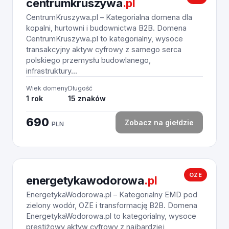
centrumkruszywa
.pl
CentrumKruszywa.pl – Kategorialna domena dla
kopalni, hurtowni i budownictwa B2B. Domena
CentrumKruszywa.pl to kategorialny, wysoce
transakcyjny aktyw cyfrowy z samego serca
polskiego przemysłu budowlanego,
infrastruktury...
Wiek domeny
Długość
1 rok
15 znaków
690
Zobacz na giełdzie
PLN
OZE
energetykawodorowa
.pl
EnergetykaWodorowa.pl – Kategorialny EMD pod
zielony wodór, OZE i transformację B2B. Domena
EnergetykaWodorowa.pl to kategorialny, wysoce
prestiżowy aktyw cyfrowy z najbardziej