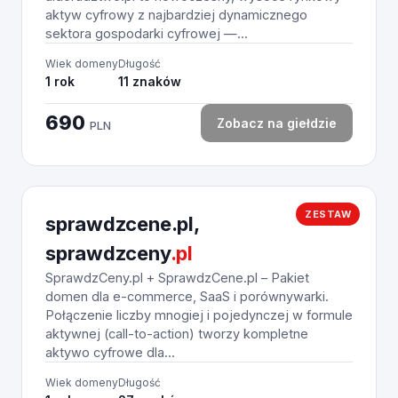
aktyw cyfrowy z najbardziej dynamicznego
sektora gospodarki cyfrowej —...
Wiek domeny
Długość
1 rok
11 znaków
690
Zobacz na giełdzie
PLN
ZESTAW
sprawdzcene.pl,
sprawdzceny
.pl
SprawdzCeny.pl + SprawdzCene.pl – Pakiet
domen dla e-commerce, SaaS i porównywarki.
Połączenie liczby mnogiej i pojedynczej w formule
aktywnej (call-to-action) tworzy kompletne
aktywo cyfrowe dla...
Wiek domeny
Długość