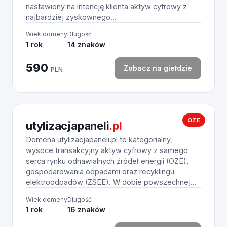
nastawiony na intencję klienta aktyw cyfrowy z
najbardziej zyskownego...
Wiek domeny
Długość
1 rok
14 znaków
590
Zobacz na giełdzie
PLN
OZE
utylizacjapaneli
.pl
Domena utylizacjapaneli.pl to kategorialny,
wysoce transakcyjny aktyw cyfrowy z samego
serca rynku odnawialnych źródeł energii (OZE),
gospodarowania odpadami oraz recyklingu
elektroodpadów (ZSEE). W dobie powszechnej...
Wiek domeny
Długość
1 rok
16 znaków