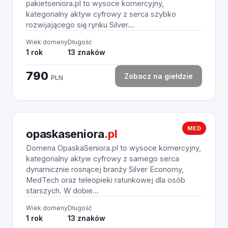
pakietseniora.pl to wysoce komercyjny,
kategorialny aktyw cyfrowy z serca szybko
rozwijającego się rynku Silver...
Wiek domeny
Długość
1 rok
13 znaków
790
Zobacz na giełdzie
PLN
MED
opaskaseniora
.pl
Domena OpaskaSeniora.pl to wysoce komercyjny,
kategorialny aktyw cyfrowy z samego serca
dynamicznie rosnącej branży Silver Economy,
MedTech oraz teleopieki ratunkowej dla osób
starszych. W dobie...
Wiek domeny
Długość
1 rok
13 znaków