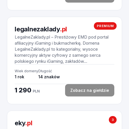
PREMIUM
legalnezaklady
.pl
LegalneZaklady.pl – Prestiżowy EMD pod portal
afiliacyjny iGaming i bukmacherkę. Domena
LegalneZaklady.pl to kategorialny, wysoce
komercyjny aktyw cyfrowy z samego serca
polskiego rynku iGaming, zakładów...
Wiek domeny
Długość
1 rok
14 znaków
1 290
Zobacz na giełdzie
PLN
3
eky
.pl