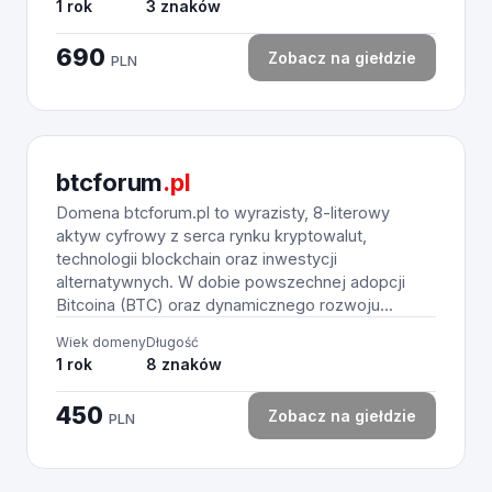
1 rok
3 znaków
690
Zobacz na giełdzie
PLN
btcforum
.pl
Domena btcforum.pl to wyrazisty, 8-literowy
aktyw cyfrowy z serca rynku kryptowalut,
technologii blockchain oraz inwestycji
alternatywnych. W dobie powszechnej adopcji
Bitcoina (BTC) oraz dynamicznego rozwoju...
Wiek domeny
Długość
1 rok
8 znaków
450
Zobacz na giełdzie
PLN