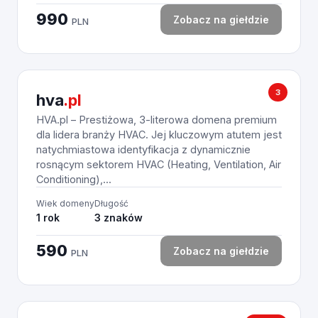
990
Zobacz na giełdzie
PLN
3
hva
.pl
HVA.pl – Prestiżowa, 3-literowa domena premium
dla lidera branży HVAC. Jej kluczowym atutem jest
natychmiastowa identyfikacja z dynamicznie
rosnącym sektorem HVAC (Heating, Ventilation, Air
Conditioning),...
Wiek domeny
Długość
1 rok
3 znaków
590
Zobacz na giełdzie
PLN