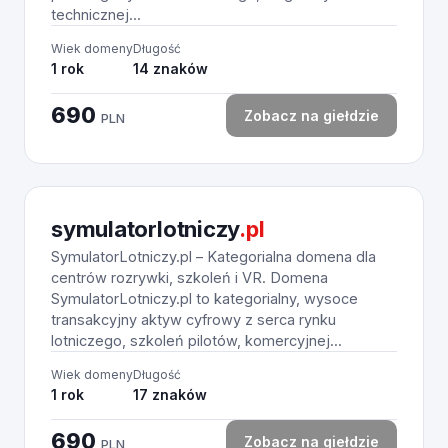
technicznej...
Wiek domeny
Długość
1 rok
14 znaków
690
Zobacz na giełdzie
PLN
symulatorlotniczy
.pl
SymulatorLotniczy.pl – Kategorialna domena dla
centrów rozrywki, szkoleń i VR. Domena
SymulatorLotniczy.pl to kategorialny, wysoce
transakcyjny aktyw cyfrowy z serca rynku
lotniczego, szkoleń pilotów, komercyjnej...
Wiek domeny
Długość
1 rok
17 znaków
690
Zobacz na giełdzie
PLN