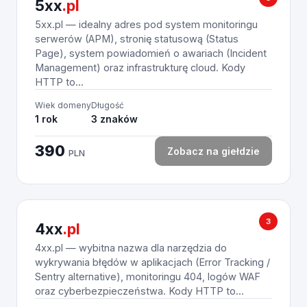
5xx
.pl
5xx.pl — idealny adres pod system monitoringu
serwerów (APM), stronię statusową (Status
Page), system powiadomień o awariach (Incident
Management) oraz infrastrukturę cloud. Kody
HTTP to...
Wiek domeny
Długość
1 rok
3 znaków
390
Zobacz na giełdzie
PLN
3
4xx
.pl
4xx.pl — wybitna nazwa dla narzędzia do
wykrywania błędów w aplikacjach (Error Tracking /
Sentry alternative), monitoringu 404, logów WAF
oraz cyberbezpieczeństwa. Kody HTTP to...