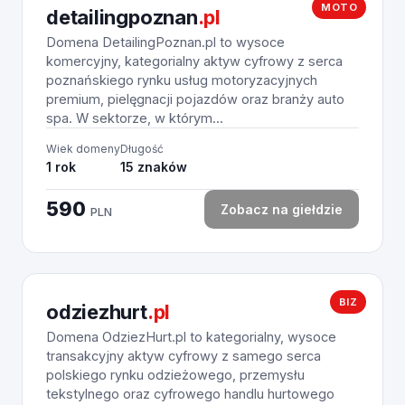
MOTO
detailingpoznan
.pl
Domena DetailingPoznan.pl to wysoce
komercyjny, kategorialny aktyw cyfrowy z serca
poznańskiego rynku usług motoryzacyjnych
premium, pielęgnacji pojazdów oraz branży auto
spa. W sektorze, w którym...
Wiek domeny
Długość
1 rok
15 znaków
590
Zobacz na giełdzie
PLN
BIZ
odziezhurt
.pl
Domena OdziezHurt.pl to kategorialny, wysoce
transakcyjny aktyw cyfrowy z samego serca
polskiego rynku odzieżowego, przemysłu
tekstylnego oraz cyfrowego handlu hurtowego