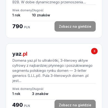
B2B. W dobie dynamicznego przenoszenia...
Wiek domeny
Długość
1 rok
10 znaków
790
Zobacz na giełdzie
PLN
3
yaz
.pl
Domena yaz.pl to ultrakrótki, 3-literowy aktyw
cyfrowy z najbardziej płynnego i poszukiwanego
segmentu polskiego rynku domen — 3-letter
generics (LLL.pl). Pula 3-literowych domen .pl
jest...
Wiek domeny
Długość
1 rok
3 znaków
490
Zobacz na giełdzie
PLN