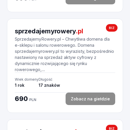
BIZ
sprzedajemyrowery
.pl
SprzedajemyRowery.pl – Chwytliwa domena dla
e-sklepu i salonu rowerowego. Domena
sprzedajemyrowery.pl to wyrazisty, bezpośrednio
nastawiony na sprzedaż aktyw cyfrowy z
dynamicznie rozwijającego się rynku
rowerowego,...
Wiek domeny
Długość
1 rok
17 znaków
690
Zobacz na giełdzie
PLN
BIZ