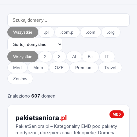
Wszystkie
.pl
.com.pl
.com
.org
Wszystkie
2
3
AI
Biz
IT
Med
Moto
OZE
Premium
Travel
Zestaw
Znaleziono
607
domen
MED
pakietseniora
.pl
PakietSeniora.pl – Kategorialny EMD pod pakiety
medyczne, ubezpieczenia i teleopiekę! Domena