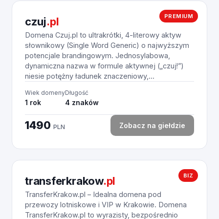
PREMIUM
czuj
.pl
Domena Czuj.pl to ultrakrótki, 4-literowy aktyw
słownikowy (Single Word Generic) o najwyższym
potencjale brandingowym. Jednosylabowa,
dynamiczna nazwa w formule aktywnej („czuj!”)
niesie potężny ładunek znaczeniowy,...
Wiek domeny
Długość
1 rok
4 znaków
1490
Zobacz na giełdzie
PLN
BIZ
transferkrakow
.pl
TransferKrakow.pl – Idealna domena pod
przewozy lotniskowe i VIP w Krakowie. Domena
TransferKrakow.pl to wyrazisty, bezpośrednio