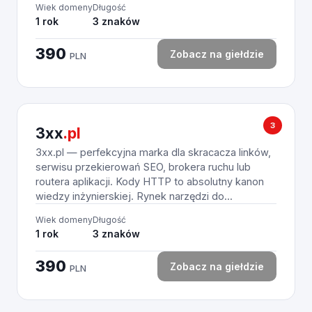
Wiek domeny
Długość
1 rok
3 znaków
390
Zobacz na giełdzie
PLN
3
3xx
.pl
3xx.pl — perfekcyjna marka dla skracacza linków,
serwisu przekierowań SEO, brokera ruchu lub
routera aplikacji. Kody HTTP to absolutny kanon
wiedzy inżynierskiej. Rynek narzędzi do...
Wiek domeny
Długość
1 rok
3 znaków
390
Zobacz na giełdzie
PLN