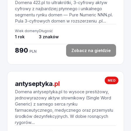
Domena 422.pl to ultrakrótki, 3-cyfrowy aktyw
cyfrowy z najbardziej płynnego i unikalnego
segmentu rynku domen — Pure Numeric NNN.pl.
Pula 3-cyfrowych domen w rozszerzeniu .pl...
Wiek domeny
Długość
1 rok
3 znaków
890
Zobacz na giełdzie
PLN
MED
antyseptyka
.pl
Domena antyseptyka.pl to wysoce prestiżowy,
jednowyrazowy aktyw słownikowy (Single Word
Generic) z samego serca rynku
farmaceutycznego, medycznego oraz przemysłu
środków dezynfekcyjnych. W dobie rosnących
rygorów...