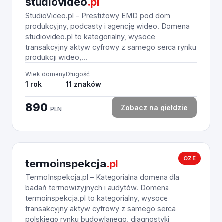
studiovideo
.pl
StudioVideo.pl – Prestiżowy EMD pod dom
produkcyjny, podcasty i agencję wideo. Domena
studiovideo.pl to kategorialny, wysoce
transakcyjny aktyw cyfrowy z samego serca rynku
produkcji wideo,...
Wiek domeny
Długość
1 rok
11 znaków
890
Zobacz na giełdzie
PLN
OZE
termoinspekcja
.pl
TermoInspekcja.pl – Kategorialna domena dla
badań termowizyjnych i audytów. Domena
termoinspekcja.pl to kategorialny, wysoce
transakcyjny aktyw cyfrowy z samego serca
polskiego rynku budowlanego, diagnostyki