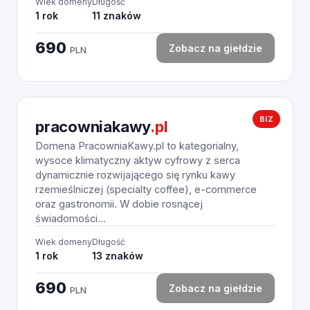
Wiek domeny
Długość
1 rok
11 znaków
690
Zobacz na giełdzie
PLN
BIZ
pracowniakawy
.pl
Domena PracowniaKawy.pl to kategorialny,
wysoce klimatyczny aktyw cyfrowy z serca
dynamicznie rozwijającego się rynku kawy
rzemieślniczej (specialty coffee), e-commerce
oraz gastronomii. W dobie rosnącej
świadomości...
Wiek domeny
Długość
1 rok
13 znaków
690
Zobacz na giełdzie
PLN