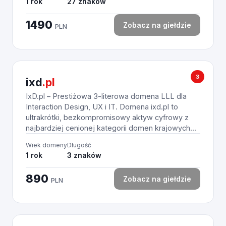
1 rok
27 znaków
1490
Zobacz na giełdzie
PLN
3
ixd
.pl
IxD.pl – Prestiżowa 3-literowa domena LLL dla
Interaction Design, UX i IT. Domena ixd.pl to
ultrakrótki, bezkompromisowy aktyw cyfrowy z
najbardziej cenionej kategorii domen krajowych...
Wiek domeny
Długość
1 rok
3 znaków
890
Zobacz na giełdzie
PLN