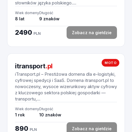
słowników języka polskiego....
Wiek domeny
Długość
8 lat
9 znaków
2490
Zobacz na giełdzie
PLN
MOTO
itransport
.pl
iTransport.pl – Prestiżowa domena dla e-logistyki,
cyfrowej spedycji i SaaS. Domena itransport.pl to
nowoczesny, wysoce wizerunkowy aktyw cyfrowy
z kluczowego sektora polskiej gospodarki —
transportu,...
Wiek domeny
Długość
1 rok
10 znaków
890
Zobacz na giełdzie
PLN