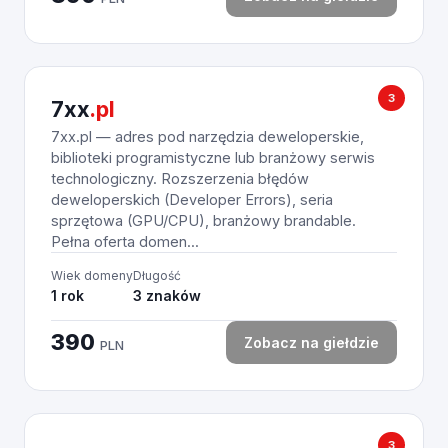
3
7xx
.pl
7xx.pl — adres pod narzędzia deweloperskie,
biblioteki programistyczne lub branżowy serwis
technologiczny. Rozszerzenia błędów
deweloperskich (Developer Errors), seria
sprzętowa (GPU/CPU), branżowy brandable.
Pełna oferta domen...
Wiek domeny
Długość
1 rok
3 znaków
390
Zobacz na giełdzie
PLN
3