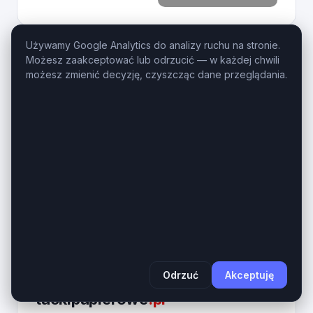
Używamy Google Analytics do analizy ruchu na stronie.
Możesz zaakceptować lub odrzucić — w każdej chwili
BIZ
czyszczeniemebli
.pl
możesz zmienić decyzję, czyszcząc dane przeglądania.
CzyszczenieMebli.pl – Kategorialna domena EMD
dla usług czystościowych i SEO. Domena
CzyszczenieMebli.pl to precyzyjny, wysoce
transakcyjny aktyw cyfrowy z rynek usług
czystościowych, pielęgnacji wnętrz oraz...
Wiek domeny
Długość
1 rok
16 znaków
590
Zobacz na giełdzie
PLN
Odrzuć
Akceptuję
BIZ
tackipapierowe
.pl