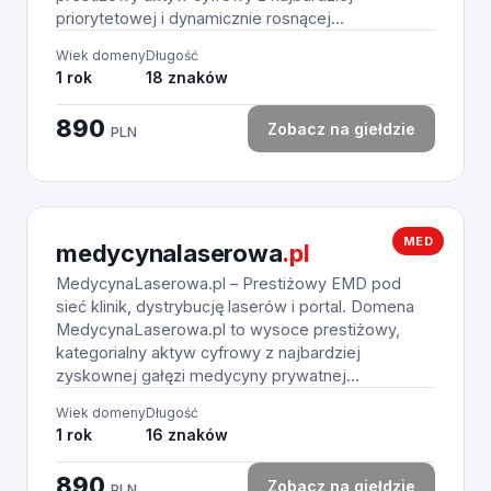
priorytetowej i dynamicznie rosnącej...
Wiek domeny
Długość
1 rok
18 znaków
890
Zobacz na giełdzie
PLN
MED
medycynalaserowa
.pl
MedycynaLaserowa.pl – Prestiżowy EMD pod
sieć klinik, dystrybucję laserów i portal. Domena
MedycynaLaserowa.pl to wysoce prestiżowy,
kategorialny aktyw cyfrowy z najbardziej
zyskownej gałęzi medycyny prywatnej...
Wiek domeny
Długość
1 rok
16 znaków
890
Zobacz na giełdzie
PLN