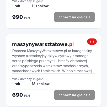
Wiek domeny
Długość
1 rok
11 znaków
990
Zobacz na giełdzie
PLN
BIZ
maszynywarsztatowe
.pl
Domena MaszynyWarsztatowe.pl to kategorialny,
wysoce transakcyjny aktyw cyfrowy z samego
serca polskiego przemysłu, branży obróbczej
oraz wyposażenia warsztatów mechanicznych,
samochodowych i stolarskich. W dobie masowej...
Wiek domeny
Długość
1 rok
18 znaków
690
Zobacz na giełdzie
PLN