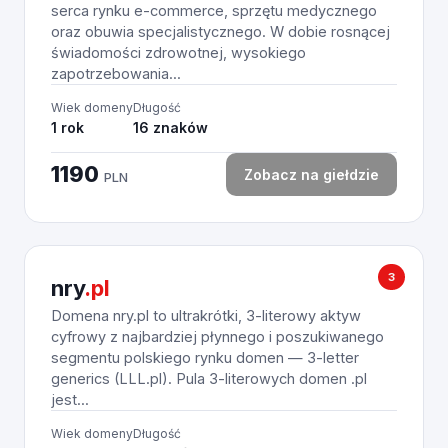
serca rynku e-commerce, sprzętu medycznego
oraz obuwia specjalistycznego. W dobie rosnącej
świadomości zdrowotnej, wysokiego
zapotrzebowania...
Wiek domeny
Długość
1 rok
16 znaków
1190
Zobacz na giełdzie
PLN
3
nry
.pl
Domena nry.pl to ultrakrótki, 3-literowy aktyw
cyfrowy z najbardziej płynnego i poszukiwanego
segmentu polskiego rynku domen — 3-letter
generics (LLL.pl). Pula 3-literowych domen .pl
jest...
Wiek domeny
Długość