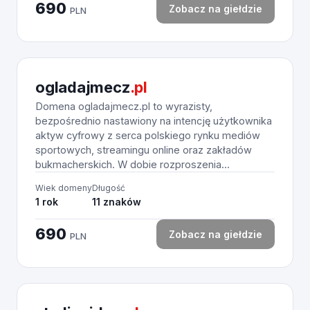
690
Zobacz na giełdzie
PLN
ogladajmecz
.pl
Domena ogladajmecz.pl to wyrazisty,
bezpośrednio nastawiony na intencję użytkownika
aktyw cyfrowy z serca polskiego rynku mediów
sportowych, streamingu online oraz zakładów
bukmacherskich. W dobie rozproszenia...
Wiek domeny
Długość
1 rok
11 znaków
690
Zobacz na giełdzie
PLN