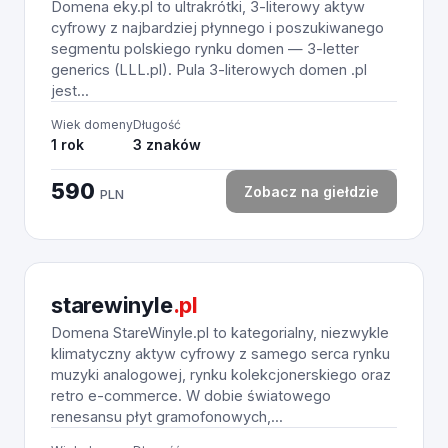
Domena eky.pl to ultrakrótki, 3-literowy aktyw
cyfrowy z najbardziej płynnego i poszukiwanego
segmentu polskiego rynku domen — 3-letter
generics (LLL.pl). Pula 3-literowych domen .pl
jest...
Wiek domeny
Długość
1 rok
3 znaków
590
Zobacz na giełdzie
PLN
starewinyle
.pl
Domena StareWinyle.pl to kategorialny, niezwykle
klimatyczny aktyw cyfrowy z samego serca rynku
muzyki analogowej, rynku kolekcjonerskiego oraz
retro e-commerce. W dobie światowego
renesansu płyt gramofonowych,...