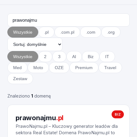
Wszystkie
.pl
.com.pl
.com
.org
Wszystkie
2
3
AI
Biz
IT
Med
Moto
OZE
Premium
Travel
Zestaw
Znaleziono
1
domenę
BIZ
prawonajmu
.pl
PrawoNajmu.pl – Kluczowy generator leadów dla
sektora Real Estate! Domena PrawoNajmu.pl to