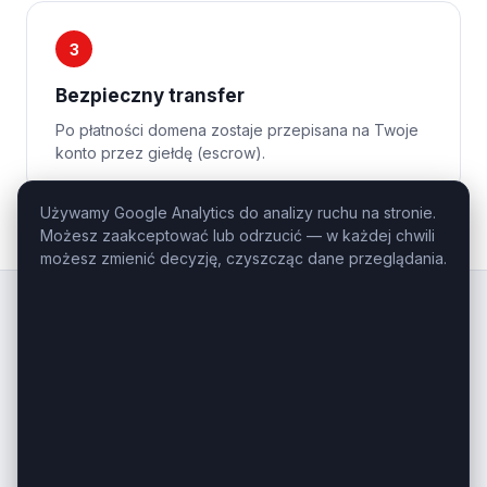
3
Bezpieczny transfer
Po płatności domena zostaje przepisana na Twoje
konto przez giełdę (escrow).
Używamy Google Analytics do analizy ruchu na stronie.
Możesz zaakceptować lub odrzucić — w każdej chwili
możesz zmienić decyzję, czyszcząc dane przeglądania.
Kluczowe
Domeny
.pl
Profesjonalny domaining — domeny
inwestycyjne i premium na sprzedaż.
Masz pytanie o konkretną domenę?
Zadzwoń: +48 506-085-868
kontakt@kluczowedomeny.pl