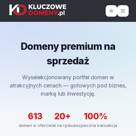
Domeny premium na
sprzedaż
Wyselekcjonowany portfel domen w
atrakcyjnych cenach — gotowych pod biznes,
markę lub inwestycję.
613
20+
100%
domen w ofercie
lat na rynku
bezpieczna transakcja