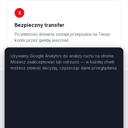
3
Bezpieczny transfer
Po płatności domena zostaje przepisana na Twoje
konto przez giełdę (escrow).
Używamy Google Analytics do analizy ruchu na stronie.
Możesz zaakceptować lub odrzucić — w każdej chwili
możesz zmienić decyzję, czyszcząc dane przeglądania.
Kluczowe
Domeny
.pl
Profesjonalny domaining — domeny
inwestycyjne i premium na sprzedaż.
Masz pytanie o konkretną domenę?
Zadzwoń: +48 506-085-868
kontakt@kluczowedomeny.pl