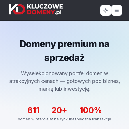
Domeny premium na
sprzedaż
Wyselekcjonowany portfel domen w
atrakcyjnych cenach — gotowych pod biznes,
markę lub inwestycję.
611
20+
100%
domen w ofercie
lat na rynku
bezpieczna transakcja