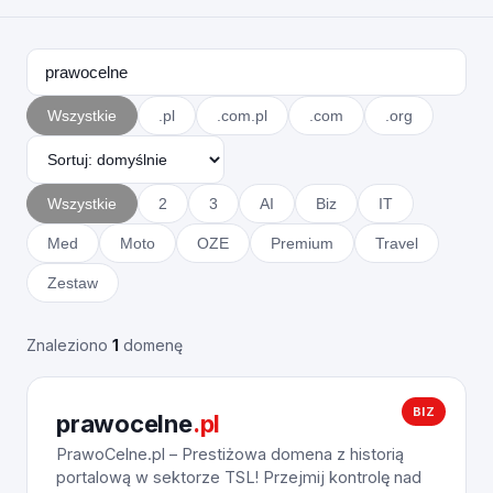
Wszystkie
.pl
.com.pl
.com
.org
Wszystkie
2
3
AI
Biz
IT
Med
Moto
OZE
Premium
Travel
Zestaw
Znaleziono
1
domenę
BIZ
prawocelne
.pl
PrawoCelne.pl – Prestiżowa domena z historią
portalową w sektorze TSL! Przejmij kontrolę nad