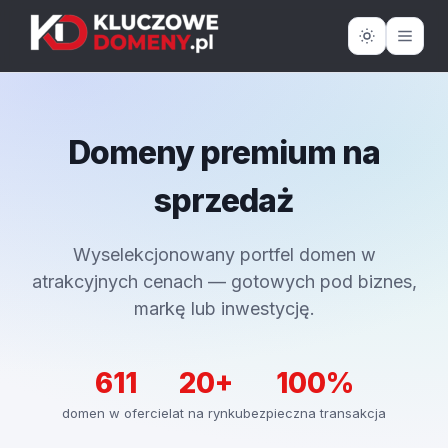
Domeny premium na
sprzedaż
Wyselekcjonowany portfel domen w
atrakcyjnych cenach — gotowych pod biznes,
markę lub inwestycję.
611
20+
100%
domen w ofercie
lat na rynku
bezpieczna transakcja