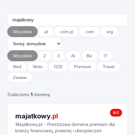
Wszystkie
.pl
.com.pl
.com
.org
Wszystkie
2
3
AI
Biz
IT
Med
Moto
OZE
Premium
Travel
Zestaw
Znaleziono
1
domenę
BIZ
majatkowy
.pl
Majatkowy.pl - Prestiżowa domena premium dla
branży finansowej, prawnej i ubezpieczeń