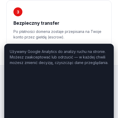
3
Bezpieczny transfer
Po płatności domena zostaje przepisana na Twoje
konto przez giełdę (escrow).
Używamy Google Analytics do analizy ruchu na stronie.
Możesz zaakceptować lub odrzucić — w każdej chwili
możesz zmienić decyzję, czyszcząc dane przeglądania.
Kluczowe
Domeny
.pl
Profesjonalny domaining — domeny
inwestycyjne i premium na sprzedaż.
Masz pytanie o konkretną domenę?
Zadzwoń: +48 506-085-868
kontakt@kluczowedomeny.pl