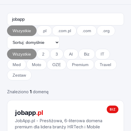
Wszystkie
.pl
.com.pl
.com
.org
Wszystkie
2
3
AI
Biz
IT
Med
Moto
OZE
Premium
Travel
Zestaw
Znaleziono
1
domenę
BIZ
jobapp
.pl
JobApp.pl - Prestiżowa, 6-literowa domena
premium dla lidera branży HRTech i Mobile