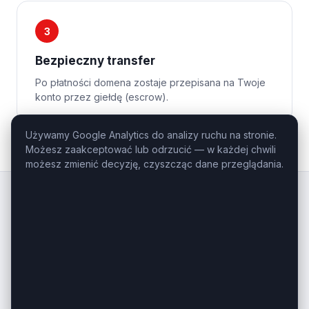
3
Bezpieczny transfer
Po płatności domena zostaje przepisana na Twoje
konto przez giełdę (escrow).
Używamy Google Analytics do analizy ruchu na stronie.
Możesz zaakceptować lub odrzucić — w każdej chwili
możesz zmienić decyzję, czyszcząc dane przeglądania.
Kluczowe
Domeny
.pl
Profesjonalny domaining — domeny
inwestycyjne i premium na sprzedaż.
Masz pytanie o konkretną domenę?
Zadzwoń: +48 506-085-868
kontakt@kluczowedomeny.pl