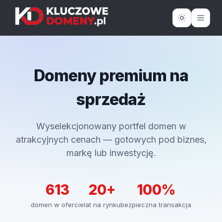
Domeny premium na
sprzedaż
Wyselekcjonowany portfel domen w
atrakcyjnych cenach — gotowych pod biznes,
markę lub inwestycję.
613
20+
100%
domen w ofercie
lat na rynku
bezpieczna transakcja