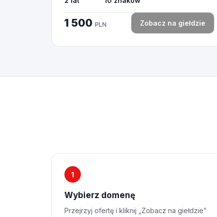
2 lat
10 znaków
1 500
Zobacz na giełdzie
PLN
1
Wybierz domenę
Przejrzyj ofertę i kliknij „Zobacz na giełdzie”