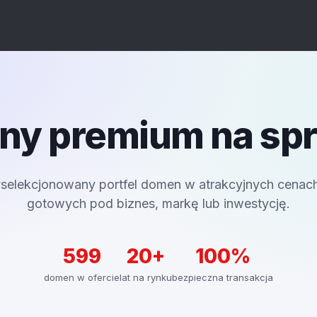
y premium na sp
selekcjonowany portfel domen w atrakcyjnych cenac
gotowych pod biznes, markę lub inwestycję.
599
20+
100%
domen w ofercie
lat na rynku
bezpieczna transakcja