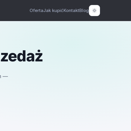
Oferta
Jak kupić
Kontakt
Blog
rzedaż
h —