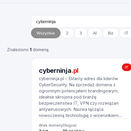
Wszystkie
2
3
AI
Biz
IT
Znaleziono
1
domenę
IT
cyberninja
.pl
cyberninja.pl – Elitarny adres dla liderów
CyberSecurity. Na sprzedaż domena z
ogromnym potencjałem brandingowym,
idealnie skrojona pod branżę
bezpieczeństwa IT, VPN czy rozwiązań
antywirusowych. Nazwa łącząca
nowoczesną technologię z wizerunkiem...
Wiek domeny
Długość