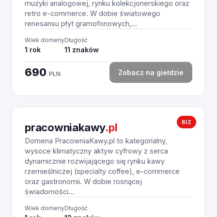
muzyki analogowej, rynku kolekcjonerskiego oraz
retro e-commerce. W dobie światowego
renesansu płyt gramofonowych,...
Wiek domeny
Długość
1 rok
11 znaków
690
Zobacz na giełdzie
PLN
BIZ
pracowniakawy
.pl
Domena PracowniaKawy.pl to kategorialny,
wysoce klimatyczny aktyw cyfrowy z serca
dynamicznie rozwijającego się rynku kawy
rzemieślniczej (specialty coffee), e-commerce
oraz gastronomii. W dobie rosnącej
świadomości...
Wiek domeny
Długość