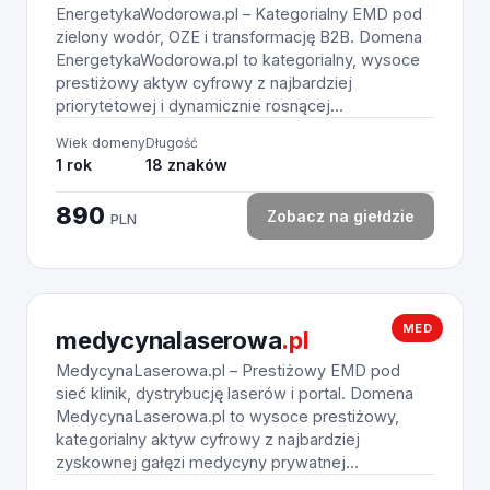
EnergetykaWodorowa.pl – Kategorialny EMD pod
zielony wodór, OZE i transformację B2B. Domena
EnergetykaWodorowa.pl to kategorialny, wysoce
prestiżowy aktyw cyfrowy z najbardziej
priorytetowej i dynamicznie rosnącej...
Wiek domeny
Długość
1 rok
18 znaków
890
Zobacz na giełdzie
PLN
MED
medycynalaserowa
.pl
MedycynaLaserowa.pl – Prestiżowy EMD pod
sieć klinik, dystrybucję laserów i portal. Domena
MedycynaLaserowa.pl to wysoce prestiżowy,
kategorialny aktyw cyfrowy z najbardziej
zyskownej gałęzi medycyny prywatnej...