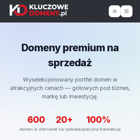
Domeny premium na
sprzedaż
Wyselekcjonowany portfel domen w
atrakcyjnych cenach — gotowych pod biznes,
markę lub inwestycję.
600
20+
100%
domen w ofercie
lat na rynku
bezpieczna transakcja