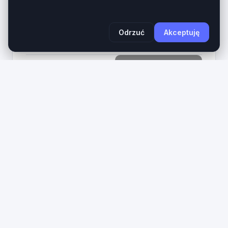
aktywnej (call-to-action) tworzy kompletne
aktywo cyfrowe dla...
Wiek domeny
Długość
Odrzuć
Akceptuję
1 rok
27 znaków
1490
Zobacz na giełdzie
PLN
3
ixd
.pl
IxD.pl – Prestiżowa 3-literowa domena LLL dla
Interaction Design, UX i IT. Domena ixd.pl to
ultrakrótki, bezkompromisowy aktyw cyfrowy z
najbardziej cenionej kategorii domen krajowych...
Wiek domeny
Długość
1 rok
3 znaków
890
Zobacz na giełdzie
PLN