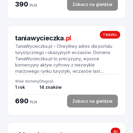
390
Zobacz na giełdzie
PLN
TRAVEL
taniawycieczka
.pl
TaniaWycieczka.pl – Chwytliwy adres dla portalu
turystycznego i okazyjnych wczasów. Domena
TaniaWycieczka.pl to precyzyjny, wysoce
komercyjny aktyw cyfrowy z niezwykle
marżowego rynku turystyki, wczasów last...
Wiek domeny
Długość
1 rok
14 znaków
690
Zobacz na giełdzie
PLN
AI