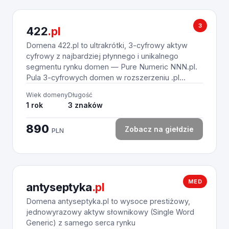
3
422
.pl
Domena 422.pl to ultrakrótki, 3-cyfrowy aktyw
cyfrowy z najbardziej płynnego i unikalnego
segmentu rynku domen — Pure Numeric NNN.pl.
Pula 3-cyfrowych domen w rozszerzeniu .pl...
Wiek domeny
Długość
1 rok
3 znaków
890
Zobacz na giełdzie
PLN
MED
antyseptyka
.pl
Domena antyseptyka.pl to wysoce prestiżowy,
jednowyrazowy aktyw słownikowy (Single Word
Generic) z samego serca rynku