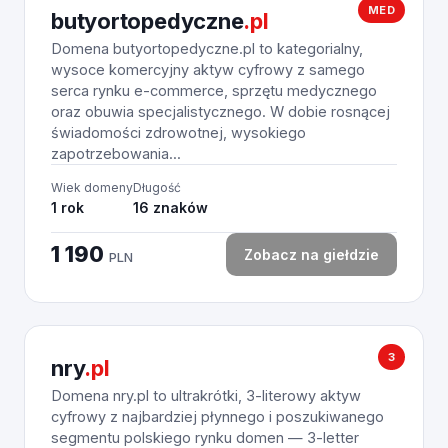
MED
butyortopedyczne
.pl
Domena butyortopedyczne.pl to kategorialny,
wysoce komercyjny aktyw cyfrowy z samego
serca rynku e-commerce, sprzętu medycznego
oraz obuwia specjalistycznego. W dobie rosnącej
świadomości zdrowotnej, wysokiego
zapotrzebowania...
Wiek domeny
Długość
1 rok
16 znaków
1 190
Zobacz na giełdzie
PLN
3
nry
.pl
Domena nry.pl to ultrakrótki, 3-literowy aktyw
cyfrowy z najbardziej płynnego i poszukiwanego
segmentu polskiego rynku domen — 3-letter