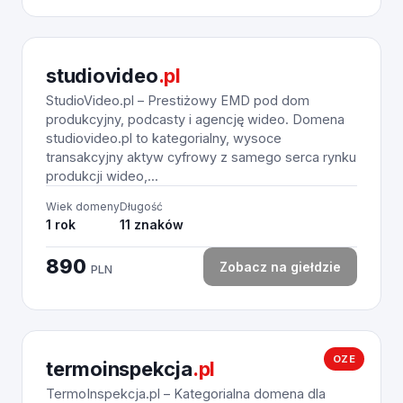
studiovideo
.pl
StudioVideo.pl – Prestiżowy EMD pod dom
produkcyjny, podcasty i agencję wideo. Domena
studiovideo.pl to kategorialny, wysoce
transakcyjny aktyw cyfrowy z samego serca rynku
produkcji wideo,...
Wiek domeny
Długość
1 rok
11 znaków
890
Zobacz na giełdzie
PLN
OZE
termoinspekcja
.pl
TermoInspekcja.pl – Kategorialna domena dla