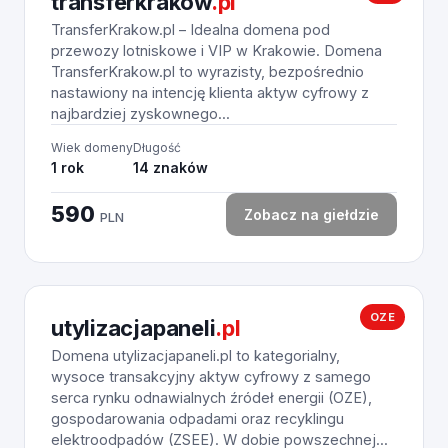
transferkrakow
.pl
TransferKrakow.pl – Idealna domena pod
przewozy lotniskowe i VIP w Krakowie. Domena
TransferKrakow.pl to wyrazisty, bezpośrednio
nastawiony na intencję klienta aktyw cyfrowy z
najbardziej zyskownego...
Wiek domeny
Długość
1 rok
14 znaków
590
Zobacz na giełdzie
PLN
OZE
utylizacjapaneli
.pl
Domena utylizacjapaneli.pl to kategorialny,
wysoce transakcyjny aktyw cyfrowy z samego
serca rynku odnawialnych źródeł energii (OZE),
gospodarowania odpadami oraz recyklingu
elektroodpadów (ZSEE). W dobie powszechnej...