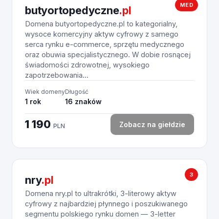
MED
butyortopedyczne
.pl
Domena butyortopedyczne.pl to kategorialny,
wysoce komercyjny aktyw cyfrowy z samego
serca rynku e-commerce, sprzętu medycznego
oraz obuwia specjalistycznego. W dobie rosnącej
świadomości zdrowotnej, wysokiego
zapotrzebowania...
Wiek domeny
Długość
1 rok
16 znaków
1 190
Zobacz na giełdzie
PLN
3
nry
.pl
Domena nry.pl to ultrakrótki, 3-literowy aktyw
cyfrowy z najbardziej płynnego i poszukiwanego
segmentu polskiego rynku domen — 3-letter