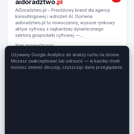
aidoradztwo
.pl
AiDoradztwo.pl – Prestiżowy brand dla agencji
konsultingowej i wdrożeń AI. Domena
aidoradztwo.pl to nowoczesny, wysoce rynkowy
aktyw cyfrowy z najbardziej dynamicznego
sektora gospodarki cyfrowej —...
Wiek domeny
Długość
1 rok
11 znaków
Używamy Google Analytics do analizy ruchu na stronie.
Możesz zaakceptować lub odrzucić — w każdej chwili
690
Zobacz na giełdzie
PLN
możesz zmienić decyzję, czyszcząc dane przeglądania.
ZESTAW
sprawdzcene.pl,
sprawdzceny
.pl
SprawdzCeny.pl + SprawdzCene.pl – Pakiet
domen dla e-commerce, SaaS i porównywarki.
Połączenie liczby mnogiej i pojedynczej w formule