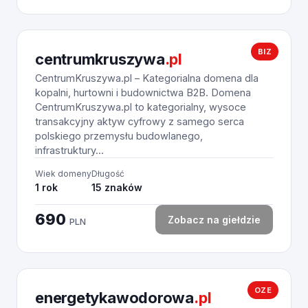
BIZ
centrumkruszywa
.pl
CentrumKruszywa.pl – Kategorialna domena dla
kopalni, hurtowni i budownictwa B2B. Domena
CentrumKruszywa.pl to kategorialny, wysoce
transakcyjny aktyw cyfrowy z samego serca
polskiego przemysłu budowlanego,
infrastruktury...
Wiek domeny
Długość
1 rok
15 znaków
690
Zobacz na giełdzie
PLN
OZE
energetykawodorowa
.pl