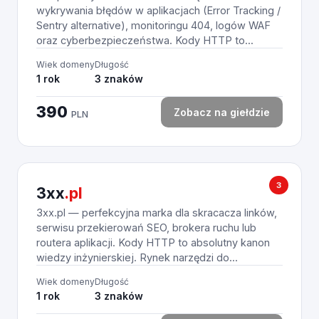
wykrywania błędów w aplikacjach (Error Tracking /
Sentry alternative), monitoringu 404, logów WAF
oraz cyberbezpieczeństwa. Kody HTTP to...
Wiek domeny
Długość
1 rok
3 znaków
390
Zobacz na giełdzie
PLN
3
3xx
.pl
3xx.pl — perfekcyjna marka dla skracacza linków,
serwisu przekierowań SEO, brokera ruchu lub
routera aplikacji. Kody HTTP to absolutny kanon
wiedzy inżynierskiej. Rynek narzędzi do...
Wiek domeny
Długość
1 rok
3 znaków