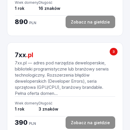
Wiek domeny
Długość
1 rok
16 znaków
890
Zobacz na giełdzie
PLN
3
7xx
.pl
7xx.pl — adres pod narzędzia deweloperskie,
biblioteki programistyczne lub branżowy serwis
technologiczny. Rozszerzenia błędów
deweloperskich (Developer Errors), seria
sprzętowa (GPU/CPU), branżowy brandable.
Pełna oferta domen...
Wiek domeny
Długość
1 rok
3 znaków
390
Zobacz na giełdzie
PLN