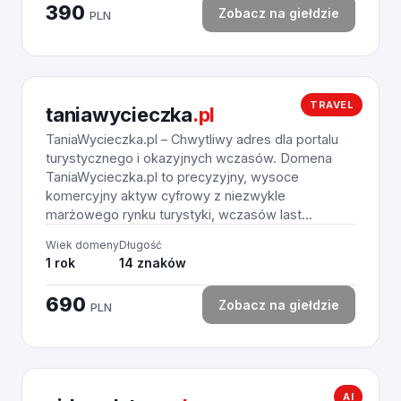
390
Zobacz na giełdzie
PLN
TRAVEL
taniawycieczka
.pl
TaniaWycieczka.pl – Chwytliwy adres dla portalu
turystycznego i okazyjnych wczasów. Domena
TaniaWycieczka.pl to precyzyjny, wysoce
komercyjny aktyw cyfrowy z niezwykle
marżowego rynku turystyki, wczasów last...
Wiek domeny
Długość
1 rok
14 znaków
690
Zobacz na giełdzie
PLN
AI