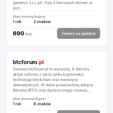
generics (LLL.pl). Pula 3-literowych domen .pl
jest...
Wiek domeny
Długość
1 rok
3 znaków
690
Zobacz na giełdzie
PLN
btcforum
.pl
Domena btcforum.pl to wyrazisty, 8-literowy
aktyw cyfrowy z serca rynku kryptowalut,
technologii blockchain oraz inwestycji
alternatywnych. W dobie powszechnej adopcji
Bitcoina (BTC) oraz dynamicznego rozwoju...
Wiek domeny
Długość
1 rok
8 znaków