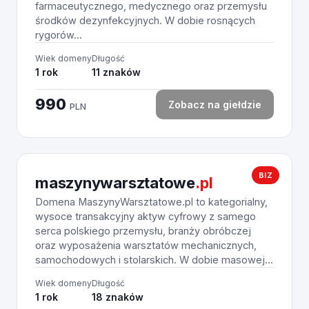
farmaceutycznego, medycznego oraz przemysłu
środków dezynfekcyjnych. W dobie rosnących
rygorów...
Wiek domeny
Długość
1 rok
11 znaków
990
Zobacz na giełdzie
PLN
BIZ
maszynywarsztatowe
.pl
Domena MaszynyWarsztatowe.pl to kategorialny,
wysoce transakcyjny aktyw cyfrowy z samego
serca polskiego przemysłu, branży obróbczej
oraz wyposażenia warsztatów mechanicznych,
samochodowych i stolarskich. W dobie masowej...
Wiek domeny
Długość
1 rok
18 znaków