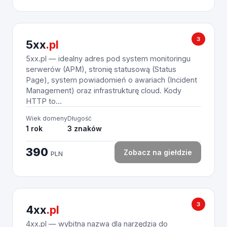
3
5xx
.pl
5xx.pl — idealny adres pod system monitoringu
serwerów (APM), stronię statusową (Status
Page), system powiadomień o awariach (Incident
Management) oraz infrastrukturę cloud. Kody
HTTP to...
Wiek domeny
Długość
1 rok
3 znaków
390
Zobacz na giełdzie
PLN
3
4xx
.pl
4xx.pl — wybitna nazwa dla narzędzia do