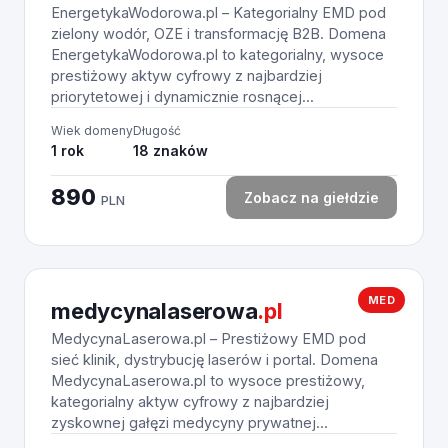
EnergetykaWodorowa.pl – Kategorialny EMD pod
zielony wodór, OZE i transformację B2B. Domena
EnergetykaWodorowa.pl to kategorialny, wysoce
prestiżowy aktyw cyfrowy z najbardziej
priorytetowej i dynamicznie rosnącej...
Wiek domeny
Długość
1 rok
18 znaków
890
Zobacz na giełdzie
PLN
MED
medycynalaserowa
.pl
MedycynaLaserowa.pl – Prestiżowy EMD pod
sieć klinik, dystrybucję laserów i portal. Domena
MedycynaLaserowa.pl to wysoce prestiżowy,
kategorialny aktyw cyfrowy z najbardziej
zyskownej gałęzi medycyny prywatnej...