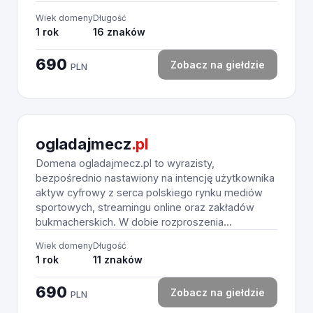
Wiek domeny
Długość
1 rok
16 znaków
690
Zobacz na giełdzie
PLN
ogladajmecz
.pl
Domena ogladajmecz.pl to wyrazisty,
bezpośrednio nastawiony na intencję użytkownika
aktyw cyfrowy z serca polskiego rynku mediów
sportowych, streamingu online oraz zakładów
bukmacherskich. W dobie rozproszenia...
Wiek domeny
Długość
1 rok
11 znaków
690
Zobacz na giełdzie
PLN