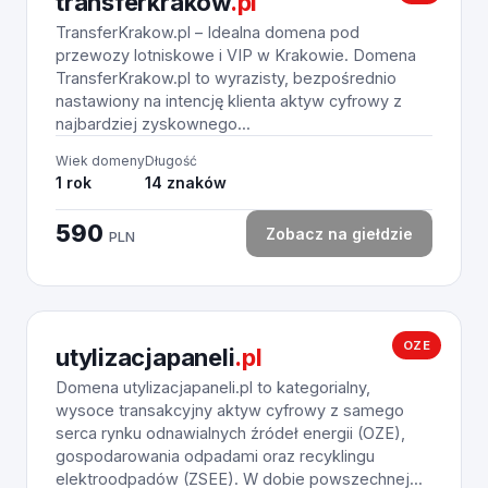
transferkrakow
.pl
TransferKrakow.pl – Idealna domena pod
przewozy lotniskowe i VIP w Krakowie. Domena
TransferKrakow.pl to wyrazisty, bezpośrednio
nastawiony na intencję klienta aktyw cyfrowy z
najbardziej zyskownego...
Wiek domeny
Długość
1 rok
14 znaków
590
Zobacz na giełdzie
PLN
OZE
utylizacjapaneli
.pl
Domena utylizacjapaneli.pl to kategorialny,
wysoce transakcyjny aktyw cyfrowy z samego
serca rynku odnawialnych źródeł energii (OZE),
gospodarowania odpadami oraz recyklingu
elektroodpadów (ZSEE). W dobie powszechnej...