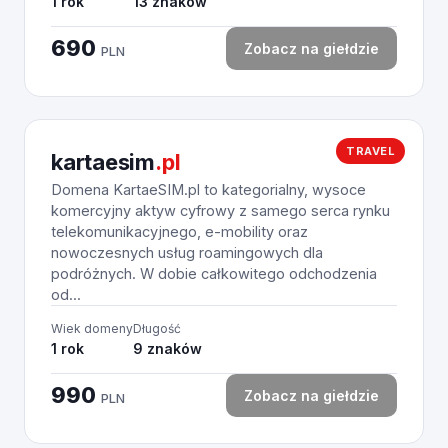
1 rok
13 znaków
690
Zobacz na giełdzie
PLN
TRAVEL
kartaesim
.pl
Domena KartaeSIM.pl to kategorialny, wysoce
komercyjny aktyw cyfrowy z samego serca rynku
telekomunikacyjnego, e-mobility oraz
nowoczesnych usług roamingowych dla
podróżnych. W dobie całkowitego odchodzenia
od...
Wiek domeny
Długość
1 rok
9 znaków
990
Zobacz na giełdzie
PLN