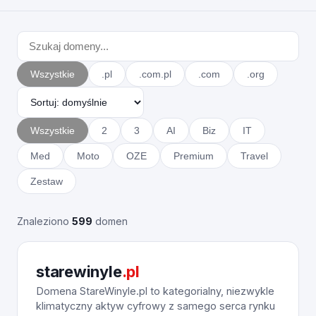
Wszystkie
.pl
.com.pl
.com
.org
Wszystkie
2
3
AI
Biz
IT
Med
Moto
OZE
Premium
Travel
Zestaw
Znaleziono
599
domen
starewinyle
.pl
Domena StareWinyle.pl to kategorialny, niezwykle
klimatyczny aktyw cyfrowy z samego serca rynku