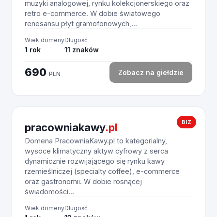
muzyki analogowej, rynku kolekcjonerskiego oraz
retro e-commerce. W dobie światowego
renesansu płyt gramofonowych,...
Wiek domeny
Długość
1 rok
11 znaków
690
Zobacz na giełdzie
PLN
BIZ
pracowniakawy
.pl
Domena PracowniaKawy.pl to kategorialny,
wysoce klimatyczny aktyw cyfrowy z serca
dynamicznie rozwijającego się rynku kawy
rzemieślniczej (specialty coffee), e-commerce
oraz gastronomii. W dobie rosnącej
świadomości...
Wiek domeny
Długość