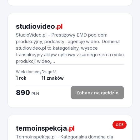
studiovideo
.pl
StudioVideo.pl – Prestiżowy EMD pod dom
produkcyjny, podcasty i agencję wideo. Domena
studiovideo.pl to kategorialny, wysoce
transakcyjny aktyw cyfrowy z samego serca rynku
produkcji wideo,...
Wiek domeny
Długość
1 rok
11 znaków
890
Zobacz na giełdzie
PLN
OZE
termoinspekcja
.pl
TermoInspekcja.pl – Kategorialna domena dla