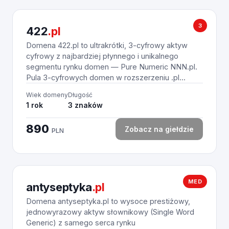
3
422
.pl
Domena 422.pl to ultrakrótki, 3-cyfrowy aktyw
cyfrowy z najbardziej płynnego i unikalnego
segmentu rynku domen — Pure Numeric NNN.pl.
Pula 3-cyfrowych domen w rozszerzeniu .pl...
Wiek domeny
Długość
1 rok
3 znaków
890
Zobacz na giełdzie
PLN
MED
antyseptyka
.pl
Domena antyseptyka.pl to wysoce prestiżowy,
jednowyrazowy aktyw słownikowy (Single Word
Generic) z samego serca rynku