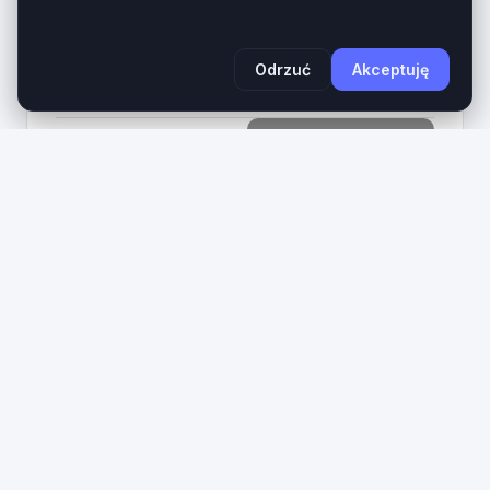
aktywnej (call-to-action) tworzy kompletne
aktywo cyfrowe dla...
Wiek domeny
Długość
Odrzuć
Akceptuję
1 rok
27 znaków
1490
Zobacz na giełdzie
PLN
3
ixd
.pl
IxD.pl – Prestiżowa 3-literowa domena LLL dla
Interaction Design, UX i IT. Domena ixd.pl to
ultrakrótki, bezkompromisowy aktyw cyfrowy z
najbardziej cenionej kategorii domen krajowych...
Wiek domeny
Długość
1 rok
3 znaków
890
Zobacz na giełdzie
PLN