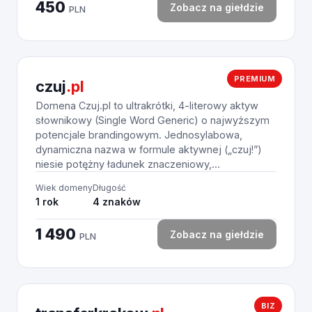
450
Zobacz na giełdzie
PLN
PREMIUM
czuj
.pl
Domena Czuj.pl to ultrakrótki, 4-literowy aktyw
słownikowy (Single Word Generic) o najwyższym
potencjale brandingowym. Jednosylabowa,
dynamiczna nazwa w formule aktywnej („czuj!”)
niesie potężny ładunek znaczeniowy,...
Wiek domeny
Długość
1 rok
4 znaków
1 490
Zobacz na giełdzie
PLN
BIZ