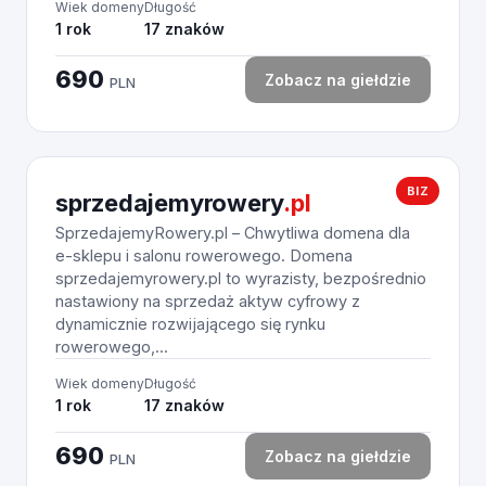
Wiek domeny
Długość
1 rok
17 znaków
690
Zobacz na giełdzie
PLN
BIZ
sprzedajemyrowery
.pl
SprzedajemyRowery.pl – Chwytliwa domena dla
e-sklepu i salonu rowerowego. Domena
sprzedajemyrowery.pl to wyrazisty, bezpośrednio
nastawiony na sprzedaż aktyw cyfrowy z
dynamicznie rozwijającego się rynku
rowerowego,...
Wiek domeny
Długość
1 rok
17 znaków
690
Zobacz na giełdzie
PLN