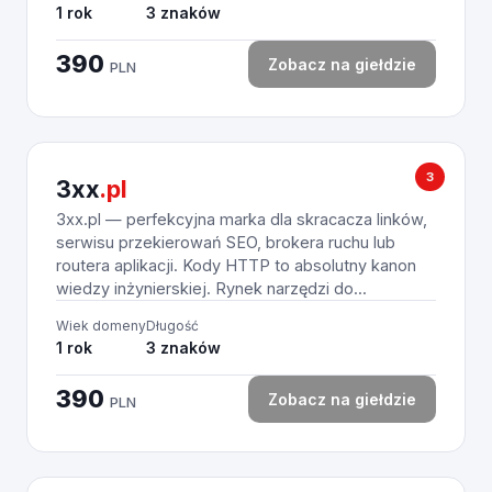
1 rok
3 znaków
390
Zobacz na giełdzie
PLN
3
3xx
.pl
3xx.pl — perfekcyjna marka dla skracacza linków,
serwisu przekierowań SEO, brokera ruchu lub
routera aplikacji. Kody HTTP to absolutny kanon
wiedzy inżynierskiej. Rynek narzędzi do...
Wiek domeny
Długość
1 rok
3 znaków
390
Zobacz na giełdzie
PLN