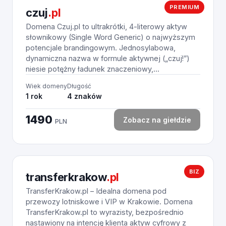
PREMIUM
czuj
.pl
Domena Czuj.pl to ultrakrótki, 4-literowy aktyw
słownikowy (Single Word Generic) o najwyższym
potencjale brandingowym. Jednosylabowa,
dynamiczna nazwa w formule aktywnej („czuj!”)
niesie potężny ładunek znaczeniowy,...
Wiek domeny
Długość
1 rok
4 znaków
1490
Zobacz na giełdzie
PLN
BIZ
transferkrakow
.pl
TransferKrakow.pl – Idealna domena pod
przewozy lotniskowe i VIP w Krakowie. Domena
TransferKrakow.pl to wyrazisty, bezpośrednio
nastawiony na intencję klienta aktyw cyfrowy z