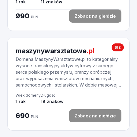
1 rok
11 znaków
990
Zobacz na giełdzie
PLN
BIZ
maszynywarsztatowe
.pl
Domena MaszynyWarsztatowe.pl to kategorialny,
wysoce transakcyjny aktyw cyfrowy z samego
serca polskiego przemysłu, branży obróbczej
oraz wyposażenia warsztatów mechanicznych,
samochodowych i stolarskich. W dobie masowej...
Wiek domeny
Długość
1 rok
18 znaków
690
Zobacz na giełdzie
PLN