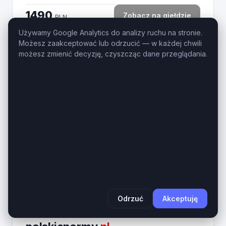
1490
Zobacz na giełdzie
PLN
Używamy Google Analytics do analizy ruchu na stronie.
Możesz zaakceptować lub odrzucić — w każdej chwili
możesz zmienić decyzję, czyszcząc dane przeglądania.
3
ixd
.pl
IxD.pl – Prestiżowa 3-literowa domena LLL dla
Interaction Design, UX i IT. Domena ixd.pl to
ultrakrótki, bezkompromisowy aktyw cyfrowy z
najbardziej cenionej kategorii domen krajowych...
Wiek domeny
Długość
1 rok
3 znaków
890
Zobacz na giełdzie
PLN
Odrzuć
Akceptuję