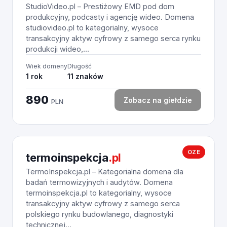
StudioVideo.pl – Prestiżowy EMD pod dom
produkcyjny, podcasty i agencję wideo. Domena
studiovideo.pl to kategorialny, wysoce
transakcyjny aktyw cyfrowy z samego serca rynku
produkcji wideo,...
Wiek domeny
Długość
1 rok
11 znaków
890
Zobacz na giełdzie
PLN
OZE
termoinspekcja
.pl
TermoInspekcja.pl – Kategorialna domena dla
badań termowizyjnych i audytów. Domena
termoinspekcja.pl to kategorialny, wysoce
transakcyjny aktyw cyfrowy z samego serca
polskiego rynku budowlanego, diagnostyki
technicznej...