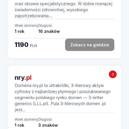
oraz obuwia specjalistycznego. W dobie rosnącej
świadomości zdrowotnej, wysokiego
zapotrzebowania...
Wiek domeny
Długość
1 rok
16 znaków
1190
Zobacz na giełdzie
PLN
3
nry
.pl
Domena nry.pl to ultrakrótki, 3-literowy aktyw
cyfrowy z najbardziej płynnego i poszukiwanego
segmentu polskiego rynku domen — 3-letter
generics (LLL.pl). Pula 3-literowych domen .pl
jest...
Wiek domeny
Długość
1 rok
3 znaków