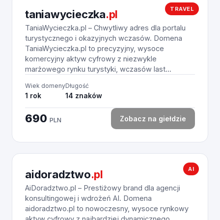
TRAVEL
taniawycieczka
.pl
TaniaWycieczka.pl – Chwytliwy adres dla portalu
turystycznego i okazyjnych wczasów. Domena
TaniaWycieczka.pl to precyzyjny, wysoce
komercyjny aktyw cyfrowy z niezwykle
marżowego rynku turystyki, wczasów last...
Wiek domeny
Długość
1 rok
14 znaków
690
Zobacz na giełdzie
PLN
AI
aidoradztwo
.pl
AiDoradztwo.pl – Prestiżowy brand dla agencji
konsultingowej i wdrożeń AI. Domena
aidoradztwo.pl to nowoczesny, wysoce rynkowy
aktyw cyfrowy z najbardziej dynamicznego