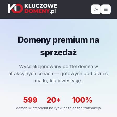
Domeny premium na
sprzedaż
Wyselekcjonowany portfel domen w
atrakcyjnych cenach — gotowych pod biznes,
markę lub inwestycję.
599
20+
100%
domen w ofercie
lat na rynku
bezpieczna transakcja