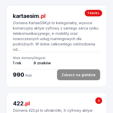
TRAVEL
kartaesim
.pl
Domena KartaeSIM.pl to kategorialny, wysoce
komercyjny aktyw cyfrowy z samego serca rynku
telekomunikacyjnego, e-mobility oraz
nowoczesnych usług roamingowych dla
podróżnych. W dobie całkowitego odchodzenia
od...
Wiek domeny
Długość
1 rok
9 znaków
990
Zobacz na giełdzie
PLN
3
422
.pl
Domena 422.pl to ultrakrótki, 3-cyfrowy aktyw