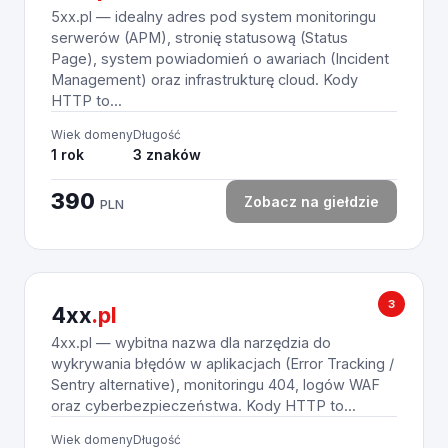
5xx.pl — idealny adres pod system monitoringu
serwerów (APM), stronię statusową (Status
Page), system powiadomień o awariach (Incident
Management) oraz infrastrukturę cloud. Kody
HTTP to...
Wiek domeny
Długość
1 rok
3 znaków
390
Zobacz na giełdzie
PLN
3
4xx
.pl
4xx.pl — wybitna nazwa dla narzędzia do
wykrywania błędów w aplikacjach (Error Tracking /
Sentry alternative), monitoringu 404, logów WAF
oraz cyberbezpieczeństwa. Kody HTTP to...
Wiek domeny
Długość