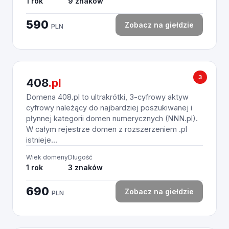
1 rok
9 znaków
590
Zobacz na giełdzie
PLN
3
408
.pl
Domena 408.pl to ultrakrótki, 3-cyfrowy aktyw
cyfrowy należący do najbardziej poszukiwanej i
płynnej kategorii domen numerycznych (NNN.pl).
W całym rejestrze domen z rozszerzeniem .pl
istnieje...
Wiek domeny
Długość
1 rok
3 znaków
690
Zobacz na giełdzie
PLN