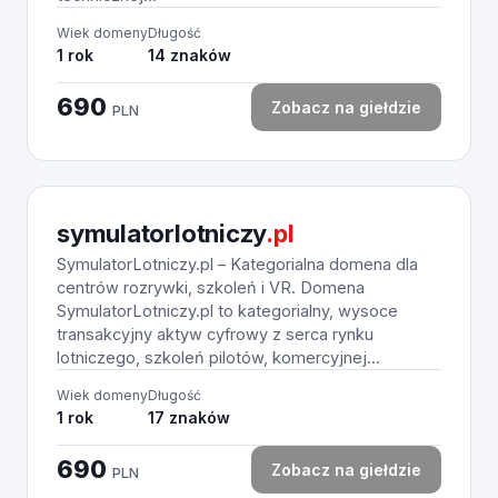
Wiek domeny
Długość
1 rok
14 znaków
690
Zobacz na giełdzie
PLN
symulatorlotniczy
.pl
SymulatorLotniczy.pl – Kategorialna domena dla
centrów rozrywki, szkoleń i VR. Domena
SymulatorLotniczy.pl to kategorialny, wysoce
transakcyjny aktyw cyfrowy z serca rynku
lotniczego, szkoleń pilotów, komercyjnej...
Wiek domeny
Długość
1 rok
17 znaków
690
Zobacz na giełdzie
PLN