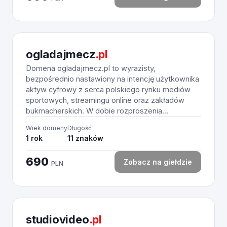
ogladajmecz
.pl
Domena ogladajmecz.pl to wyrazisty,
bezpośrednio nastawiony na intencję użytkownika
aktyw cyfrowy z serca polskiego rynku mediów
sportowych, streamingu online oraz zakładów
bukmacherskich. W dobie rozproszenia...
Wiek domeny
Długość
1 rok
11 znaków
690
Zobacz na giełdzie
PLN
studiovideo
.pl