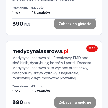
Wiek domeny
Długość
1 rok
18 znaków
890
Zobacz na giełdzie
PLN
MED
medycynalaserowa
.pl
MedycynaLaserowa.pl – Prestiżowy EMD pod
sieć klinik, dystrybucję laserów i portal. Domena
MedycynaLaserowa.pl to wysoce prestiżowy,
kategorialny aktyw cyfrowy z najbardziej
zyskownej gałęzi medycyny prywatnej...
Wiek domeny
Długość
1 rok
16 znaków
890
Zobacz na giełdzie
PLN