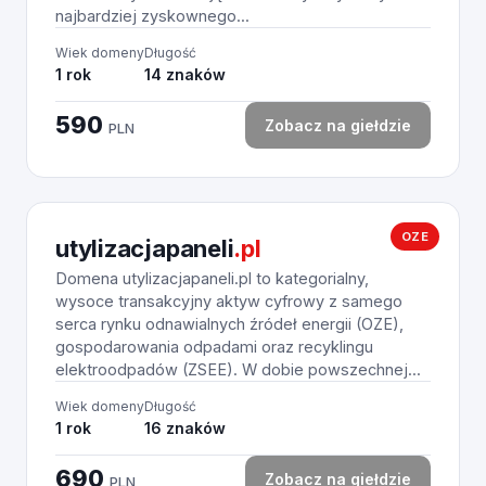
najbardziej zyskownego...
Wiek domeny
Długość
1 rok
14 znaków
590
Zobacz na giełdzie
PLN
OZE
utylizacjapaneli
.pl
Domena utylizacjapaneli.pl to kategorialny,
wysoce transakcyjny aktyw cyfrowy z samego
serca rynku odnawialnych źródeł energii (OZE),
gospodarowania odpadami oraz recyklingu
elektroodpadów (ZSEE). W dobie powszechnej...
Wiek domeny
Długość
1 rok
16 znaków
690
Zobacz na giełdzie
PLN