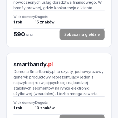
nowoczesnych usług doradztwa finansowego. W
branży prawnej, gdzie konkurencja o klienta...
Wiek domeny
Długość
1 rok
15 znaków
590
Zobacz na giełdzie
PLN
smartbandy
.pl
Domena Smartbandy.pl to czysty, jednowyrazowy
generyk produktowy reprezentujący jeden z
najszybciej rozwijających się i najbardziej
stabilnych segmentów na rynku elektroniki
użytkowej (wearables). Liczba mnoga zawarta...
Wiek domeny
Długość
1 rok
10 znaków