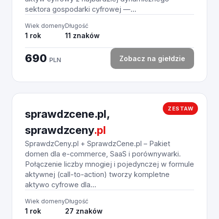
sektora gospodarki cyfrowej —...
Wiek domeny
Długość
1 rok
11 znaków
690
Zobacz na giełdzie
PLN
ZESTAW
sprawdzcene.pl,
sprawdzceny
.pl
SprawdzCeny.pl + SprawdzCene.pl – Pakiet
domen dla e-commerce, SaaS i porównywarki.
Połączenie liczby mnogiej i pojedynczej w formule
aktywnej (call-to-action) tworzy kompletne
aktywo cyfrowe dla...
Wiek domeny
Długość
1 rok
27 znaków