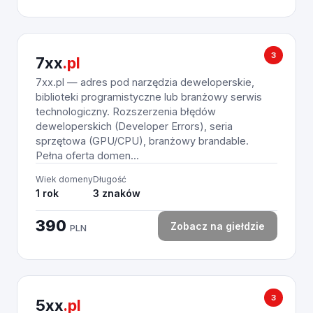
3
7xx
.pl
7xx.pl — adres pod narzędzia deweloperskie,
biblioteki programistyczne lub branżowy serwis
technologiczny. Rozszerzenia błędów
deweloperskich (Developer Errors), seria
sprzętowa (GPU/CPU), branżowy brandable.
Pełna oferta domen...
Wiek domeny
Długość
1 rok
3 znaków
390
Zobacz na giełdzie
PLN
3
5xx
.pl