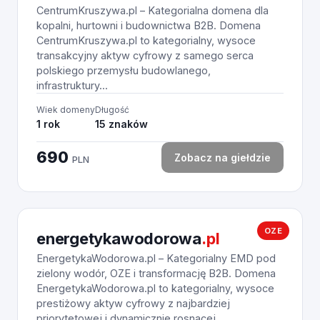
CentrumKruszywa.pl – Kategorialna domena dla
kopalni, hurtowni i budownictwa B2B. Domena
CentrumKruszywa.pl to kategorialny, wysoce
transakcyjny aktyw cyfrowy z samego serca
polskiego przemysłu budowlanego,
infrastruktury...
Wiek domeny
Długość
1 rok
15 znaków
690
Zobacz na giełdzie
PLN
OZE
energetykawodorowa
.pl
EnergetykaWodorowa.pl – Kategorialny EMD pod
zielony wodór, OZE i transformację B2B. Domena
EnergetykaWodorowa.pl to kategorialny, wysoce
prestiżowy aktyw cyfrowy z najbardziej
priorytetowej i dynamicznie rosnącej...