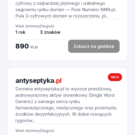
cyfrowy z najbardziej płynnego i unikalnego
segmentu rynku domen — Pure Numeric NNN.pl.
Pula 3-cyfrowych domen w rozszerzeniu .pl...
Wiek domeny
Długość
1 rok
3 znaków
890
Zobacz na giełdzie
PLN
MED
antyseptyka
.pl
Domena antyseptyka.pl to wysoce prestiżowy,
jednowyrazowy aktyw słownikowy (Single Word
Generic) z samego serca rynku
farmaceutycznego, medycznego oraz przemysłu
środków dezynfekcyjnych. W dobie rosnących
rygorów...
Wiek domeny
Długość