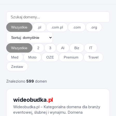
Wszystkie
.pl
.com.pl
.com
.org
Wszystkie
2
3
AI
Biz
IT
Med
Moto
OZE
Premium
Travel
Zestaw
Znaleziono
599
domen
wideobudka
.pl
Wideobudka.pl – Kategorialna domena dla branży
eventowej, ślubnej i wynajmu. Domena