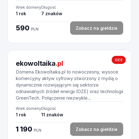
Wiek domeny
Długość
1 rok
7 znaków
590
Zobacz na giełdzie
PLN
OZE
ekowoltaika
.pl
Domena Ekowoltaika.pl to nowoczesny, wysoce
komercyjny aktyw cyfrowy stworzony z myślą o
dynamicznie rozwijającym się sektorze
odnawialnych źródeł energii (OZE) oraz technologii
GreenTech. Połączenie niezwykle...
Wiek domeny
Długość
1 rok
11 znaków
1 190
Zobacz na giełdzie
PLN