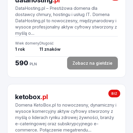
datahosting
.pl
DataHosting.pl – Prestiżowa domena dla
dostawcy chmury, hostingu i usług IT. Domena
DataHosting.pl to nowoczesny, międzynarodowy i
wysoce profesjonalny aktyw cyfrowy stworzony z
myślą o...
Wiek domeny
Długość
1 rok
11 znaków
590
Zobacz na giełdzie
PLN
BIZ
ketobox
.pl
Domena KetoBox.pl to nowoczesny, dynamiczny i
wysoce komercyjny aktyw cyfrowy stworzony z
myślą o liderach rynku zdrowej żywności, branży
e-cateringowej oraz subskrypcyjnego e-
commerce. Połączenie megatrendu...