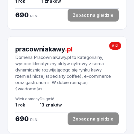
1 rok
11 znaków
690
Zobacz na giełdzie
PLN
BIZ
pracowniakawy
.pl
Domena PracowniaKawy.pl to kategorialny,
wysoce klimatyczny aktyw cyfrowy z serca
dynamicznie rozwijającego się rynku kawy
rzemieślniczej (specialty coffee), e-commerce
oraz gastronomii. W dobie rosnącej
świadomości...
Wiek domeny
Długość
1 rok
13 znaków
690
Zobacz na giełdzie
PLN