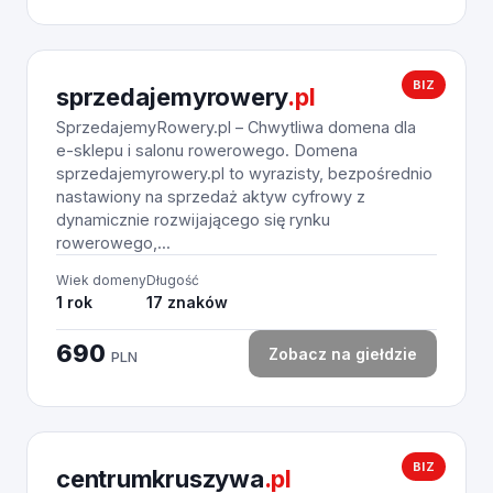
BIZ
sprzedajemyrowery
.pl
SprzedajemyRowery.pl – Chwytliwa domena dla
e-sklepu i salonu rowerowego. Domena
sprzedajemyrowery.pl to wyrazisty, bezpośrednio
nastawiony na sprzedaż aktyw cyfrowy z
dynamicznie rozwijającego się rynku
rowerowego,...
Wiek domeny
Długość
1 rok
17 znaków
690
Zobacz na giełdzie
PLN
BIZ
centrumkruszywa
.pl