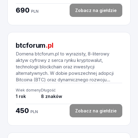
690
Zobacz na giełdzie
PLN
btcforum
.pl
Domena btcforum.pl to wyrazisty, 8-literowy
aktyw cyfrowy z serca rynku kryptowalut,
technologii blockchain oraz inwestycji
alternatywnych. W dobie powszechnej adopcji
Bitcoina (BTC) oraz dynamicznego rozwoju...
Wiek domeny
Długość
1 rok
8 znaków
450
Zobacz na giełdzie
PLN