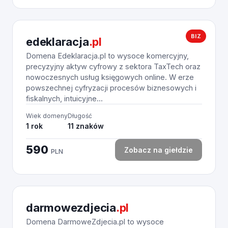
BIZ
edeklaracja
.pl
Domena Edeklaracja.pl to wysoce komercyjny,
precyzyjny aktyw cyfrowy z sektora TaxTech oraz
nowoczesnych usług księgowych online. W erze
powszechnej cyfryzacji procesów biznesowych i
fiskalnych, intuicyjne...
Wiek domeny
Długość
1 rok
11 znaków
590
Zobacz na giełdzie
PLN
darmowezdjecia
.pl
Domena DarmoweZdjecia.pl to wysoce