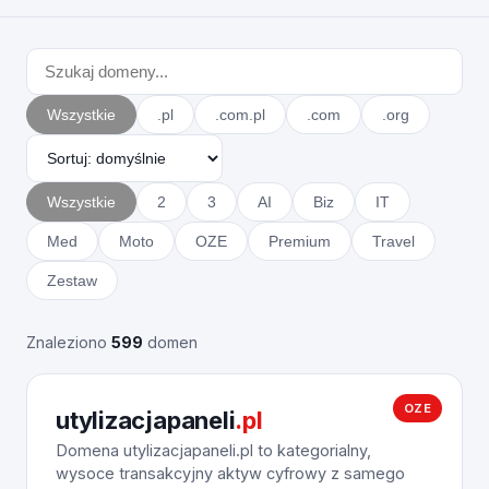
Wszystkie
.pl
.com.pl
.com
.org
Wszystkie
2
3
AI
Biz
IT
Med
Moto
OZE
Premium
Travel
Zestaw
Znaleziono
599
domen
OZE
utylizacjapaneli
.pl
Domena utylizacjapaneli.pl to kategorialny,
wysoce transakcyjny aktyw cyfrowy z samego