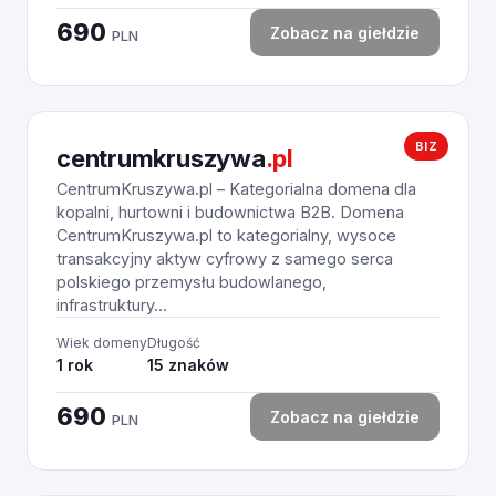
690
Zobacz na giełdzie
PLN
BIZ
centrumkruszywa
.pl
CentrumKruszywa.pl – Kategorialna domena dla
kopalni, hurtowni i budownictwa B2B. Domena
CentrumKruszywa.pl to kategorialny, wysoce
transakcyjny aktyw cyfrowy z samego serca
polskiego przemysłu budowlanego,
infrastruktury...
Wiek domeny
Długość
1 rok
15 znaków
690
Zobacz na giełdzie
PLN