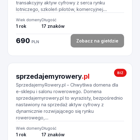
transakcyjny aktyw cyfrowy z serca rynku
lotniczego, szkoleń pilotów, komercyjnej...
Wiek domeny
Długość
1 rok
17 znaków
690
Zobacz na giełdzie
PLN
BIZ
sprzedajemyrowery
.pl
SprzedajemyRowery.pl – Chwytliwa domena dla
e-sklepu i salonu rowerowego. Domena
sprzedajemyrowery.pl to wyrazisty, bezpośrednio
nastawiony na sprzedaż aktyw cyfrowy z
dynamicznie rozwijającego się rynku
rowerowego,...
Wiek domeny
Długość
1 rok
17 znaków