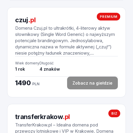
PREMIUM
czuj
.pl
Domena Czuj.pl to ultrakrótki, 4-literowy aktyw
słownikowy (Single Word Generic) o najwyższym
potencjale brandingowym. Jednosylabowa,
dynamiczna nazwa w formule aktywnej („czuj!”)
niesie potężny ładunek znaczeniowy,...
Wiek domeny
Długość
1 rok
4 znaków
1490
Zobacz na giełdzie
PLN
BIZ
transferkrakow
.pl
TransferKrakow.pl – Idealna domena pod
przewozy lotniskowe i VIP w Krakowie. Domena