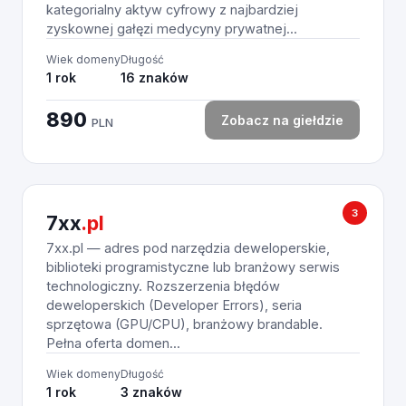
kategorialny aktyw cyfrowy z najbardziej
zyskownej gałęzi medycyny prywatnej...
Wiek domeny
Długość
1 rok
16 znaków
890
Zobacz na giełdzie
PLN
3
7xx
.pl
7xx.pl — adres pod narzędzia deweloperskie,
biblioteki programistyczne lub branżowy serwis
technologiczny. Rozszerzenia błędów
deweloperskich (Developer Errors), seria
sprzętowa (GPU/CPU), branżowy brandable.
Pełna oferta domen...
Wiek domeny
Długość
1 rok
3 znaków