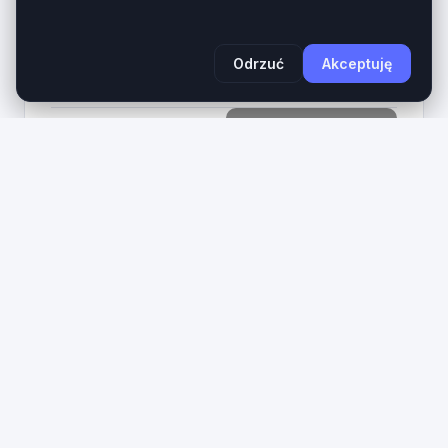
aktywnej (call-to-action) tworzy kompletne
aktywo cyfrowe dla...
Wiek domeny
Długość
Odrzuć
Akceptuję
1 rok
27 znaków
1490
Zobacz na giełdzie
PLN
3
ixd
.pl
IxD.pl – Prestiżowa 3-literowa domena LLL dla
Interaction Design, UX i IT. Domena ixd.pl to
ultrakrótki, bezkompromisowy aktyw cyfrowy z
najbardziej cenionej kategorii domen krajowych...
Wiek domeny
Długość
1 rok
3 znaków
890
Zobacz na giełdzie
PLN