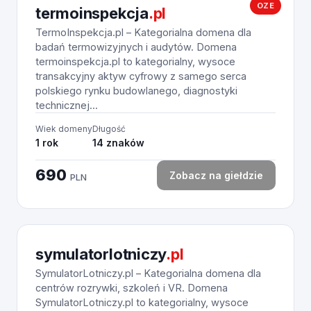
OZE
termoinspekcja
.pl
TermoInspekcja.pl – Kategorialna domena dla
badań termowizyjnych i audytów. Domena
termoinspekcja.pl to kategorialny, wysoce
transakcyjny aktyw cyfrowy z samego serca
polskiego rynku budowlanego, diagnostyki
technicznej...
Wiek domeny
Długość
1 rok
14 znaków
690
Zobacz na giełdzie
PLN
symulatorlotniczy
.pl
SymulatorLotniczy.pl – Kategorialna domena dla
centrów rozrywki, szkoleń i VR. Domena
SymulatorLotniczy.pl to kategorialny, wysoce