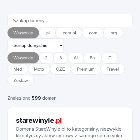
Wszystkie
.pl
.com.pl
.com
.org
Wszystkie
2
3
AI
Biz
IT
Med
Moto
OZE
Premium
Travel
Zestaw
Znaleziono
599
domen
starewinyle
.pl
Domena StareWinyle.pl to kategorialny, niezwykle
klimatyczny aktyw cyfrowy z samego serca rynku