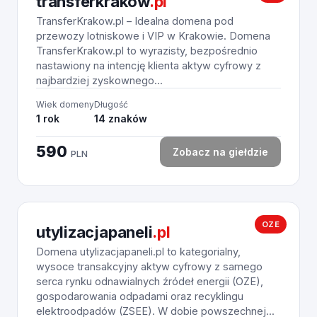
transferkrakow
.pl
TransferKrakow.pl – Idealna domena pod
przewozy lotniskowe i VIP w Krakowie. Domena
TransferKrakow.pl to wyrazisty, bezpośrednio
nastawiony na intencję klienta aktyw cyfrowy z
najbardziej zyskownego...
Wiek domeny
Długość
1 rok
14 znaków
590
Zobacz na giełdzie
PLN
OZE
utylizacjapaneli
.pl
Domena utylizacjapaneli.pl to kategorialny,
wysoce transakcyjny aktyw cyfrowy z samego
serca rynku odnawialnych źródeł energii (OZE),
gospodarowania odpadami oraz recyklingu
elektroodpadów (ZSEE). W dobie powszechnej...