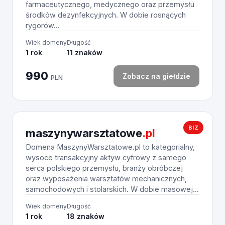
farmaceutycznego, medycznego oraz przemysłu
środków dezynfekcyjnych. W dobie rosnących
rygorów...
Wiek domeny
Długość
1 rok
11 znaków
990
Zobacz na giełdzie
PLN
BIZ
maszynywarsztatowe
.pl
Domena MaszynyWarsztatowe.pl to kategorialny,
wysoce transakcyjny aktyw cyfrowy z samego
serca polskiego przemysłu, branży obróbczej
oraz wyposażenia warsztatów mechanicznych,
samochodowych i stolarskich. W dobie masowej...
Wiek domeny
Długość
1 rok
18 znaków