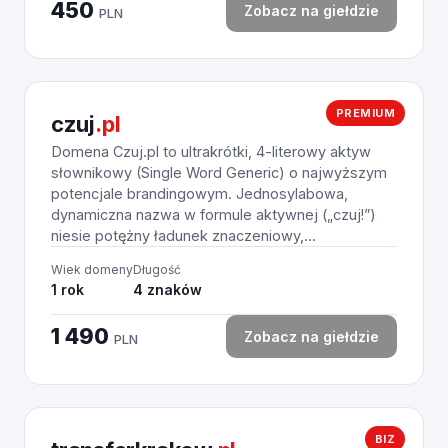
450
Zobacz na giełdzie
PLN
PREMIUM
czuj
.pl
Domena Czuj.pl to ultrakrótki, 4-literowy aktyw
słownikowy (Single Word Generic) o najwyższym
potencjale brandingowym. Jednosylabowa,
dynamiczna nazwa w formule aktywnej („czuj!”)
niesie potężny ładunek znaczeniowy,...
Wiek domeny
Długość
1 rok
4 znaków
1 490
Zobacz na giełdzie
PLN
BIZ