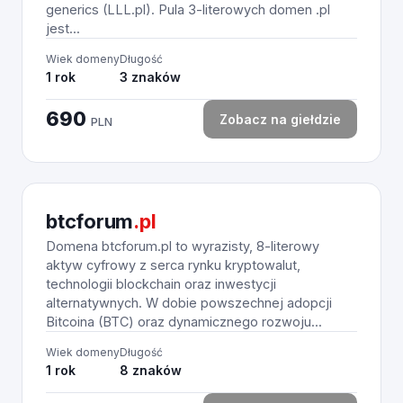
generics (LLL.pl). Pula 3-literowych domen .pl
jest...
Wiek domeny
Długość
1 rok
3 znaków
690
Zobacz na giełdzie
PLN
btcforum
.pl
Domena btcforum.pl to wyrazisty, 8-literowy
aktyw cyfrowy z serca rynku kryptowalut,
technologii blockchain oraz inwestycji
alternatywnych. W dobie powszechnej adopcji
Bitcoina (BTC) oraz dynamicznego rozwoju...
Wiek domeny
Długość
1 rok
8 znaków