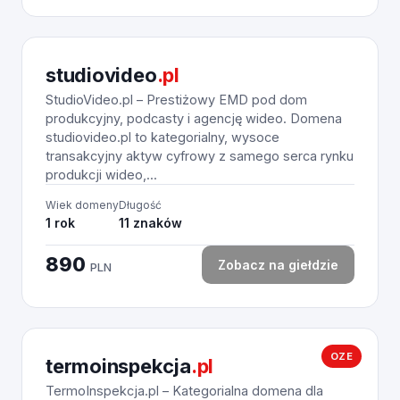
studiovideo
.pl
StudioVideo.pl – Prestiżowy EMD pod dom
produkcyjny, podcasty i agencję wideo. Domena
studiovideo.pl to kategorialny, wysoce
transakcyjny aktyw cyfrowy z samego serca rynku
produkcji wideo,...
Wiek domeny
Długość
1 rok
11 znaków
890
Zobacz na giełdzie
PLN
OZE
termoinspekcja
.pl
TermoInspekcja.pl – Kategorialna domena dla