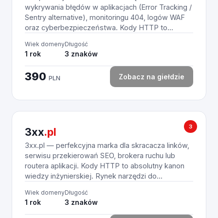
wykrywania błędów w aplikacjach (Error Tracking /
Sentry alternative), monitoringu 404, logów WAF
oraz cyberbezpieczeństwa. Kody HTTP to...
Wiek domeny
Długość
1 rok
3 znaków
390
Zobacz na giełdzie
PLN
3
3xx
.pl
3xx.pl — perfekcyjna marka dla skracacza linków,
serwisu przekierowań SEO, brokera ruchu lub
routera aplikacji. Kody HTTP to absolutny kanon
wiedzy inżynierskiej. Rynek narzędzi do...
Wiek domeny
Długość
1 rok
3 znaków