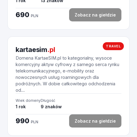
1 rok
13 znaków
690
Zobacz na giełdzie
PLN
TRAVEL
kartaesim
.pl
Domena KartaeSIM.pl to kategorialny, wysoce
komercyjny aktyw cyfrowy z samego serca rynku
telekomunikacyjnego, e-mobility oraz
nowoczesnych usług roamingowych dla
podróżnych. W dobie całkowitego odchodzenia
od...
Wiek domeny
Długość
1 rok
9 znaków
990
Zobacz na giełdzie
PLN