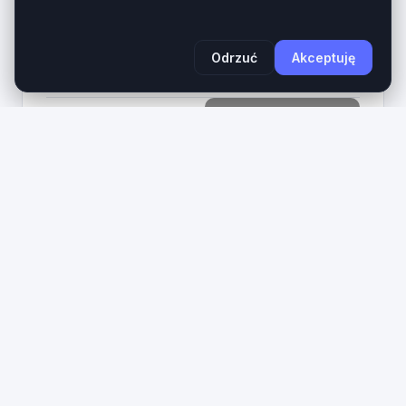
aktywnej (call-to-action) tworzy kompletne
aktywo cyfrowe dla...
Wiek domeny
Długość
Odrzuć
Akceptuję
1 rok
27 znaków
1490
Zobacz na giełdzie
PLN
3
ixd
.pl
IxD.pl – Prestiżowa 3-literowa domena LLL dla
Interaction Design, UX i IT. Domena ixd.pl to
ultrakrótki, bezkompromisowy aktyw cyfrowy z
najbardziej cenionej kategorii domen krajowych...
Wiek domeny
Długość
1 rok
3 znaków
890
Zobacz na giełdzie
PLN