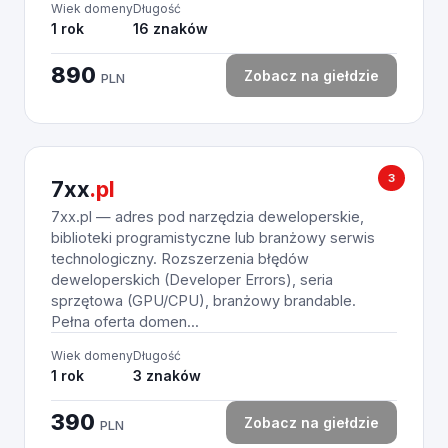
Wiek domeny
Długość
1 rok
16 znaków
890
Zobacz na giełdzie
PLN
3
7xx
.pl
7xx.pl — adres pod narzędzia deweloperskie,
biblioteki programistyczne lub branżowy serwis
technologiczny. Rozszerzenia błędów
deweloperskich (Developer Errors), seria
sprzętowa (GPU/CPU), branżowy brandable.
Pełna oferta domen...
Wiek domeny
Długość
1 rok
3 znaków
390
Zobacz na giełdzie
PLN