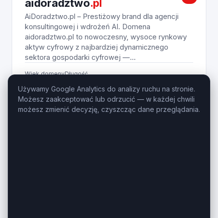
aidoradztwo
.pl
AiDoradztwo.pl – Prestiżowy brand dla agencji
konsultingowej i wdrożeń AI. Domena
aidoradztwo.pl to nowoczesny, wysoce rynkowy
aktyw cyfrowy z najbardziej dynamicznego
sektora gospodarki cyfrowej —...
Wiek domeny
Długość
1 rok
11 znaków
Używamy Google Analytics do analizy ruchu na stronie.
Możesz zaakceptować lub odrzucić — w każdej chwili
690
Zobacz na giełdzie
PLN
możesz zmienić decyzję, czyszcząc dane przeglądania.
ZESTAW
sprawdzcene.pl,
sprawdzceny
.pl
SprawdzCeny.pl + SprawdzCene.pl – Pakiet
domen dla e-commerce, SaaS i porównywarki.
Połączenie liczby mnogiej i pojedynczej w formule