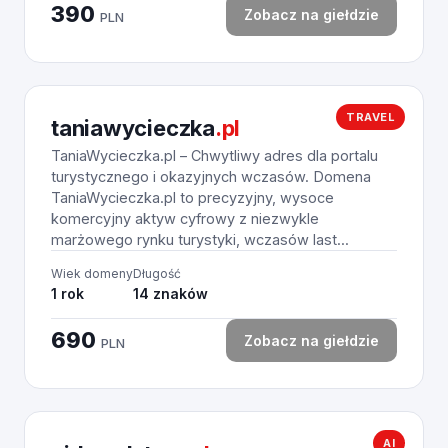
390
Zobacz na giełdzie
PLN
TRAVEL
taniawycieczka
.pl
TaniaWycieczka.pl – Chwytliwy adres dla portalu
turystycznego i okazyjnych wczasów. Domena
TaniaWycieczka.pl to precyzyjny, wysoce
komercyjny aktyw cyfrowy z niezwykle
marżowego rynku turystyki, wczasów last...
Wiek domeny
Długość
1 rok
14 znaków
690
Zobacz na giełdzie
PLN
AI