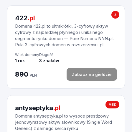
3
422
.pl
Domena 422.pl to ultrakrótki, 3-cyfrowy aktyw
cyfrowy z najbardziej płynnego i unikalnego
segmentu rynku domen — Pure Numeric NNN.pl.
Pula 3-cyfrowych domen w rozszerzeniu .pl...
Wiek domeny
Długość
1 rok
3 znaków
890
Zobacz na giełdzie
PLN
MED
antyseptyka
.pl
Domena antyseptyka.pl to wysoce prestiżowy,
jednowyrazowy aktyw słownikowy (Single Word
Generic) z samego serca rynku