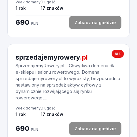
Wiek domeny
Długość
1 rok
17 znaków
690
Zobacz na giełdzie
PLN
BIZ
sprzedajemyrowery
.pl
SprzedajemyRowery.pl – Chwytliwa domena dla
e-sklepu i salonu rowerowego. Domena
sprzedajemyrowery.pl to wyrazisty, bezpośrednio
nastawiony na sprzedaż aktyw cyfrowy z
dynamicznie rozwijającego się rynku
rowerowego,...
Wiek domeny
Długość
1 rok
17 znaków
690
Zobacz na giełdzie
PLN