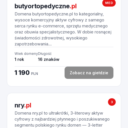
MED
butyortopedyczne
.pl
Domena butyortopedyczne.pl to kategorialny,
wysoce komercyjny aktyw cyfrowy z samego
serca rynku e-commerce, sprzętu medycznego
oraz obuwia specjalistycznego. W dobie rosnącej
świadomości zdrowotnej, wysokiego
zapotrzebowania...
Wiek domeny
Długość
1 rok
16 znaków
1 190
Zobacz na giełdzie
PLN
3
nry
.pl
Domena nry.pl to ultrakrótki, 3-literowy aktyw
cyfrowy z najbardziej płynnego i poszukiwanego
segmentu polskiego rynku domen — 3-letter