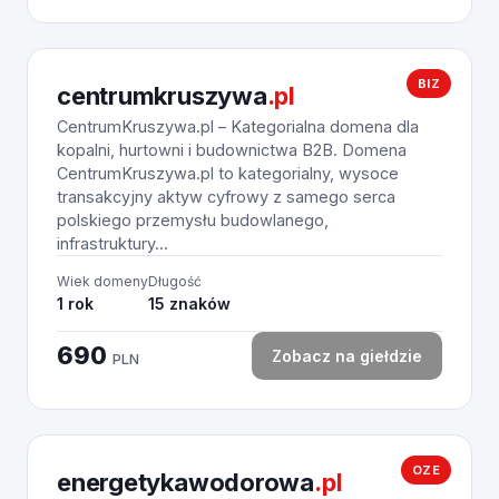
BIZ
centrumkruszywa
.pl
CentrumKruszywa.pl – Kategorialna domena dla
kopalni, hurtowni i budownictwa B2B. Domena
CentrumKruszywa.pl to kategorialny, wysoce
transakcyjny aktyw cyfrowy z samego serca
polskiego przemysłu budowlanego,
infrastruktury...
Wiek domeny
Długość
1 rok
15 znaków
690
Zobacz na giełdzie
PLN
OZE
energetykawodorowa
.pl