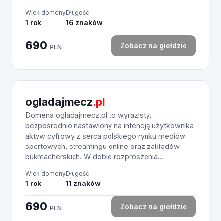
Wiek domeny
Długość
1 rok
16 znaków
690
Zobacz na giełdzie
PLN
ogladajmecz
.pl
Domena ogladajmecz.pl to wyrazisty,
bezpośrednio nastawiony na intencję użytkownika
aktyw cyfrowy z serca polskiego rynku mediów
sportowych, streamingu online oraz zakładów
bukmacherskich. W dobie rozproszenia...
Wiek domeny
Długość
1 rok
11 znaków
690
Zobacz na giełdzie
PLN