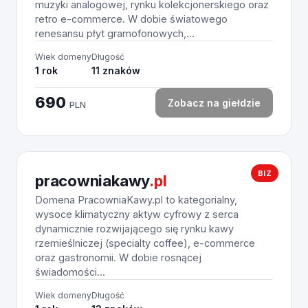
muzyki analogowej, rynku kolekcjonerskiego oraz
retro e-commerce. W dobie światowego
renesansu płyt gramofonowych,...
Wiek domeny
Długość
1 rok
11 znaków
690
Zobacz na giełdzie
PLN
BIZ
pracowniakawy
.pl
Domena PracowniaKawy.pl to kategorialny,
wysoce klimatyczny aktyw cyfrowy z serca
dynamicznie rozwijającego się rynku kawy
rzemieślniczej (specialty coffee), e-commerce
oraz gastronomii. W dobie rosnącej
świadomości...
Wiek domeny
Długość