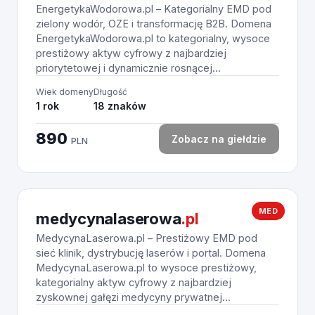
EnergetykaWodorowa.pl – Kategorialny EMD pod
zielony wodór, OZE i transformację B2B. Domena
EnergetykaWodorowa.pl to kategorialny, wysoce
prestiżowy aktyw cyfrowy z najbardziej
priorytetowej i dynamicznie rosnącej...
Wiek domeny
Długość
1 rok
18 znaków
890
Zobacz na giełdzie
PLN
MED
medycynalaserowa
.pl
MedycynaLaserowa.pl – Prestiżowy EMD pod
sieć klinik, dystrybucję laserów i portal. Domena
MedycynaLaserowa.pl to wysoce prestiżowy,
kategorialny aktyw cyfrowy z najbardziej
zyskownej gałęzi medycyny prywatnej...