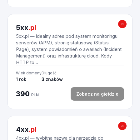
3
5xx
.pl
5xx.pl — idealny adres pod system monitoringu
serwerów (APM), stronię statusową (Status
Page), system powiadomień o awariach (Incident
Management) oraz infrastrukturę cloud. Kody
HTTP to...
Wiek domeny
Długość
1 rok
3 znaków
390
Zobacz na giełdzie
PLN
3
4xx
.pl
4xx.pl — wybitna nazwa dla narzędzia do