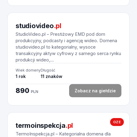
studiovideo
.pl
StudioVideo.pl – Prestiżowy EMD pod dom
produkcyjny, podcasty i agencję wideo. Domena
studiovideo.pl to kategorialny, wysoce
transakcyjny aktyw cyfrowy z samego serca rynku
produkcji wideo,...
Wiek domeny
Długość
1 rok
11 znaków
890
Zobacz na giełdzie
PLN
OZE
termoinspekcja
.pl
TermoInspekcja.pl – Kategorialna domena dla