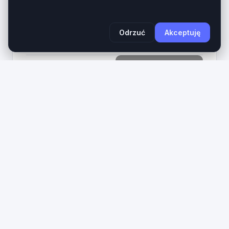
aktywnej (call-to-action) tworzy kompletne
aktywo cyfrowe dla...
Wiek domeny
Długość
Odrzuć
Akceptuję
1 rok
27 znaków
1490
Zobacz na giełdzie
PLN
3
ixd
.pl
IxD.pl – Prestiżowa 3-literowa domena LLL dla
Interaction Design, UX i IT. Domena ixd.pl to
ultrakrótki, bezkompromisowy aktyw cyfrowy z
najbardziej cenionej kategorii domen krajowych...
Wiek domeny
Długość
1 rok
3 znaków
890
Zobacz na giełdzie
PLN