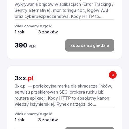
wykrywania błędów w aplikacjach (Error Tracking /
Sentry alternative), monitoringu 404, logów WAF
oraz cyberbezpieczeństwa. Kody HTTP to...
Wiek domeny
Długość
1 rok
3 znaków
390
Zobacz na giełdzie
PLN
3
3xx
.pl
3xx.pl — perfekcyjna marka dla skracacza linków,
serwisu przekierowań SEO, brokera ruchu lub
routera aplikacji. Kody HTTP to absolutny kanon
wiedzy inżynierskiej. Rynek narzędzi do...
Wiek domeny
Długość
1 rok
3 znaków