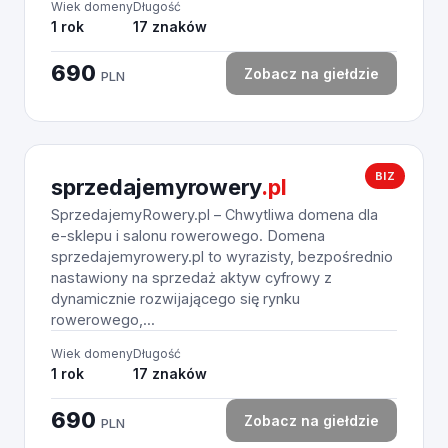
Wiek domeny
Długość
1 rok
17 znaków
690
Zobacz na giełdzie
PLN
BIZ
sprzedajemyrowery
.pl
SprzedajemyRowery.pl – Chwytliwa domena dla
e-sklepu i salonu rowerowego. Domena
sprzedajemyrowery.pl to wyrazisty, bezpośrednio
nastawiony na sprzedaż aktyw cyfrowy z
dynamicznie rozwijającego się rynku
rowerowego,...
Wiek domeny
Długość
1 rok
17 znaków
690
Zobacz na giełdzie
PLN