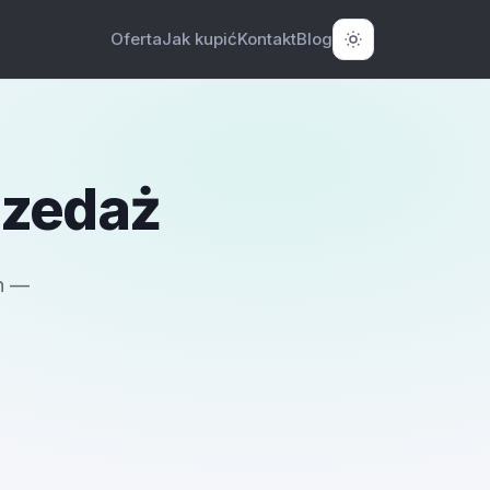
Oferta
Jak kupić
Kontakt
Blog
rzedaż
h —