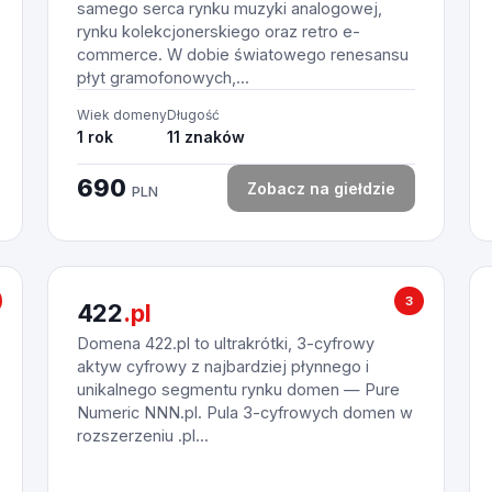
samego serca rynku muzyki analogowej,
rynku kolekcjonerskiego oraz retro e-
commerce. W dobie światowego renesansu
płyt gramofonowych,...
Wiek domeny
Długość
1 rok
11 znaków
690
Zobacz na giełdzie
PLN
3
422
.pl
Domena 422.pl to ultrakrótki, 3-cyfrowy
aktyw cyfrowy z najbardziej płynnego i
unikalnego segmentu rynku domen — Pure
Numeric NNN.pl. Pula 3-cyfrowych domen w
rozszerzeniu .pl...