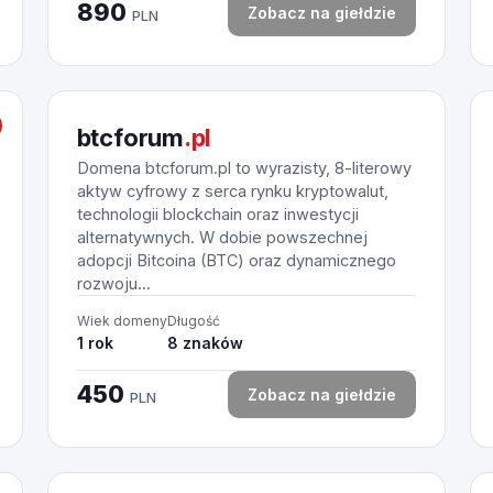
890
Zobacz na giełdzie
PLN
btcforum
.pl
Domena btcforum.pl to wyrazisty, 8-literowy
aktyw cyfrowy z serca rynku kryptowalut,
technologii blockchain oraz inwestycji
alternatywnych. W dobie powszechnej
adopcji Bitcoina (BTC) oraz dynamicznego
rozwoju...
Wiek domeny
Długość
1 rok
8 znaków
450
Zobacz na giełdzie
PLN