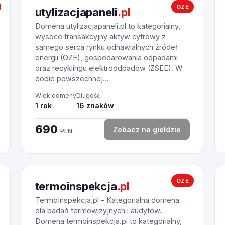
OZE
utylizacjapaneli
.pl
Domena utylizacjapaneli.pl to kategorialny,
wysoce transakcyjny aktyw cyfrowy z
samego serca rynku odnawialnych źródeł
energii (OZE), gospodarowania odpadami
oraz recyklingu elektroodpadów (ZSEE). W
dobie powszechnej...
Wiek domeny
Długość
1 rok
16 znaków
690
Zobacz na giełdzie
PLN
OZE
termoinspekcja
.pl
TermoInspekcja.pl – Kategorialna domena
dla badań termowizyjnych i audytów.
Domena termoinspekcja.pl to kategorialny,