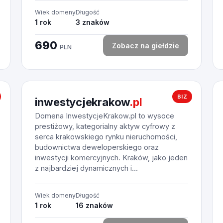
Wiek domeny
Długość
1 rok
3 znaków
690
Zobacz na giełdzie
PLN
BIZ
inwestycjekrakow
.pl
Domena InwestycjeKrakow.pl to wysoce
prestiżowy, kategorialny aktyw cyfrowy z
serca krakowskiego rynku nieruchomości,
budownictwa deweloperskiego oraz
inwestycji komercyjnych. Kraków, jako jeden
z najbardziej dynamicznych i...
Wiek domeny
Długość
1 rok
16 znaków