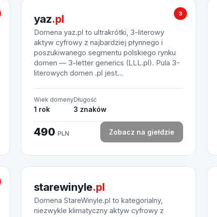
3
yaz
.pl
Domena yaz.pl to ultrakrótki, 3-literowy
aktyw cyfrowy z najbardziej płynnego i
poszukiwanego segmentu polskiego rynku
domen — 3-letter generics (LLL.pl). Pula 3-
literowych domen .pl jest...
Wiek domeny
Długość
1 rok
3 znaków
490
Zobacz na giełdzie
PLN
starewinyle
.pl
Domena StareWinyle.pl to kategorialny,
niezwykle klimatyczny aktyw cyfrowy z