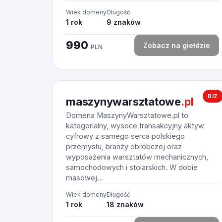
Wiek domeny
Długość
1 rok
9 znaków
990
Zobacz na giełdzie
PLN
BIZ
maszynywarsztatowe
.pl
Domena MaszynyWarsztatowe.pl to
kategorialny, wysoce transakcyjny aktyw
cyfrowy z samego serca polskiego
przemysłu, branży obróbczej oraz
wyposażenia warsztatów mechanicznych,
samochodowych i stolarskich. W dobie
masowej...
Wiek domeny
Długość
1 rok
18 znaków