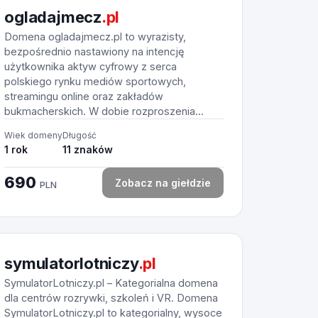
ogladajmecz
.pl
Domena ogladajmecz.pl to wyrazisty,
bezpośrednio nastawiony na intencję
użytkownika aktyw cyfrowy z serca
polskiego rynku mediów sportowych,
streamingu online oraz zakładów
bukmacherskich. W dobie rozproszenia...
Wiek domeny
Długość
1 rok
11 znaków
690
Zobacz na giełdzie
PLN
symulatorlotniczy
.pl
SymulatorLotniczy.pl – Kategorialna domena
dla centrów rozrywki, szkoleń i VR. Domena
SymulatorLotniczy.pl to kategorialny, wysoce