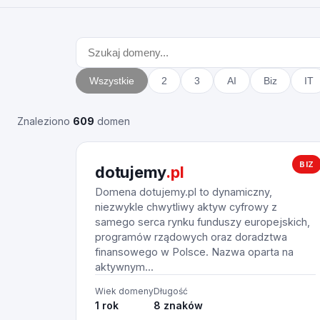
Wszystkie
2
3
AI
Biz
IT
Znaleziono
609
domen
BIZ
dotujemy
.pl
Domena dotujemy.pl to dynamiczny,
niezwykle chwytliwy aktyw cyfrowy z
samego serca rynku funduszy europejskich,
programów rządowych oraz doradztwa
finansowego w Polsce. Nazwa oparta na
aktywnym...
Wiek domeny
Długość
1 rok
8 znaków