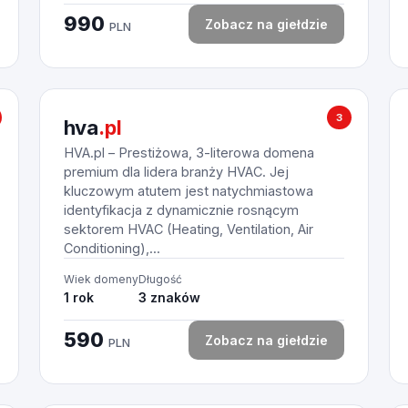
990
Zobacz na giełdzie
PLN
3
hva
.pl
HVA.pl – Prestiżowa, 3-literowa domena
premium dla lidera branży HVAC. Jej
kluczowym atutem jest natychmiastowa
identyfikacja z dynamicznie rosnącym
sektorem HVAC (Heating, Ventilation, Air
Conditioning),...
Wiek domeny
Długość
1 rok
3 znaków
590
Zobacz na giełdzie
PLN