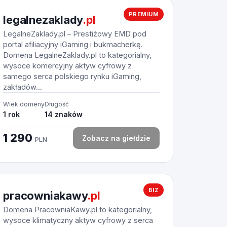
PREMIUM
legalnezaklady
.pl
LegalneZaklady.pl – Prestiżowy EMD pod
portal afiliacyjny iGaming i bukmacherkę.
Domena LegalneZaklady.pl to kategorialny,
wysoce komercyjny aktyw cyfrowy z
samego serca polskiego rynku iGaming,
zakładów...
Wiek domeny
Długość
1 rok
14 znaków
1 290
Zobacz na giełdzie
PLN
BIZ
pracowniakawy
.pl
Domena PracowniaKawy.pl to kategorialny,
wysoce klimatyczny aktyw cyfrowy z serca