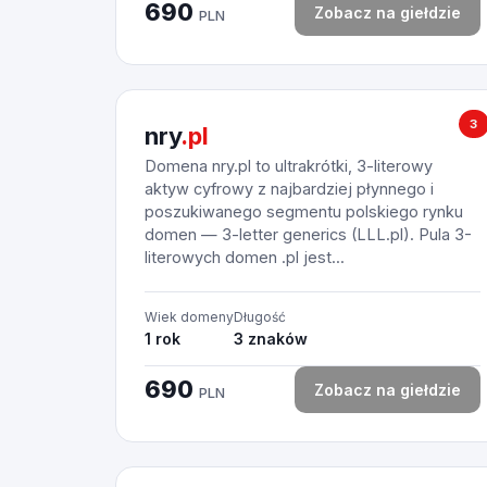
690
Zobacz na giełdzie
PLN
3
nry
.pl
Domena nry.pl to ultrakrótki, 3-literowy
aktyw cyfrowy z najbardziej płynnego i
poszukiwanego segmentu polskiego rynku
domen — 3-letter generics (LLL.pl). Pula 3-
literowych domen .pl jest...
Wiek domeny
Długość
1 rok
3 znaków
690
Zobacz na giełdzie
PLN