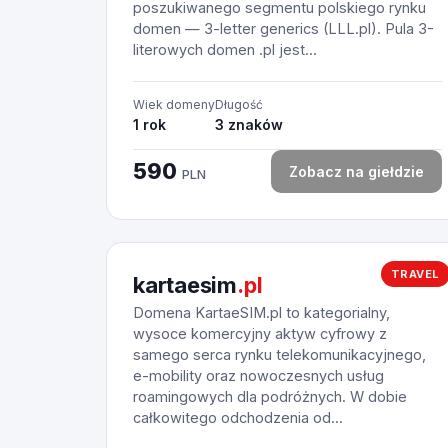
poszukiwanego segmentu polskiego rynku
domen — 3-letter generics (LLL.pl). Pula 3-
literowych domen .pl jest...
Wiek domeny
Długość
1 rok
3 znaków
590
Zobacz na giełdzie
PLN
TRAVEL
kartaesim
.pl
Domena KartaeSIM.pl to kategorialny,
wysoce komercyjny aktyw cyfrowy z
samego serca rynku telekomunikacyjnego,
e-mobility oraz nowoczesnych usług
roamingowych dla podróżnych. W dobie
całkowitego odchodzenia od...