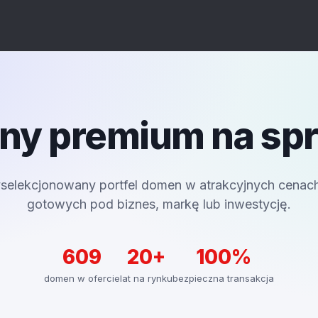
y premium na sp
selekcjonowany portfel domen w atrakcyjnych cenac
gotowych pod biznes, markę lub inwestycję.
609
20+
100%
domen w ofercie
lat na rynku
bezpieczna transakcja