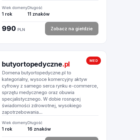
Wiek domeny
Długość
1 rok
11 znaków
990
Zobacz na giełdzie
PLN
MED
butyortopedyczne
.pl
Domena butyortopedyczne.pl to
kategorialny, wysoce komercyjny aktyw
cyfrowy z samego serca rynku e-commerce,
sprzętu medycznego oraz obuwia
specjalistycznego. W dobie rosnącej
świadomości zdrowotnej, wysokiego
zapotrzebowania...
Wiek domeny
Długość
1 rok
16 znaków