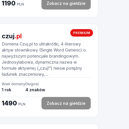
1190
Zobacz na giełdzie
PLN
PREMIUM
czuj
.pl
Domena Czuj.pl to ultrakrótki, 4-literowy
aktyw słownikowy (Single Word Generic) o
najwyższym potencjale brandingowym.
Jednosylabowa, dynamiczna nazwa w
formule aktywnej („czuj!”) niesie potężny
ładunek znaczeniowy,...
Wiek domeny
Długość
1 rok
4 znaków
1490
Zobacz na giełdzie
PLN