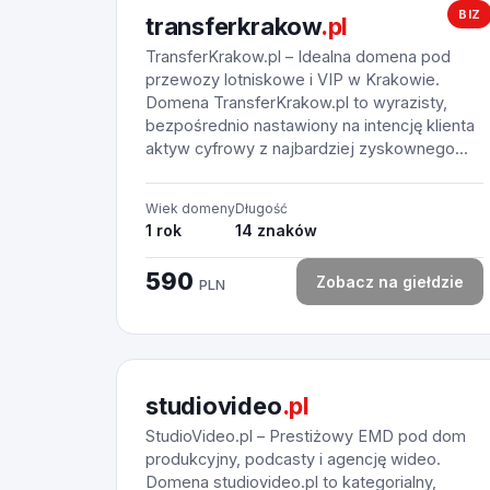
BIZ
transferkrakow
.pl
TransferKrakow.pl – Idealna domena pod
przewozy lotniskowe i VIP w Krakowie.
Domena TransferKrakow.pl to wyrazisty,
bezpośrednio nastawiony na intencję klienta
aktyw cyfrowy z najbardziej zyskownego...
Wiek domeny
Długość
1 rok
14 znaków
590
Zobacz na giełdzie
PLN
studiovideo
.pl
StudioVideo.pl – Prestiżowy EMD pod dom
produkcyjny, podcasty i agencję wideo.
Domena studiovideo.pl to kategorialny,