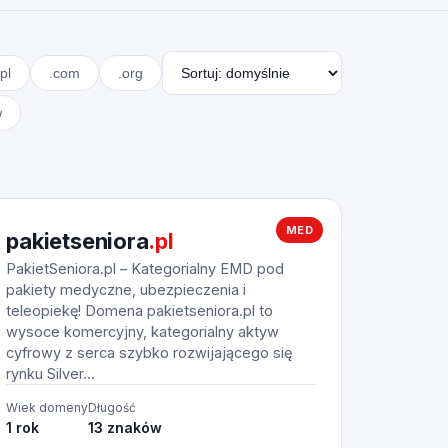
pl
.com
.org
w
MED
pakietseniora
.pl
PakietSeniora.pl – Kategorialny EMD pod
pakiety medyczne, ubezpieczenia i
teleopiekę! Domena pakietseniora.pl to
wysoce komercyjny, kategorialny aktyw
cyfrowy z serca szybko rozwijającego się
rynku Silver...
Wiek domeny
Długość
1 rok
13 znaków