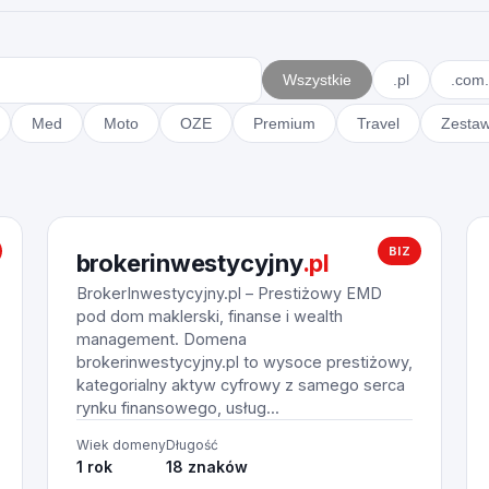
Wszystkie
.pl
.com.
Med
Moto
OZE
Premium
Travel
Zesta
BIZ
brokerinwestycyjny
.pl
BrokerInwestycyjny.pl – Prestiżowy EMD
pod dom maklerski, finanse i wealth
management. Domena
brokerinwestycyjny.pl to wysoce prestiżowy,
kategorialny aktyw cyfrowy z samego serca
rynku finansowego, usług...
Wiek domeny
Długość
1 rok
18 znaków