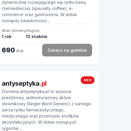
dynamicznie rozwijającego się rynku kawy
rzemieślniczej (specialty coffee), e-
commerce oraz gastronomii. W dobie
rosnącej świadomości...
Wiek domeny
Długość
1 rok
13 znaków
690
Zobacz na giełdzie
PLN
MED
antyseptyka
.pl
Domena antyseptyka.pl to wysoce
prestiżowy, jednowyrazowy aktyw
słownikowy (Single Word Generic) z samego
serca rynku farmaceutycznego,
medycznego oraz przemysłu środków
dezynfekcyjnych. W dobie rosnących
rygorów...