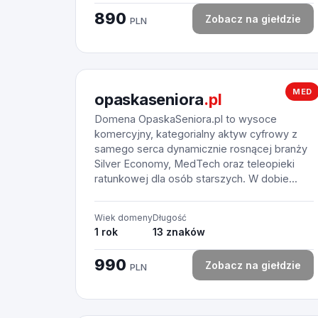
890
Zobacz na giełdzie
PLN
MED
opaskaseniora
.pl
Domena OpaskaSeniora.pl to wysoce
komercyjny, kategorialny aktyw cyfrowy z
samego serca dynamicznie rosnącej branży
Silver Economy, MedTech oraz teleopieki
ratunkowej dla osób starszych. W dobie...
Wiek domeny
Długość
1 rok
13 znaków
990
Zobacz na giełdzie
PLN