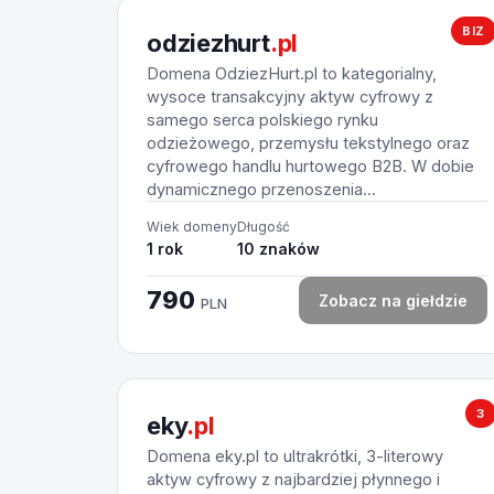
BIZ
odziezhurt
.pl
Domena OdziezHurt.pl to kategorialny,
wysoce transakcyjny aktyw cyfrowy z
samego serca polskiego rynku
odzieżowego, przemysłu tekstylnego oraz
cyfrowego handlu hurtowego B2B. W dobie
dynamicznego przenoszenia...
Wiek domeny
Długość
1 rok
10 znaków
790
Zobacz na giełdzie
PLN
3
eky
.pl
Domena eky.pl to ultrakrótki, 3-literowy
aktyw cyfrowy z najbardziej płynnego i