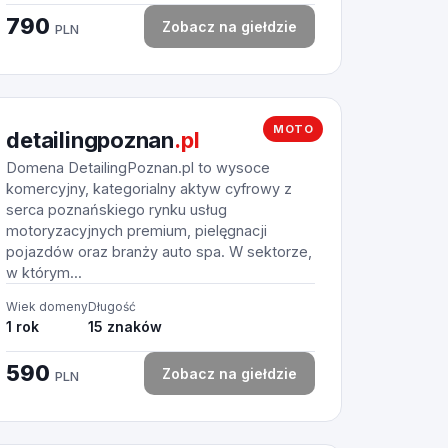
790
Zobacz na giełdzie
PLN
MOTO
detailingpoznan
.pl
Domena DetailingPoznan.pl to wysoce
komercyjny, kategorialny aktyw cyfrowy z
serca poznańskiego rynku usług
motoryzacyjnych premium, pielęgnacji
pojazdów oraz branży auto spa. W sektorze,
w którym...
Wiek domeny
Długość
1 rok
15 znaków
590
Zobacz na giełdzie
PLN