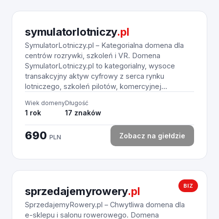
symulatorlotniczy
.pl
SymulatorLotniczy.pl – Kategorialna domena dla
centrów rozrywki, szkoleń i VR. Domena
SymulatorLotniczy.pl to kategorialny, wysoce
transakcyjny aktyw cyfrowy z serca rynku
lotniczego, szkoleń pilotów, komercyjnej...
Wiek domeny
Długość
1 rok
17 znaków
690
Zobacz na giełdzie
PLN
BIZ
sprzedajemyrowery
.pl
SprzedajemyRowery.pl – Chwytliwa domena dla
e-sklepu i salonu rowerowego. Domena