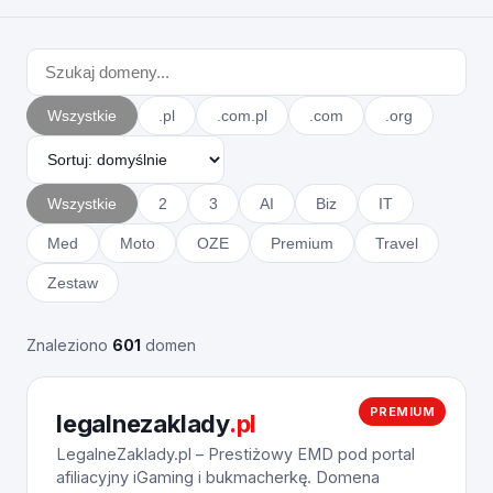
Wszystkie
.pl
.com.pl
.com
.org
Wszystkie
2
3
AI
Biz
IT
Med
Moto
OZE
Premium
Travel
Zestaw
Znaleziono
601
domen
PREMIUM
legalnezaklady
.pl
LegalneZaklady.pl – Prestiżowy EMD pod portal
afiliacyjny iGaming i bukmacherkę. Domena