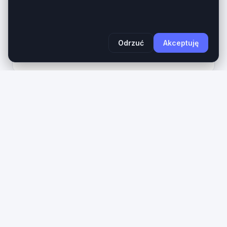
Wiek domeny
Długość
1 rok
14 znaków
Odrzuć
Akceptuję
690
Zobacz na giełdzie
PLN
AI
aidoradztwo
.pl
AiDoradztwo.pl – Prestiżowy brand dla agencji
konsultingowej i wdrożeń AI. Domena
aidoradztwo.pl to nowoczesny, wysoce rynkowy
aktyw cyfrowy z najbardziej dynamicznego
sektora gospodarki cyfrowej —...
Wiek domeny
Długość
1 rok
11 znaków
690
Zobacz na giełdzie
PLN