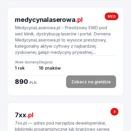
MED
medycynalaserowa
.pl
MedycynaLaserowa.pl – Prestiżowy EMD pod
sieć klinik, dystrybucję laserów i portal. Domena
MedycynaLaserowa.pl to wysoce prestiżowy,
kategorialny aktyw cyfrowy z najbardziej
zyskownej gałęzi medycyny prywatnej...
Wiek domeny
Długość
1 rok
16 znaków
890
Zobacz na giełdzie
PLN
3
7xx
.pl
7xx.pl — adres pod narzędzia deweloperskie,
biblioteki programistyczne lub branżowy serwis