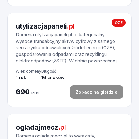
OZE
utylizacjapaneli
.pl
Domena utylizacjapaneli.pl to kategorialny,
wysoce transakcyjny aktyw cyfrowy z samego
serca rynku odnawialnych źródeł energii (OZE),
gospodarowania odpadami oraz recyklingu
elektroodpadów (ZSEE). W dobie powszechnej...
Wiek domeny
Długość
1 rok
16 znaków
690
Zobacz na giełdzie
PLN
ogladajmecz
.pl
Domena ogladajmecz.pl to wyrazisty,