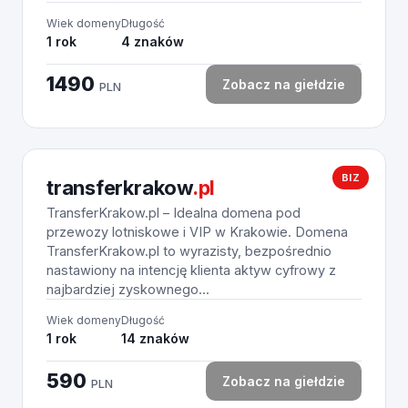
Wiek domeny
Długość
1 rok
4 znaków
1490
Zobacz na giełdzie
PLN
BIZ
transferkrakow
.pl
TransferKrakow.pl – Idealna domena pod
przewozy lotniskowe i VIP w Krakowie. Domena
TransferKrakow.pl to wyrazisty, bezpośrednio
nastawiony na intencję klienta aktyw cyfrowy z
najbardziej zyskownego...
Wiek domeny
Długość
1 rok
14 znaków
590
Zobacz na giełdzie
PLN