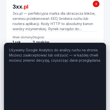
3
3xx
.pl
3xx.pl — perfekcyjna marka dla skracacza linków,
serwisu przekierowań SEO, brokera ruchu lub
routera aplikacji. Kody HTTP to absolutny kanon
wiedzy inżynierskiej. Rynek narzędzi do...
Wiek domeny
Długość
1 rok
3 znaków
Używamy Google Analytics do analizy ruchu na stronie.
390
Zobacz na giełdzie
PLN
Możesz zaakceptować lub odrzucić — w każdej chwili
możesz zmienić decyzję, czyszcząc dane przeglądania.
TRAVEL
taniawycieczka
.pl
TaniaWycieczka.pl – Chwytliwy adres dla portalu
turystycznego i okazyjnych wczasów. Domena
TaniaWycieczka.pl to precyzyjny, wysoce
komercyjny aktyw cyfrowy z niezwykle
marżowego rynku turystyki, wczasów last...