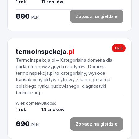
1 rok
11 znaków
890
Zobacz na giełdzie
PLN
OZE
termoinspekcja
.pl
TermoInspekcja.pl – Kategorialna domena dla
badań termowizyjnych i audytów. Domena
termoinspekcja.pl to kategorialny, wysoce
transakcyjny aktyw cyfrowy z samego serca
polskiego rynku budowlanego, diagnostyki
technicznej...
Wiek domeny
Długość
1 rok
14 znaków
690
Zobacz na giełdzie
PLN