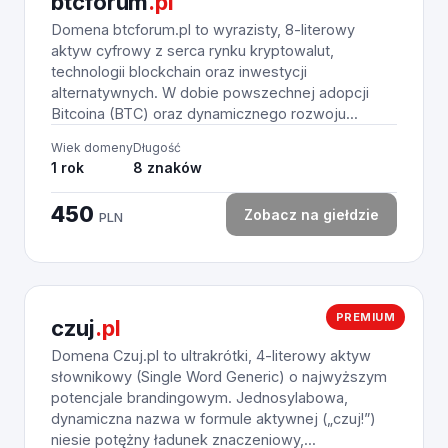
btcforum
.pl
Domena btcforum.pl to wyrazisty, 8-literowy
aktyw cyfrowy z serca rynku kryptowalut,
technologii blockchain oraz inwestycji
alternatywnych. W dobie powszechnej adopcji
Bitcoina (BTC) oraz dynamicznego rozwoju...
Wiek domeny
Długość
1 rok
8 znaków
450
Zobacz na giełdzie
PLN
PREMIUM
czuj
.pl
Domena Czuj.pl to ultrakrótki, 4-literowy aktyw
słownikowy (Single Word Generic) o najwyższym
potencjale brandingowym. Jednosylabowa,
dynamiczna nazwa w formule aktywnej („czuj!”)
niesie potężny ładunek znaczeniowy,...