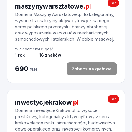
BIZ
maszynywarsztatowe
.pl
Domena MaszynyWarsztatowe.pl to kategorialny,
wysoce transakcyjny aktyw cyfrowy z samego
serca polskiego przemysłu, branży obróbczej
oraz wyposażenia warsztatów mechanicznych,
samochodowych i stolarskich. W dobie masowej...
Wiek domeny
Długość
1 rok
18 znaków
690
Zobacz na giełdzie
PLN
BIZ
inwestycjekrakow
.pl
Domena InwestycjeKrakow.pl to wysoce
prestiżowy, kategorialny aktyw cyfrowy z serca
krakowskiego rynku nieruchomości, budownictwa
deweloperskiego oraz inwestycji komercyjnych.