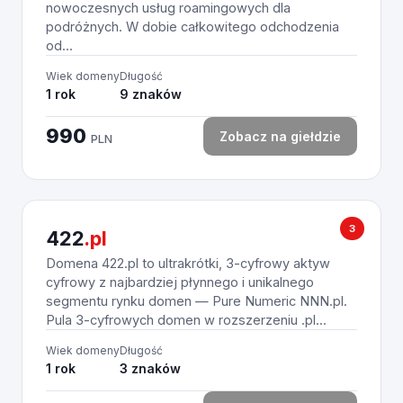
nowoczesnych usług roamingowych dla
podróżnych. W dobie całkowitego odchodzenia
od...
Wiek domeny
Długość
1 rok
9 znaków
990
Zobacz na giełdzie
PLN
3
422
.pl
Domena 422.pl to ultrakrótki, 3-cyfrowy aktyw
cyfrowy z najbardziej płynnego i unikalnego
segmentu rynku domen — Pure Numeric NNN.pl.
Pula 3-cyfrowych domen w rozszerzeniu .pl...
Wiek domeny
Długość
1 rok
3 znaków