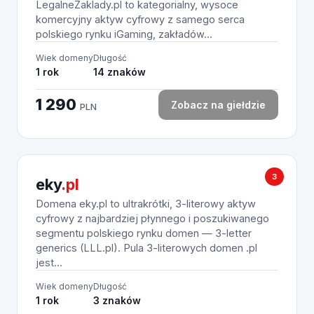
LegalneZaklady.pl to kategorialny, wysoce
komercyjny aktyw cyfrowy z samego serca
polskiego rynku iGaming, zakładów...
Wiek domeny
Długość
1 rok
14 znaków
1 290
Zobacz na giełdzie
PLN
3
eky
.pl
Domena eky.pl to ultrakrótki, 3-literowy aktyw
cyfrowy z najbardziej płynnego i poszukiwanego
segmentu polskiego rynku domen — 3-letter
generics (LLL.pl). Pula 3-literowych domen .pl
jest...
Wiek domeny
Długość
1 rok
3 znaków