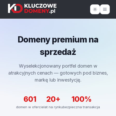
Domeny premium na
sprzedaż
Wyselekcjonowany portfel domen w
atrakcyjnych cenach — gotowych pod biznes,
markę lub inwestycję.
601
20+
100%
domen w ofercie
lat na rynku
bezpieczna transakcja