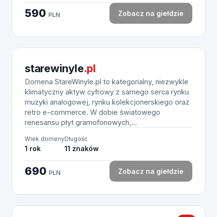
590
Zobacz na giełdzie
PLN
starewinyle
.pl
Domena StareWinyle.pl to kategorialny, niezwykle
klimatyczny aktyw cyfrowy z samego serca rynku
muzyki analogowej, rynku kolekcjonerskiego oraz
retro e-commerce. W dobie światowego
renesansu płyt gramofonowych,...
Wiek domeny
Długość
1 rok
11 znaków
690
Zobacz na giełdzie
PLN