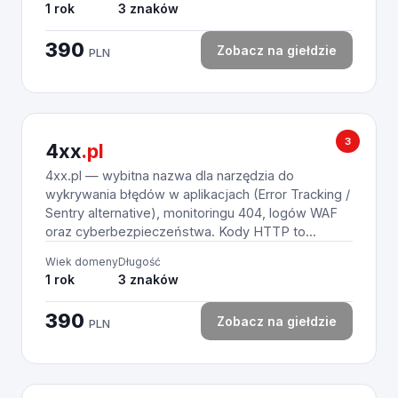
1 rok
3 znaków
390
Zobacz na giełdzie
PLN
3
4xx
.pl
4xx.pl — wybitna nazwa dla narzędzia do
wykrywania błędów w aplikacjach (Error Tracking /
Sentry alternative), monitoringu 404, logów WAF
oraz cyberbezpieczeństwa. Kody HTTP to...
Wiek domeny
Długość
1 rok
3 znaków
390
Zobacz na giełdzie
PLN