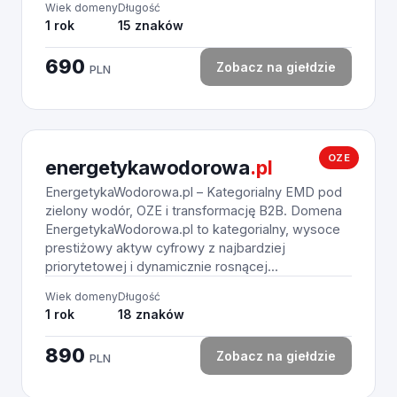
Wiek domeny
Długość
1 rok
15 znaków
690
Zobacz na giełdzie
PLN
OZE
energetykawodorowa
.pl
EnergetykaWodorowa.pl – Kategorialny EMD pod
zielony wodór, OZE i transformację B2B. Domena
EnergetykaWodorowa.pl to kategorialny, wysoce
prestiżowy aktyw cyfrowy z najbardziej
priorytetowej i dynamicznie rosnącej...
Wiek domeny
Długość
1 rok
18 znaków
890
Zobacz na giełdzie
PLN