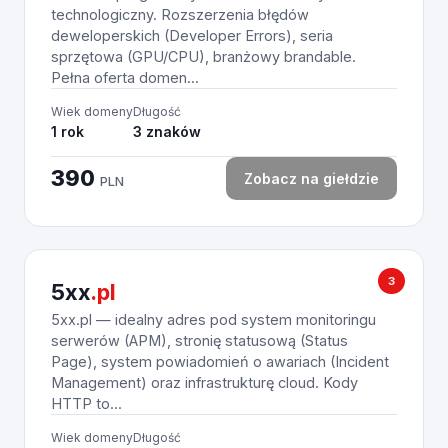
technologiczny. Rozszerzenia błędów
deweloperskich (Developer Errors), seria
sprzętowa (GPU/CPU), branżowy brandable.
Pełna oferta domen...
Wiek domeny
Długość
1 rok
3 znaków
390
Zobacz na giełdzie
PLN
3
5xx
.pl
5xx.pl — idealny adres pod system monitoringu
serwerów (APM), stronię statusową (Status
Page), system powiadomień o awariach (Incident
Management) oraz infrastrukturę cloud. Kody
HTTP to...
Wiek domeny
Długość