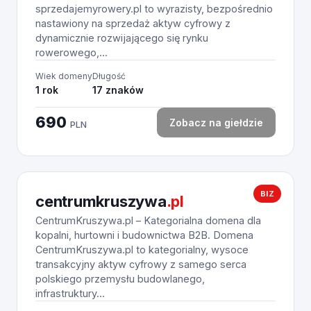
sprzedajemyrowery.pl to wyrazisty, bezpośrednio
nastawiony na sprzedaż aktyw cyfrowy z
dynamicznie rozwijającego się rynku
rowerowego,...
Wiek domeny
Długość
1 rok
17 znaków
690
Zobacz na giełdzie
PLN
BIZ
centrumkruszywa
.pl
CentrumKruszywa.pl – Kategorialna domena dla
kopalni, hurtowni i budownictwa B2B. Domena
CentrumKruszywa.pl to kategorialny, wysoce
transakcyjny aktyw cyfrowy z samego serca
polskiego przemysłu budowlanego,
infrastruktury...