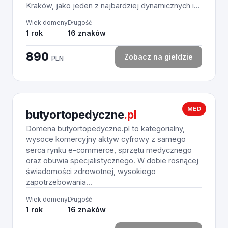
Kraków, jako jeden z najbardziej dynamicznych i...
Wiek domeny
Długość
1 rok
16 znaków
890
Zobacz na giełdzie
PLN
MED
butyortopedyczne
.pl
Domena butyortopedyczne.pl to kategorialny,
wysoce komercyjny aktyw cyfrowy z samego
serca rynku e-commerce, sprzętu medycznego
oraz obuwia specjalistycznego. W dobie rosnącej
świadomości zdrowotnej, wysokiego
zapotrzebowania...
Wiek domeny
Długość
1 rok
16 znaków