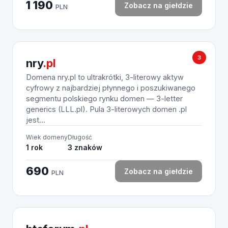
1 190
Zobacz na giełdzie
PLN
3
nry
.pl
Domena nry.pl to ultrakrótki, 3-literowy aktyw
cyfrowy z najbardziej płynnego i poszukiwanego
segmentu polskiego rynku domen — 3-letter
generics (LLL.pl). Pula 3-literowych domen .pl
jest...
Wiek domeny
Długość
1 rok
3 znaków
690
Zobacz na giełdzie
PLN