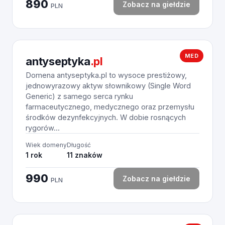
890
Zobacz na giełdzie
PLN
MED
antyseptyka
.pl
Domena antyseptyka.pl to wysoce prestiżowy,
jednowyrazowy aktyw słownikowy (Single Word
Generic) z samego serca rynku
farmaceutycznego, medycznego oraz przemysłu
środków dezynfekcyjnych. W dobie rosnących
rygorów...
Wiek domeny
Długość
1 rok
11 znaków
990
Zobacz na giełdzie
PLN