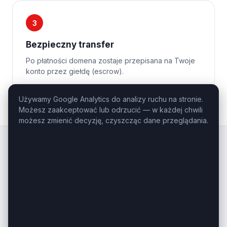
3
Bezpieczny transfer
Po płatności domena zostaje przepisana na Twoje
konto przez giełdę (escrow).
Używamy Google Analytics do analizy ruchu na stronie.
Możesz zaakceptować lub odrzucić — w każdej chwili
możesz zmienić decyzję, czyszcząc dane przeglądania.
Kluczowe
Domeny
.pl
Profesjonalny domaining — domeny
inwestycyjne i premium na sprzedaż.
Masz pytanie o konkretną domenę?
Zadzwoń: +48 506-085-868
kontakt@kluczowedomeny.pl