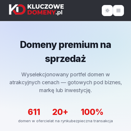
Domeny premium na
sprzedaż
Wyselekcjonowany portfel domen w
atrakcyjnych cenach — gotowych pod biznes,
markę lub inwestycję.
611
20+
100%
domen w ofercie
lat na rynku
bezpieczna transakcja