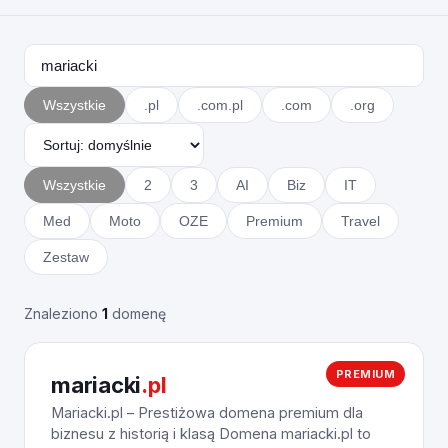
Wszystkie
.pl
.com.pl
.com
.org
Wszystkie
2
3
AI
Biz
IT
Med
Moto
OZE
Premium
Travel
Zestaw
Znaleziono
1
domenę
PREMIUM
mariacki
.pl
Mariacki.pl – Prestiżowa domena premium dla
biznesu z historią i klasą Domena mariacki.pl to