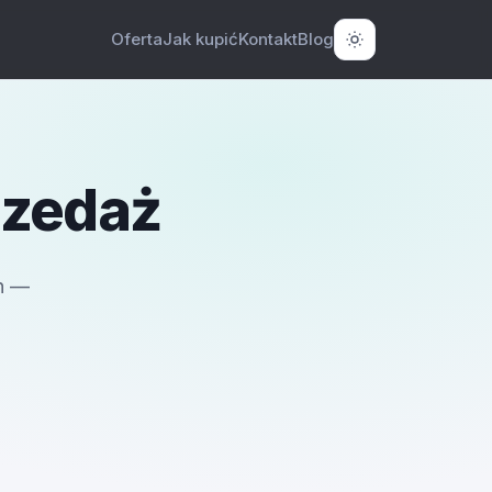
Oferta
Jak kupić
Kontakt
Blog
rzedaż
h —