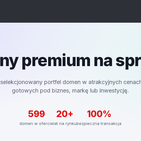
y premium na sp
selekcjonowany portfel domen w atrakcyjnych cenac
gotowych pod biznes, markę lub inwestycję.
599
20+
100%
domen w ofercie
lat na rynku
bezpieczna transakcja