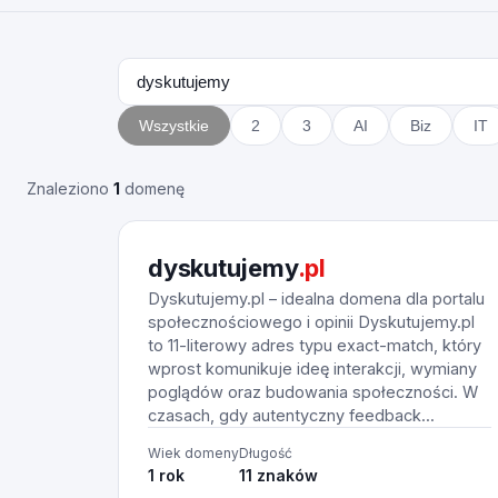
Wszystkie
2
3
AI
Biz
IT
Znaleziono
1
domenę
dyskutujemy
.pl
Dyskutujemy.pl – idealna domena dla portalu
społecznościowego i opinii Dyskutujemy.pl
to 11-literowy adres typu exact-match, który
wprost komunikuje ideę interakcji, wymiany
poglądów oraz budowania społeczności. W
czasach, gdy autentyczny feedback...
Wiek domeny
Długość
1 rok
11 znaków