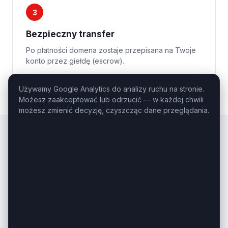
3
Bezpieczny transfer
Po płatności domena zostaje przepisana na Twoje
konto przez giełdę (escrow).
Używamy Google Analytics do analizy ruchu na stronie.
Możesz zaakceptować lub odrzucić — w każdej chwili
możesz zmienić decyzję, czyszcząc dane przeglądania.
Kluczowe
Domeny
.pl
Profesjonalny domaining — domeny
inwestycyjne i premium na sprzedaż.
Masz pytanie o konkretną domenę?
Zadzwoń: +48 506-085-868
kontakt@kluczowedomeny.pl