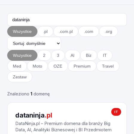
Wszystkie
.pl
.com.pl
.com
.org
Wszystkie
2
3
AI
Biz
IT
Med
Moto
OZE
Premium
Travel
Zestaw
Znaleziono
1
domenę
IT
dataninja
.pl
DataNinja.pl – Premium domena dla branży Big
Data, AI, Analityki Biznesowej i BI Przedmiotem