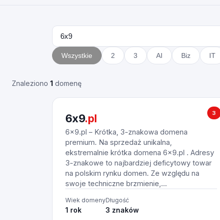
Wszystkie
2
3
AI
Biz
IT
Znaleziono
1
domenę
3
6x9
.pl
6x9.pl – Krótka, 3-znakowa domena
premium. Na sprzedaż unikalna,
ekstremalnie krótka domena 6x9.pl . Adresy
3-znakowe to najbardziej deficytowy towar
na polskim rynku domen. Ze względu na
swoje techniczne brzmienie,...
Wiek domeny
Długość
1 rok
3 znaków