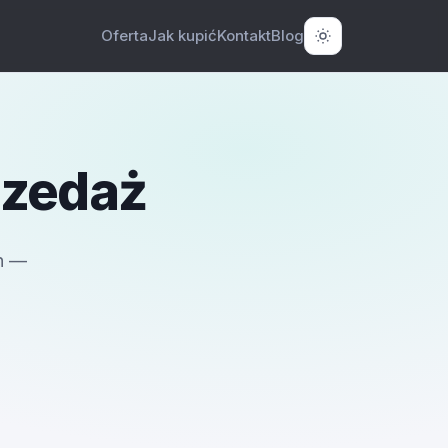
Oferta
Jak kupić
Kontakt
Blog
rzedaż
h —