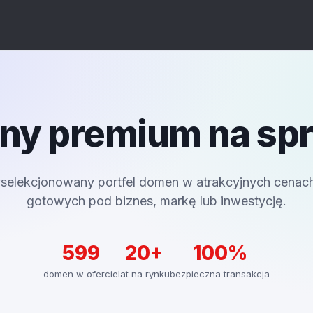
y premium na sp
selekcjonowany portfel domen w atrakcyjnych cenac
gotowych pod biznes, markę lub inwestycję.
599
20+
100%
domen w ofercie
lat na rynku
bezpieczna transakcja