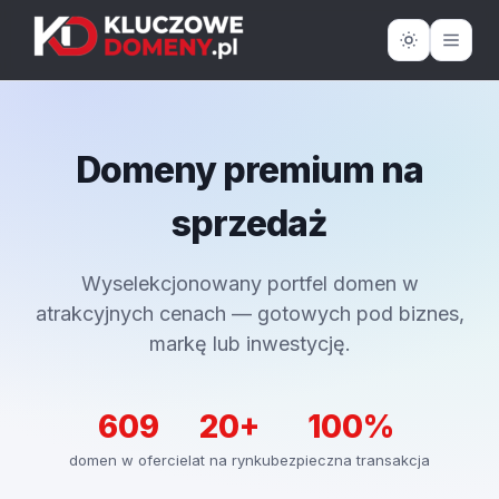
Domeny premium na
sprzedaż
Wyselekcjonowany portfel domen w
atrakcyjnych cenach — gotowych pod biznes,
markę lub inwestycję.
609
20+
100%
domen w ofercie
lat na rynku
bezpieczna transakcja