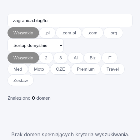
Wszystkie
.pl
.com.pl
.com
.org
Wszystkie
2
3
AI
Biz
IT
Med
Moto
OZE
Premium
Travel
Zestaw
Znaleziono
0
domen
Brak domen spełniających kryteria wyszukiwania.