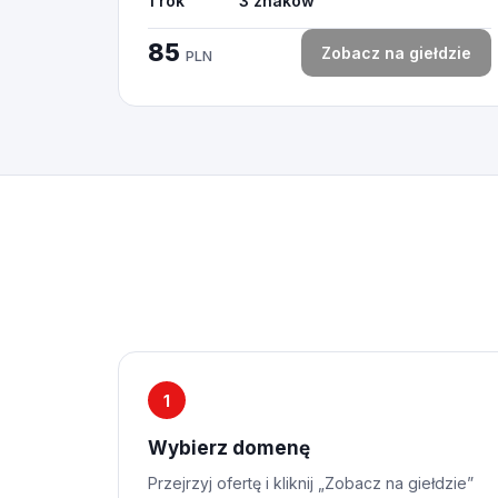
1 rok
3 znaków
85
Zobacz na giełdzie
PLN
1
Wybierz domenę
Przejrzyj ofertę i kliknij „Zobacz na giełdzie”