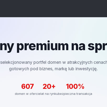
y premium na sp
selekcjonowany portfel domen w atrakcyjnych cenac
gotowych pod biznes, markę lub inwestycję.
607
20+
100%
domen w ofercie
lat na rynku
bezpieczna transakcja