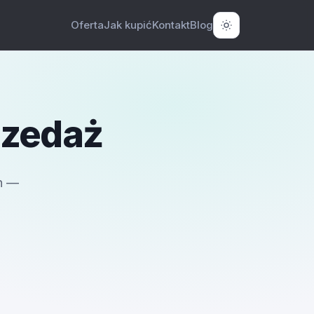
Oferta
Jak kupić
Kontakt
Blog
rzedaż
h —