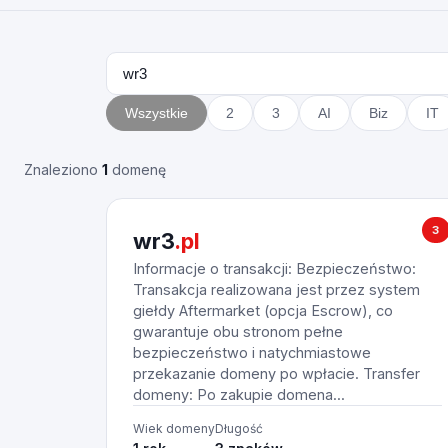
Wszystkie
2
3
AI
Biz
IT
Znaleziono
1
domenę
3
wr3
.pl
Informacje o transakcji: Bezpieczeństwo:
Transakcja realizowana jest przez system
giełdy Aftermarket (opcja Escrow), co
gwarantuje obu stronom pełne
bezpieczeństwo i natychmiastowe
przekazanie domeny po wpłacie. Transfer
domeny: Po zakupie domena...
Wiek domeny
Długość