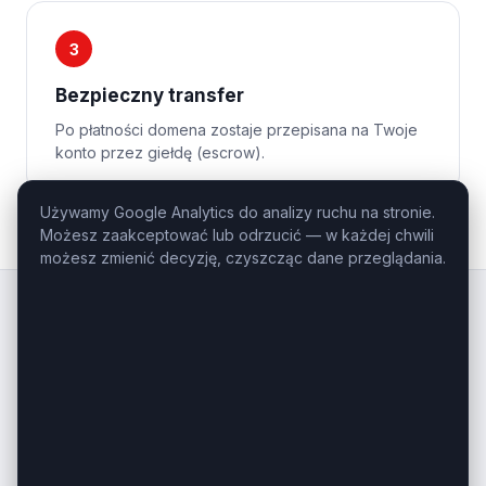
3
Bezpieczny transfer
Po płatności domena zostaje przepisana na Twoje
konto przez giełdę (escrow).
Używamy Google Analytics do analizy ruchu na stronie.
Możesz zaakceptować lub odrzucić — w każdej chwili
możesz zmienić decyzję, czyszcząc dane przeglądania.
Kluczowe
Domeny
.pl
Profesjonalny domaining — domeny
inwestycyjne i premium na sprzedaż.
Masz pytanie o konkretną domenę?
Zadzwoń: +48 506-085-868
kontakt@kluczowedomeny.pl