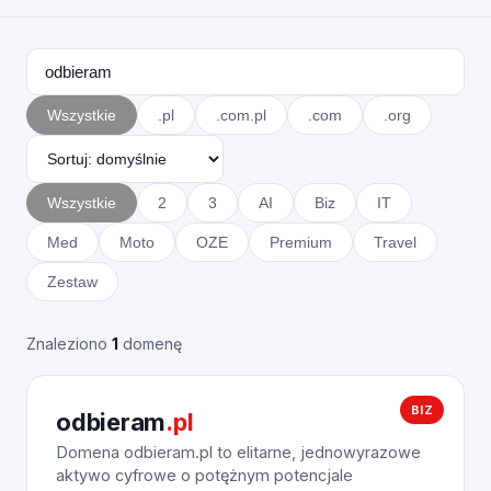
Wszystkie
.pl
.com.pl
.com
.org
Wszystkie
2
3
AI
Biz
IT
Med
Moto
OZE
Premium
Travel
Zestaw
Znaleziono
1
domenę
BIZ
odbieram
.pl
Domena odbieram.pl to elitarne, jednowyrazowe
aktywo cyfrowe o potężnym potencjale