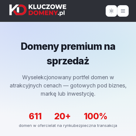
Domeny premium na
sprzedaż
Wyselekcjonowany portfel domen w
atrakcyjnych cenach — gotowych pod biznes,
markę lub inwestycję.
611
20+
100%
domen w ofercie
lat na rynku
bezpieczna transakcja