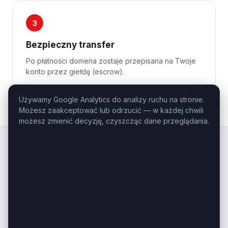
3
Bezpieczny transfer
Po płatności domena zostaje przepisana na Twoje
konto przez giełdę (escrow).
Używamy Google Analytics do analizy ruchu na stronie.
Możesz zaakceptować lub odrzucić — w każdej chwili
możesz zmienić decyzję, czyszcząc dane przeglądania.
Kluczowe
Domeny
.pl
Profesjonalny domaining — domeny
inwestycyjne i premium na sprzedaż.
Masz pytanie o konkretną domenę?
Zadzwoń: +48 506-085-868
kontakt@kluczowedomeny.pl