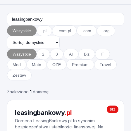
Wszystkie
.pl
.com.pl
.com
.org
Wszystkie
2
3
AI
Biz
IT
Med
Moto
OZE
Premium
Travel
Zestaw
Znaleziono
1
domenę
BIZ
leasingbankowy
.pl
Domena LeasingBankowy.pl to synonim
bezpieczeństwa i stabilności finansowej. Na