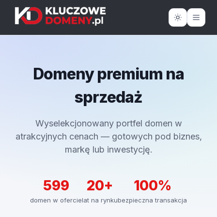
Domeny premium na
sprzedaż
Wyselekcjonowany portfel domen w
atrakcyjnych cenach — gotowych pod biznes,
markę lub inwestycję.
599
20+
100%
domen w ofercie
lat na rynku
bezpieczna transakcja