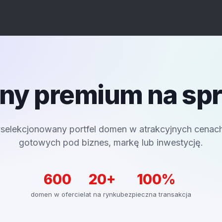
y premium na sp
selekcjonowany portfel domen w atrakcyjnych cenac
gotowych pod biznes, markę lub inwestycję.
600
20+
100%
domen w ofercie
lat na rynku
bezpieczna transakcja