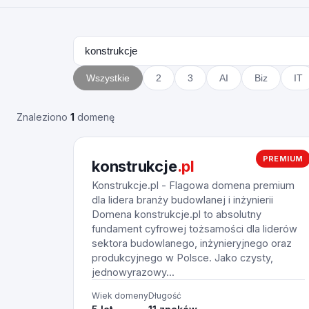
Wszystkie
2
3
AI
Biz
IT
Znaleziono
1
domenę
PREMIUM
konstrukcje
.pl
Konstrukcje.pl - Flagowa domena premium
dla lidera branży budowlanej i inżynierii
Domena konstrukcje.pl to absolutny
fundament cyfrowej tożsamości dla liderów
sektora budowlanego, inżynieryjnego oraz
produkcyjnego w Polsce. Jako czysty,
jednowyrazowy...
Wiek domeny
Długość