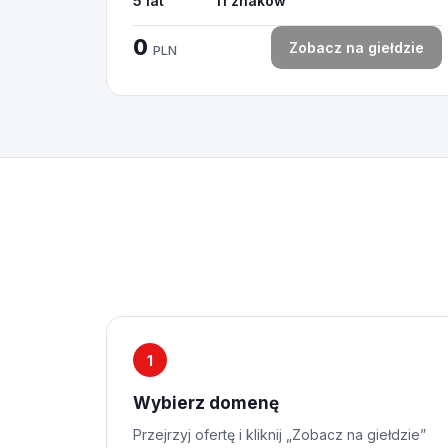
5 lat
11 znaków
0
Zobacz na giełdzie
PLN
1
Wybierz domenę
Przejrzyj ofertę i kliknij „Zobacz na giełdzie”