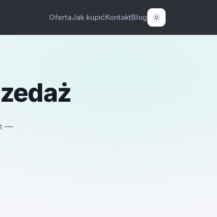
Oferta
Jak kupić
Kontakt
Blog
rzedaż
h —