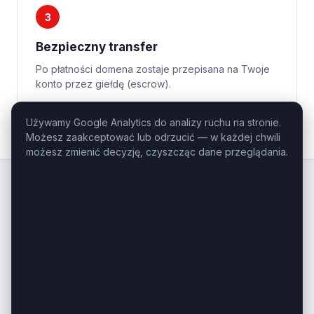
3
Bezpieczny transfer
Po płatności domena zostaje przepisana na Twoje
konto przez giełdę (escrow).
Używamy Google Analytics do analizy ruchu na stronie.
Możesz zaakceptować lub odrzucić — w każdej chwili
możesz zmienić decyzję, czyszcząc dane przeglądania.
Kluczowe
Domeny
.pl
Profesjonalny domaining — domeny
inwestycyjne i premium na sprzedaż.
Masz pytanie o konkretną domenę?
Zadzwoń: +48 506-085-868
kontakt@kluczowedomeny.pl