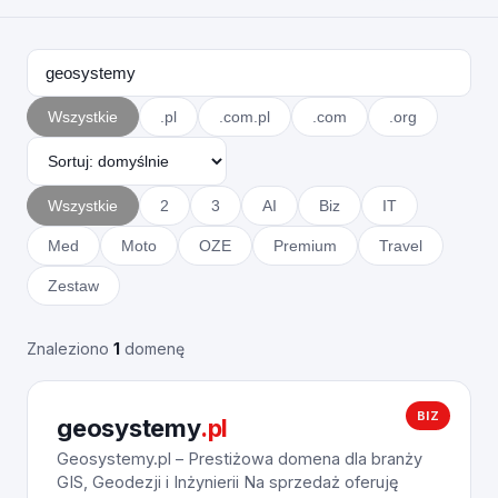
Wszystkie
.pl
.com.pl
.com
.org
Wszystkie
2
3
AI
Biz
IT
Med
Moto
OZE
Premium
Travel
Zestaw
Znaleziono
1
domenę
BIZ
geosystemy
.pl
Geosystemy.pl – Prestiżowa domena dla branży
GIS, Geodezji i Inżynierii Na sprzedaż oferuję