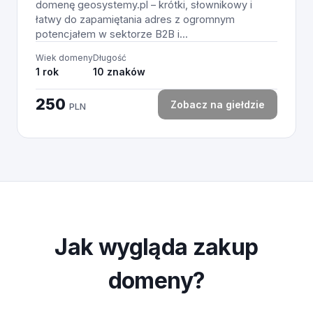
domenę geosystemy.pl – krótki, słownikowy i
łatwy do zapamiętania adres z ogromnym
potencjałem w sektorze B2B i...
Wiek domeny
Długość
1 rok
10 znaków
250
Zobacz na giełdzie
PLN
Jak wygląda zakup
domeny?