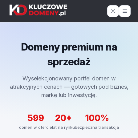
Domeny premium na
sprzedaż
Wyselekcjonowany portfel domen w
atrakcyjnych cenach — gotowych pod biznes,
markę lub inwestycję.
599
20+
100%
domen w ofercie
lat na rynku
bezpieczna transakcja