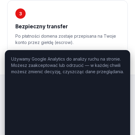
3
Bezpieczny transfer
Po płatności domena zostaje przepisana na Twoje
konto przez giełdę (escrow).
Używamy Google Analytics do analizy ruchu na stronie.
Możesz zaakceptować lub odrzucić — w każdej chwili
możesz zmienić decyzję, czyszcząc dane przeglądania.
Kluczowe
Domeny
.pl
Profesjonalny domaining — domeny
inwestycyjne i premium na sprzedaż.
Masz pytanie o konkretną domenę?
Zadzwoń: +48 506-085-868
kontakt@kluczowedomeny.pl