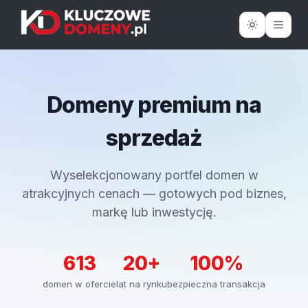
Domeny premium na
sprzedaż
Wyselekcjonowany portfel domen w
atrakcyjnych cenach — gotowych pod biznes,
markę lub inwestycję.
613
20+
100%
domen w ofercie
lat na rynku
bezpieczna transakcja