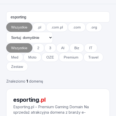
Wszystkie
.pl
.com.pl
.com
.org
Wszystkie
2
3
AI
Biz
IT
Med
Moto
OZE
Premium
Travel
Zestaw
Znaleziono
1
domenę
esporting
.pl
Esporting.pl – Premium Gaming Domain Na
sprzedaż atrakcyjna domena z branży e-