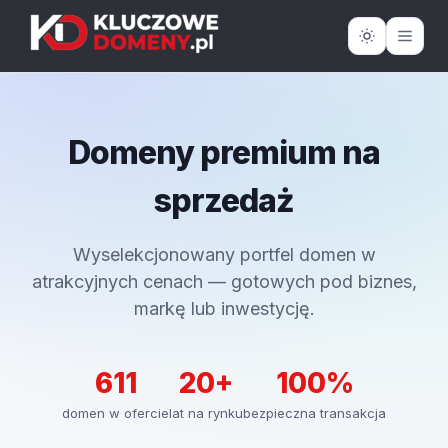
Domeny premium na
sprzedaż
Wyselekcjonowany portfel domen w
atrakcyjnych cenach — gotowych pod biznes,
markę lub inwestycję.
611
20+
100%
domen w ofercie
lat na rynku
bezpieczna transakcja