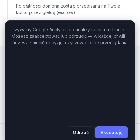
Po płatności domena zostaje przepisana na Twoje
konto przez giełdę (escrow).
Używamy Google Analytics do analizy ruchu na stronie.
Możesz zaakceptować lub odrzucić — w każdej chwili
możesz zmienić decyzję, czyszcząc dane przeglądania.
Kluczowe
Domeny
.pl
Profesjonalny domaining — domeny
inwestycyjne i premium na sprzedaż.
Masz pytanie o konkretną domenę?
Zadzwoń: +48 506-085-868
kontakt@kluczowedomeny.pl
Odrzuć
Akceptuję
© 2025-2026
Kluczowe Domeny
,
AB Serwery
- Wszystkie
prawa zastrzeżone. |
Polityka Prywatności
|
Linuksiarz.pl