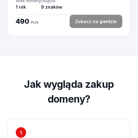
Wiek domeny
Długość
1 rok
9 znaków
490
Zobacz na giełdzie
PLN
Jak wygląda zakup
domeny?
1