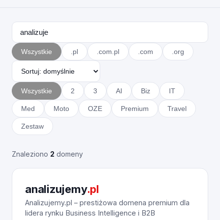
Wszystkie
.pl
.com.pl
.com
.org
Wszystkie
2
3
AI
Biz
IT
Med
Moto
OZE
Premium
Travel
Zestaw
Znaleziono
2
domeny
analizujemy
.pl
Analizujemy.pl – prestiżowa domena premium dla
lidera rynku Business Intelligence i B2B