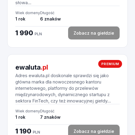
słowa...
Wiek domeny
Długość
1 rok
6 znaków
1 990
Zobacz na giełdzie
PLN
PREMIUM
ewaluta
.pl
Adres ewaluta.pl doskonale sprawdzi się jako
główna marka dla nowoczesnego kantoru
internetowego, platformy do przelewów
międzynarodowych, dynamicznego startupu z
sektora FinTech, czy też innowacyjnej giełdy...
Wiek domeny
Długość
1 rok
7 znaków
1 190
Zobacz na giełdzie
PLN