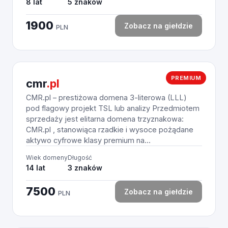
8 lat
5 znaków
1900
Zobacz na giełdzie
PLN
PREMIUM
cmr
.pl
CMR.pl – prestiżowa domena 3-literowa (LLL)
pod flagowy projekt TSL lub analizy Przedmiotem
sprzedaży jest elitarna domena trzyznakowa:
CMR.pl , stanowiąca rzadkie i wysoce pożądane
aktywo cyfrowe klasy premium na...
Wiek domeny
Długość
14 lat
3 znaków
7500
Zobacz na giełdzie
PLN