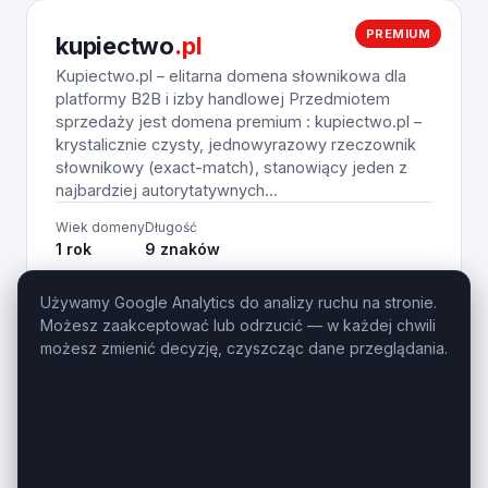
PREMIUM
kupiectwo
.pl
Kupiectwo.pl – elitarna domena słownikowa dla
platformy B2B i izby handlowej Przedmiotem
sprzedaży jest domena premium : kupiectwo.pl –
krystalicznie czysty, jednowyrazowy rzeczownik
słownikowy (exact-match), stanowiący jeden z
najbardziej autorytatywnych...
Wiek domeny
Długość
1 rok
9 znaków
590
Zobacz na giełdzie
Używamy Google Analytics do analizy ruchu na stronie.
PLN
Możesz zaakceptować lub odrzucić — w każdej chwili
możesz zmienić decyzję, czyszcząc dane przeglądania.
PREMIUM
mvs
.pl
MVS.pl – Prestiżowa domena 3-znakowa (LLL) z
wybitną historią Domena mvs.pl to unikalne i