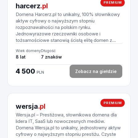
PREMIUM
harcerz
.pl
Domena Harcerz.pl to unikalny, 100% słownikowy
aktyw cyfrowy o najwyższym stopniu
rozpoznawalności na polskim rynku.
Jednowyrazowe rzeczowniki osobowe i
tożsamościowe stanowią ścisłą elitę domen z...
Wiek domeny
Długość
8 lat
7 znaków
4 500
Zobacz na giełdzie
PLN
PREMIUM
wersja
.pl
Wersja.pl – Prestiżowa, słownikowa domena dla
lidera IT, SaaS lub nowoczesnych mediów.
Domena Wersja.pl to unikalny, jednosłowny aktyw
cyfrowy o najwyższym stopniu prestiżu. Czyste