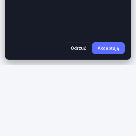
wysoce elastyczne aktywo cyfrowe klasy
premium, reprezentujące rzadki na rynku wtórnym
format trzyliterowy (LLL) na oficjalnym...
Wiek domeny
Długość
1 rok
3 znaków
2900
Zobacz na giełdzie
PLN
Odrzuć
Akceptuję
PREMIUM
konno
.pl
Konno.pl – prestiżowa domena branżowa z historią
SEO. Lider w jeździectwie. Konno.pl to 5-literowy
adres exact-match, funkcjonujący w sieci od 2003
roku. Domena posiada udokumentowaną historię
(wcześniej związana z aktywnością...
Wiek domeny
Długość
1 rok
5 znaków