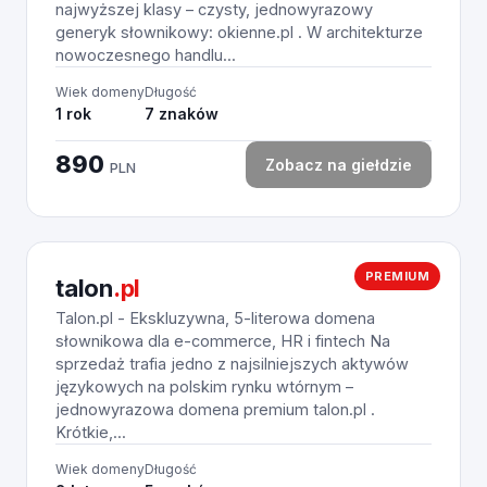
najwyższej klasy – czysty, jednowyrazowy
generyk słownikowy: okienne.pl . W architekturze
nowoczesnego handlu...
Wiek domeny
Długość
1 rok
7 znaków
890
Zobacz na giełdzie
PLN
PREMIUM
talon
.pl
Talon.pl - Ekskluzywna, 5-literowa domena
słownikowa dla e-commerce, HR i fintech Na
sprzedaż trafia jedno z najsilniejszych aktywów
językowych na polskim rynku wtórnym –
jednowyrazowa domena premium talon.pl .
Krótkie,...
Wiek domeny
Długość