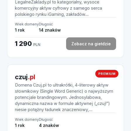
LegalneZaklady.pl to kategorialny, wysoce
komercyjny aktyw cyfrowy z samego serca
polskiego rynku iGaming, zakładów...
Wiek domeny
Długość
1 rok
14 znaków
1 290
Zobacz na giełdzie
PLN
PREMIUM
czuj
.pl
Domena Czuj.pl to ultrakrótki, 4-literowy aktyw
słownikowy (Single Word Generic) o najwyższym
potencjale brandingowym. Jednosylabowa,
dynamiczna nazwa w formule aktywnej („czuj!”)
niesie potężny ładunek znaczeniowy,...
Wiek domeny
Długość
1 rok
4 znaków