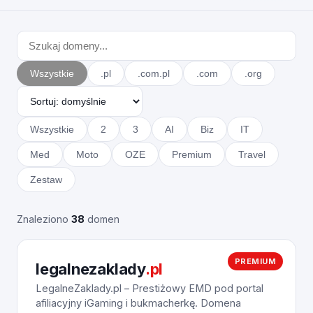
Wszystkie
.pl
.com.pl
.com
.org
Wszystkie
2
3
AI
Biz
IT
Med
Moto
OZE
Premium
Travel
Zestaw
Znaleziono
38
domen
PREMIUM
legalnezaklady
.pl
LegalneZaklady.pl – Prestiżowy EMD pod portal
afiliacyjny iGaming i bukmacherkę. Domena