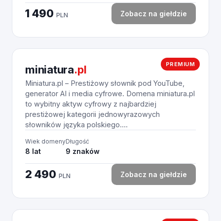
1 490
Zobacz na giełdzie
PLN
PREMIUM
miniatura
.pl
Miniatura.pl – Prestiżowy słownik pod YouTube,
generator AI i media cyfrowe. Domena miniatura.pl
to wybitny aktyw cyfrowy z najbardziej
prestiżowej kategorii jednowyrazowych
słowników języka polskiego....
Wiek domeny
Długość
8 lat
9 znaków
2 490
Zobacz na giełdzie
PLN