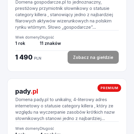
Domena gospodarcze.pl to jednoznaczny,
prestiżowy przymiotnik słownikowy o statusie
category killera , stanowiący jedno z najbardziej
filarowych aktywów wizerunkowych na polskim
rynku wtórnym. Słowo „gospodarcze”...
Wiek domeny
Długość
1 rok
11 znaków
1 490
Zobacz na giełdzie
PLN
PREMIUM
pady
.pl
Domena pady.pl to unikalny, 4-literowy adres
internetowy o statusie category killera , który ze
względu na wyczerpanie zasobów krótkich nazw
słownikowych stanowi jedno z najbardziej...
Wiek domeny
Długość