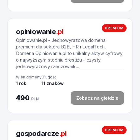
PREMIUM
opiniowanie
.pl
Opiniowanie.pl - Jednowyrazowa domena
premium dla sektora B2B, HR i LegalTech.
Domena Opiniowanie.pl to unikalny aktyw cyfrowy
o najwyższym stopniu prestiżu – czysty,
jednowyrazowy rzeczownik...
Wiek domeny
Długość
1 rok
11 znaków
490
Zobacz na giełdzie
PLN
PREMIUM
gospodarcze
.pl