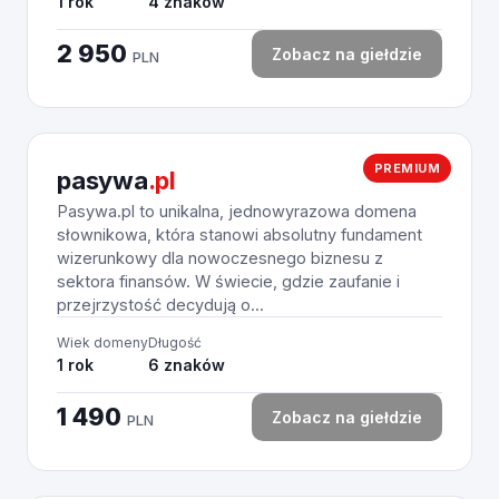
1 rok
4 znaków
2 950
Zobacz na giełdzie
PLN
PREMIUM
pasywa
.pl
Pasywa.pl to unikalna, jednowyrazowa domena
słownikowa, która stanowi absolutny fundament
wizerunkowy dla nowoczesnego biznesu z
sektora finansów. W świecie, gdzie zaufanie i
przejrzystość decydują o...
Wiek domeny
Długość
1 rok
6 znaków
1 490
Zobacz na giełdzie
PLN