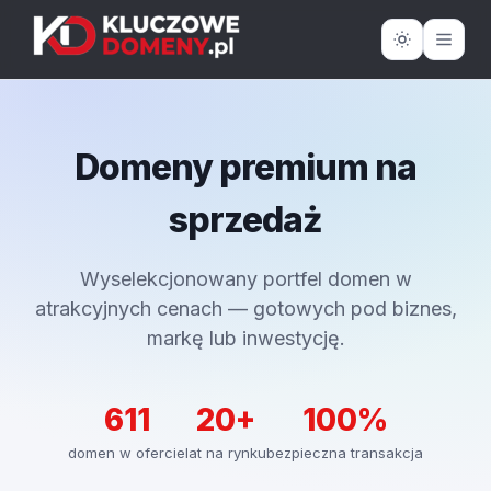
Domeny premium na
sprzedaż
Wyselekcjonowany portfel domen w
atrakcyjnych cenach — gotowych pod biznes,
markę lub inwestycję.
611
20+
100%
domen w ofercie
lat na rynku
bezpieczna transakcja